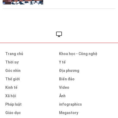
Trang chủ
Khoa học - Công nghệ
Thời sự
Y tế
Góc nhìn
Địa phương
Thế giới
Biển đảo
Kinh tế
Video
Xã hội
Ảnh
Pháp luật
infographics
Giáo dục
Megastory