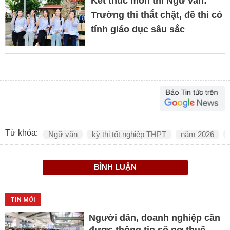
Kết thúc môn thi Ngữ văn:
Trường thi thắt chặt, đề thi có
tính giáo dục sâu sắc
Từ khóa:
Ngữ văn
kỳ thi tốt nghiệp THPT
năm 2026
BÌNH LUẬN
TIN MỚI
Người dân, doanh nghiệp cần
được thông tin số nợ thuế,