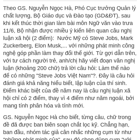
Theo GS. Nguyễn Ngọc Hà, Phó Cục trưởng Quản lý
chất lượng, Bộ Giáo dục và Đào tạo (GD&ĐT), sau
khi kết thúc thời gian làm bài môn Ngữ văn vào trưa
11/6, Bộ nhận được nhiều ý kiến liên quan câu nghị
luận xã hội (2 điểm): Nước Mỹ có Steve Jobs, Mark
Zuckerberg, Elon Musk,... với những phát minh công
nghệ góp phần làm thay đổi thế giới. Từ gợi dẫn trên,
với tư cách người trẻ, anh/chị hãy viết đoạn văn nghị
luận (khoảng 200 chữ) trả lời câu hỏi: Làm thế nào
để có những "Steve Jobs Việt Nam"?. Đây là câu hỏi
đánh giá khả năng hiểu biết, lập luận của thí sinh.
Điểm khác biệt của đề năm nay là câu nghị luận xã
hội chỉ có 2 điểm, thay vì 4 điểm như năm ngoái, bởi
mang tính phân hóa và tính mới.
GS. Nguyễn Ngọc Hà cho biết, từng câu, chữ trong
đề đã được ban biên soạn chắt lọc kỹ. Chẳng hạn,
ban đầu, nhóm tác giả cân nhắc những cụm từ như
"những phát minh của", sau đó chọn dùng cụm "với