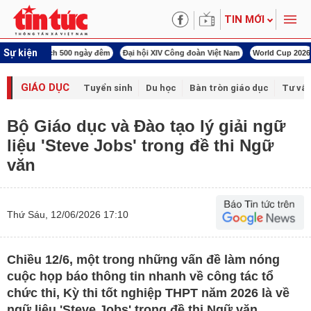
TIN MỚI
Sự kiện
00 ngày đêm
Đại hội XIV Công đoàn Việt Nam
World Cup 2026
Kỳ họp thứ nhấ
GIÁO DỤC
Tuyển sinh
Du học
Bàn tròn giáo dục
Tư vấ
Bộ Giáo dục và Đào tạo lý giải ngữ
liệu 'Steve Jobs' trong đề thi Ngữ
văn
Thứ Sáu, 12/06/2026 17:10
Chiều 12/6, một trong những vấn đề làm nóng
cuộc họp báo thông tin nhanh về công tác tổ
chức thi, Kỳ thi tốt nghiệp THPT năm 2026 là về
ngữ liệu 'Steve Jobs' trong đề thi Ngữ văn.