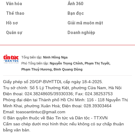
Văn hóa
Ảnh 360
Thể thao
Bạn đọc
Hồ sơ
Giải mã muôn mặt
Quân sự
Doanh nghiệp
Tổng biên tập:
Ninh Hồng Nga
Phó Tổng biên tập:
Nguyễn Trọng Chính, Phạm Thị Tuyết,
Phạm Thuỳ Hương, Đinh Quang Dũng
Giấy phép số 20/GP-BVHTTDL cấp ngày 18-4-2025.
Trụ sở chính: Số 5 Lý Thường Kiệt, phường Cửa Nam, Hà Nội
Điện thoại: 024.38248605/39330336; Fax: 024.38253753
Phòng đại diện tại Thành phố Hồ Chí Minh: 116 - 118 Nguyễn Thị
Minh Khai, phường Xuân Hoà; Điện thoại: 028.39303464
Email: toasoantintuc@gmail.com
© Bản quyền thuộc về Báo Tin tức và Dân tộc - TTXVN
Cấm sao chép dưới mọi hình thức nếu không có sự chấp thuận
bằng văn bản.