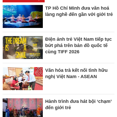
TP Hồ Chí Minh đưa văn hoá
làng nghề đến gần với giới trẻ
Điện ảnh trẻ Việt Nam tiếp tục
bứt phá trên bản đồ quốc tế
cùng TIFF 2026
Văn hóa trà kết nối tình hữu
nghị Việt Nam - ASEAN
Hành trình đưa hát bội ‘chạm’
đến giới trẻ