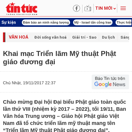
TIN MỚI
Sự kiện
ội khóa XVI
Đảm bảo an ninh năng lượng
Mỹ - Israel tấn công Iran
Thực hiện
VĂN HOÁ
Đời sống văn hoá
Giải trí - Sao
Du lịch
Sáng 
Khai mạc Triển lãm Mỹ thuật Phật
giáo đương đại
Chủ Nhật, 19/11/2017 22:37
Chào mừng Đại hội Đại biểu Phật giáo toàn quốc
lần thứ VIII (nhiệm kỳ 2017 – 2022), tối 19/11, Ban
Văn hóa Trung ương – Giáo hội Phật giáo Việt
Nam đã tổ chức triển lãm mỹ thuật mang tên
“Triển lãm Mỹ thuật Phật giáo đương đại”.