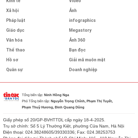
Kinh tế
Video
Xã hội
Ảnh
Pháp luật
infographics
Giáo dục
Megastory
Văn hóa
Ảnh 360
Thể thao
Bạn đọc
Hồ sơ
Giải mã muôn mặt
Quân sự
Doanh nghiệp
Tổng biên tập:
Ninh Hồng Nga
Phó Tổng biên tập:
Nguyễn Trọng Chính, Phạm Thị Tuyết,
Phạm Thuỳ Hương, Đinh Quang Dũng
Giấy phép số 20/GP-BVHTTDL cấp ngày 18-4-2025.
Trụ sở chính: Số 5 Lý Thường Kiệt, phường Cửa Nam, Hà Nội
Điện thoại: 024.38248605/39330336; Fax: 024.38253753