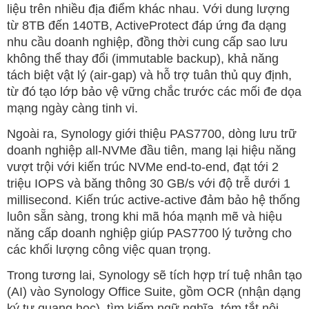
liệu trên nhiều địa điểm khác nhau. Với dung lượng
từ 8TB đến 140TB, ActiveProtect đáp ứng đa dạng
nhu cầu doanh nghiệp, đồng thời cung cấp sao lưu
không thể thay đổi (immutable backup), khả năng
tách biệt vật lý (air-gap) và hỗ trợ tuân thủ quy định,
từ đó tạo lớp bảo vệ vững chắc trước các mối đe dọa
mạng ngày càng tinh vi.
Ngoài ra, Synology giới thiệu PAS7700, dòng lưu trữ
doanh nghiệp all-NVMe đầu tiên, mang lại hiệu năng
vượt trội với kiến trúc NVMe end-to-end, đạt tới 2
triệu IOPS và băng thông 30 GB/s với độ trễ dưới 1
millisecond. Kiến trúc active-active đảm bảo hệ thống
luôn sẵn sàng, trong khi mã hóa mạnh mẽ và hiệu
năng cấp doanh nghiệp giúp PAS7700 lý tưởng cho
các khối lượng công việc quan trọng.
Trong tương lai, Synology sẽ tích hợp trí tuệ nhân tạo
(AI) vào Synology Office Suite, gồm OCR (nhận dạng
ký tự quang học), tìm kiếm ngữ nghĩa, tóm tắt nội