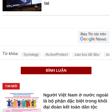
lai
Từ khóa:
Synology
ActiveProtect
sao lưu dữ liệu
sao
BÌNH LUẬN
TIN MỚI
Người Việt Nam ở nước ngoài
là bộ phận đặc biệt trong khối
đại đoàn kết toàn dân tộc