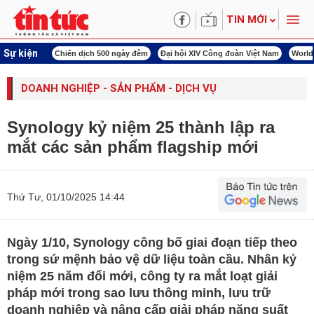
TIN MỚI
Sự kiện
00 ngày đêm
Đại hội XIV Công đoàn Việt Nam
World Cup 2026
Kỳ họp thứ nhấ
DOANH NGHIỆP - SẢN PHẨM - DỊCH VỤ
Synology kỷ niệm 25 thành lập ra
mắt các sản phẩm flagship mới
Thứ Tư, 01/10/2025 14:44
Ngày 1/10, Synology công bố giai đoạn tiếp theo
trong sứ mệnh bảo vệ dữ liệu toàn cầu. Nhân kỷ
niệm 25 năm đổi mới, công ty ra mắt loạt giải
pháp mới trong sao lưu thông minh, lưu trữ
doanh nghiệp và nâng cấp giải pháp năng suất