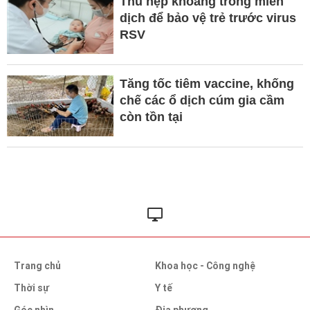
Thu hẹp khoảng trống miễn
dịch để bảo vệ trẻ trước virus
RSV
Tăng tốc tiêm vaccine, khống
chế các ổ dịch cúm gia cầm
còn tồn tại
Trang chủ
Khoa học - Công nghệ
Thời sự
Y tế
Góc nhìn
Địa phương