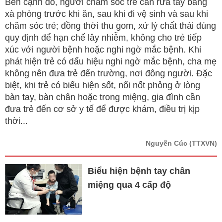
Bên cạnh đó, người chăm sóc trẻ cần rửa tay bằng
xà phòng trước khi ăn, sau khi đi vệ sinh và sau khi
chăm sóc trẻ; đồng thời thu gom, xử lý chất thải đúng
quy định để hạn chế lây nhiễm, không cho trẻ tiếp
xúc với người bệnh hoặc nghi ngờ mắc bệnh. Khi
phát hiện trẻ có dấu hiệu nghi ngờ mắc bệnh, cha mẹ
không nên đưa trẻ đến trường, nơi đông người. Đặc
biệt, khi trẻ có biểu hiện sốt, nổi nốt phỏng ở lòng
bàn tay, bàn chân hoặc trong miệng, gia đình cần
đưa trẻ đến cơ sở y tế để được khám, điều trị kịp
thời...
Nguyễn Cúc
(TTXVN)
Biểu hiện bệnh tay chân
miệng qua 4 cấp độ