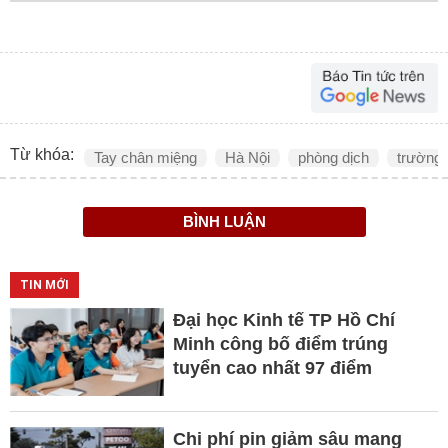
Từ khóa:
Tay chân miệng
Hà Nội
phòng dịch
trường
BÌNH LUẬN
TIN MỚI
Đại học Kinh tế TP Hồ Chí
Minh công bố điểm trúng
tuyển cao nhất 97 điểm
Chi phí pin giảm sâu mang