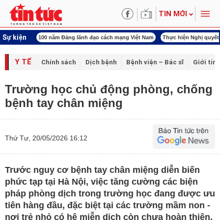
TIN MỚI
Sự kiện
100 năm Đảng lãnh đạo cách mạng Việt Nam
Thực hiện Nghị quyết
Y TẾ
Chính sách
Dịch bệnh
Bệnh viện – Bác sĩ
Giới tín
Trường học chủ động phòng, chống
bệnh tay chân miệng
Thứ Tư, 20/05/2026 16:12
Trước nguy cơ bệnh tay chân miệng diễn biến
phức tạp tại Hà Nội, việc tăng cường các biện
pháp phòng dịch trong trường học đang được ưu
tiên hàng đầu, đặc biệt tại các trường mầm non -
nơi trẻ nhỏ có hệ miễn dịch còn chưa hoàn thiện.