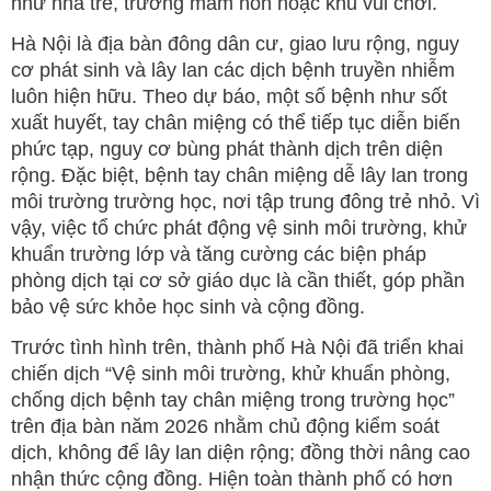
như nhà trẻ, trường mầm non hoặc khu vui chơi.
Hà Nội là địa bàn đông dân cư, giao lưu rộng, nguy
cơ phát sinh và lây lan các dịch bệnh truyền nhiễm
luôn hiện hữu. Theo dự báo, một số bệnh như sốt
xuất huyết, tay chân miệng có thể tiếp tục diễn biến
phức tạp, nguy cơ bùng phát thành dịch trên diện
rộng. Đặc biệt, bệnh tay chân miệng dễ lây lan trong
môi trường trường học, nơi tập trung đông trẻ nhỏ. Vì
vậy, việc tổ chức phát động vệ sinh môi trường, khử
khuẩn trường lớp và tăng cường các biện pháp
phòng dịch tại cơ sở giáo dục là cần thiết, góp phần
bảo vệ sức khỏe học sinh và cộng đồng.
Trước tình hình trên, thành phố Hà Nội đã triển khai
chiến dịch “Vệ sinh môi trường, khử khuẩn phòng,
chống dịch bệnh tay chân miệng trong trường học”
trên địa bàn năm 2026 nhằm chủ động kiểm soát
dịch, không để lây lan diện rộng; đồng thời nâng cao
nhận thức cộng đồng. Hiện toàn thành phố có hơn