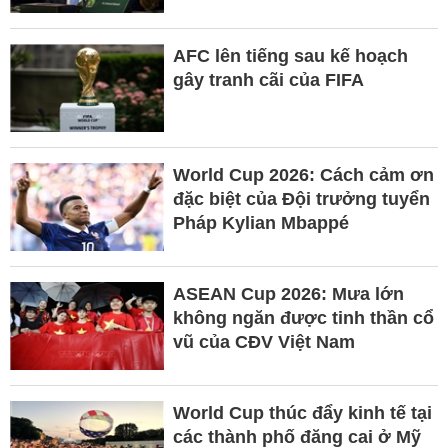
AFC lên tiếng sau kế hoạch
gây tranh cãi của FIFA
World Cup 2026: Cách cảm ơn
đặc biệt của Đội trưởng tuyển
Pháp Kylian Mbappé
ASEAN Cup 2026: Mưa lớn
không ngăn được tinh thần cổ
vũ của CĐV Việt Nam
World Cup thúc đẩy kinh tế tại
các thành phố đăng cai ở Mỹ