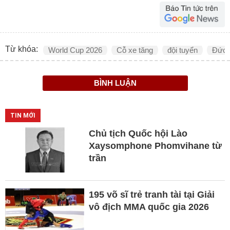
Từ khóa:
World Cup 2026
Cỗ xe tăng
đội tuyển
Đức
BÌNH LUẬN
TIN MỚI
Chủ tịch Quốc hội Lào
Xaysomphone Phomvihane từ
trần
195 võ sĩ trẻ tranh tài tại Giải
vô địch MMA quốc gia 2026