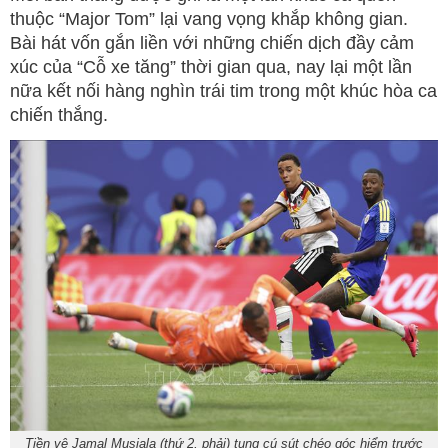
thuộc “Major Tom” lại vang vọng khắp không gian.
Bài hát vốn gắn liền với những chiến dịch đầy cảm
xúc của “Cỗ xe tăng” thời gian qua, nay lại một lần
nữa kết nối hàng nghìn trái tim trong một khúc hòa ca
chiến thắng.
Tiền vệ Jamal Musiala (thứ 2, phải) tung cú sút chéo góc hiểm trước