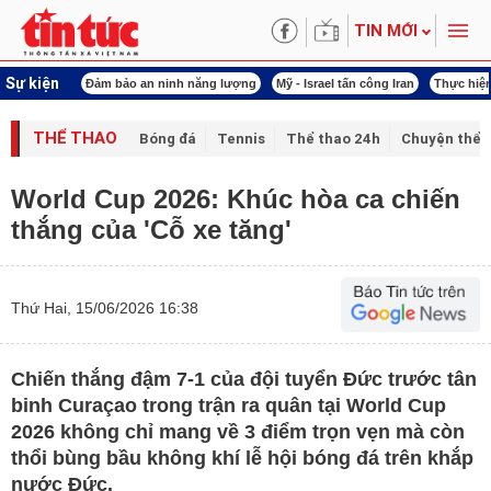
TIN MỚI
Sự kiện
ội khóa XVI
Đảm bảo an ninh năng lượng
Mỹ - Israel tấn công Iran
Thực hiện
THỂ THAO
Bóng đá
Tennis
Thể thao 24h
Chuyện thể 
World Cup 2026: Khúc hòa ca chiến
thắng của 'Cỗ xe tăng'
Thứ Hai, 15/06/2026 16:38
Chiến thắng đậm 7-1 của đội tuyển Đức trước tân
binh Curaçao trong trận ra quân tại World Cup
2026 không chỉ mang về 3 điểm trọn vẹn mà còn
thổi bùng bầu không khí lễ hội bóng đá trên khắp
nước Đức.