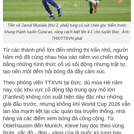
Tiền vệ Jamal Musiala (thứ 2, phải) tung cú sút chéo góc hiểm trước
khung thành tuyển Curacao, nâng cách biệt lên 4-1 cho tuyển Đức. Ảnh:
THX/TTXVN phát
Từ các thành phố lớn đến những thị trấn nhỏ, người
hâm mộ đã cùng nhau hòa vào niềm vui chiến thắng
bằng những hình thức cổ vũ sôi động nhưng trật tự,
tạo nên một đêm hội bóng đá đầy cảm xúc.
Theo phóng viên TTXVN tại Đức, dù mùa Hè năm
nay, các khu vực cổ động tập trung quy mô lớn
(Fanfest) không còn xuất hiện dày đặc như những
giải đấu trước, nhưng không khí World Cup 2026 vẫn
lan tỏa mạnh liệt tại các quán bia truyền thống, nhà
hàng và các điểm xem bóng đá công cộng. Từ
Oberhausen đến Munich, Kleve hay dọc theo vùng
Ruhr, sắc đỏ - đen - vàng của lá quốc kỳ tung bay