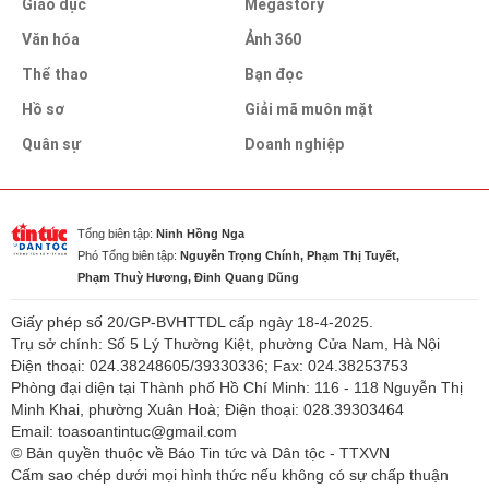
Giáo dục
Megastory
Văn hóa
Ảnh 360
Thể thao
Bạn đọc
Hồ sơ
Giải mã muôn mặt
Quân sự
Doanh nghiệp
Tổng biên tập:
Ninh Hồng Nga
Phó Tổng biên tập:
Nguyễn Trọng Chính, Phạm Thị Tuyết,
Phạm Thuỳ Hương, Đinh Quang Dũng
Giấy phép số 20/GP-BVHTTDL cấp ngày 18-4-2025.
Trụ sở chính: Số 5 Lý Thường Kiệt, phường Cửa Nam, Hà Nội
Điện thoại: 024.38248605/39330336; Fax: 024.38253753
Phòng đại diện tại Thành phố Hồ Chí Minh: 116 - 118 Nguyễn Thị
Minh Khai, phường Xuân Hoà; Điện thoại: 028.39303464
Email: toasoantintuc@gmail.com
© Bản quyền thuộc về Báo Tin tức và Dân tộc - TTXVN
Cấm sao chép dưới mọi hình thức nếu không có sự chấp thuận