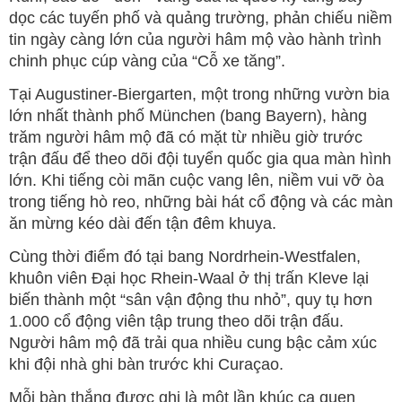
dọc các tuyến phố và quảng trường, phản chiếu niềm
tin ngày càng lớn của người hâm mộ vào hành trình
chinh phục cúp vàng của “Cỗ xe tăng”.
Tại Augustiner-Biergarten, một trong những vườn bia
lớn nhất thành phố München (bang Bayern), hàng
trăm người hâm mộ đã có mặt từ nhiều giờ trước
trận đấu để theo dõi đội tuyển quốc gia qua màn hình
lớn. Khi tiếng còi mãn cuộc vang lên, niềm vui vỡ òa
trong tiếng hò reo, những bài hát cổ động và các màn
ăn mừng kéo dài đến tận đêm khuya.
Cùng thời điểm đó tại bang Nordrhein-Westfalen,
khuôn viên Đại học Rhein-Waal ở thị trấn Kleve lại
biến thành một “sân vận động thu nhỏ”, quy tụ hơn
1.000 cổ động viên tập trung theo dõi trận đấu.
Người hâm mộ đã trải qua nhiều cung bậc cảm xúc
khi đội nhà ghi bàn trước khi Curaçao.
Mỗi bàn thắng được ghi là một lần khúc ca quen