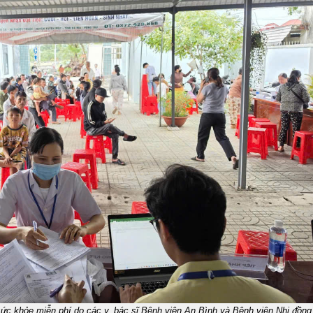
ức khỏe miễn phí do các y, bác sĩ Bệnh viện An Bình và Bệnh viện Nhi đồng