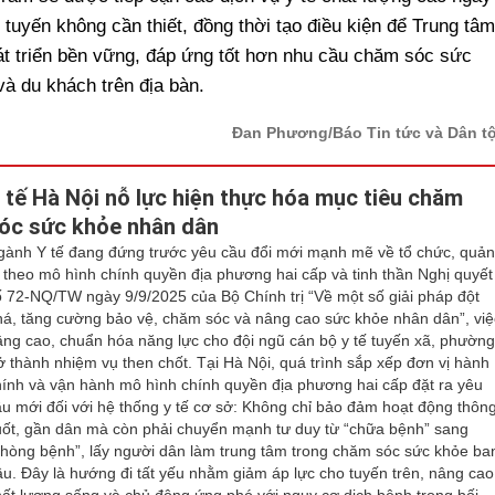
tuyến không cần thiết, đồng thời tạo điều kiện để Trung tâm
t triển bền vững, đáp ứng tốt hơn nhu cầu chăm sóc sức
à du khách trên địa bàn.
Đan Phương/Báo Tin tức và Dân t
 tế Hà Nội nỗ lực hiện thực hóa mục tiêu chăm
óc sức khỏe nhân dân
gành Y tế đang đứng trước yêu cầu đổi mới mạnh mẽ về tổ chức, quả
rị theo mô hình chính quyền địa phương hai cấp và tinh thần Nghị quyết
ố 72-NQ/TW ngày 9/9/2025 của Bộ Chính trị “Về một số giải pháp đột
há, tăng cường bảo vệ, chăm sóc và nâng cao sức khỏe nhân dân”, việ
âng cao, chuẩn hóa năng lực cho đội ngũ cán bộ y tế tuyến xã, phườn
rở thành nhiệm vụ then chốt. Tại Hà Nội, quá trình sắp xếp đơn vị hành
hính và vận hành mô hình chính quyền địa phương hai cấp đặt ra yêu
ầu mới đối với hệ thống y tế cơ sở: Không chỉ bảo đảm hoạt động thôn
uốt, gần dân mà còn phải chuyển mạnh tư duy từ “chữa bệnh” sang
phòng bệnh”, lấy người dân làm trung tâm trong chăm sóc sức khỏe ba
ầu. Đây là hướng đi tất yếu nhằm giảm áp lực cho tuyến trên, nâng cao