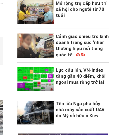
Mở rộng trợ cấp hưu trí
xã hội cho người từ 70
tuổi
P
Cảnh giác chiêu trò kinh
doanh trang sức ‘nhái’
thương hiệu nổi tiếng
quốc tế
Lực cầu lớn, VN-Index
tăng gần 40 điểm, khối
ngoại mua ròng trở lại
Tên lửa Nga phá hủy
nhà máy sản xuất UAV
do Mỹ sở hữu ở Kiev