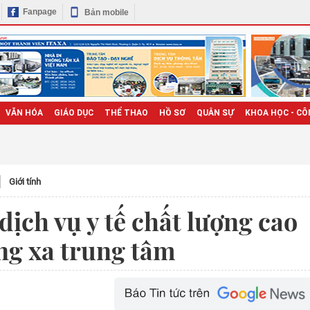
Fanpage
Bản mobile
VĂN HÓA
GIÁO DỤC
THỂ THAO
HỒ SƠ
QUÂN SỰ
KHOA HỌC - CÔ
Giới tính
ịch vụ y tế chất lượng cao
ng xa trung tâm