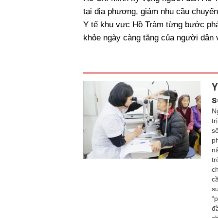
tại địa phương, giảm nhu cầu chuyển 
Y tế khu vực Hồ Tràm từng bước phá
khỏe ngày càng tăng của người dân v
Y
s
N
t
s
p
n
t
c
c
s
“
đ