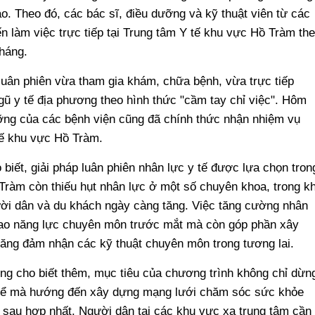
. Theo đó, các bác sĩ, điều dưỡng và kỹ thuật viên từ các
ến làm việc trực tiếp tại Trung tâm Y tế khu vực Hồ Tràm th
tháng.
 luân phiên vừa tham gia khám, chữa bệnh, vừa trực tiếp
gũ y tế địa phương theo hình thức "cầm tay chỉ việc". Hôm
ưỡng của các bệnh viện cũng đã chính thức nhận nhiệm vụ
tế khu vực Hồ Tràm.
biết, giải pháp luân phiên nhân lực y tế được lựa chọn tron
Tràm còn thiếu hụt nhân lực ở một số chuyên khoa, trong kh
i dân và du khách ngày càng tăng. Việc tăng cường nhân
 cao năng lực chuyên môn trước mắt mà còn góp phần xây
 năng đảm nhận các kỹ thuật chuyên môn trong tương lai.
g cho biết thêm, mục tiêu của chương trình không chỉ dừn
ụ thể mà hướng đến xây dựng mạng lưới chăm sóc sức khỏe
ố sau hợp nhất. Người dân tại các khu vực xa trung tâm cần