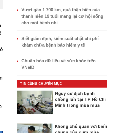
Vượt gần 1.700 km, quả thận hiến của
thanh niên 19 tuổi mang lại cơ hội sống
cho một bệnh nhi
à
ổ
Siết giám định, kiểm soát chặt chi phí
khám chữa bệnh bảo hiểm y tế
đó
Chuẩn hóa dữ liệu về sức khỏe trên
VNeID
n
TIN CÙNG CHUYÊN MỤC
Nguy cơ dịch bệnh
chồng lấn tại TP Hồ Chí
Minh trong mùa mưa
p
Không chủ quan với biến
chứng của cúm mùa