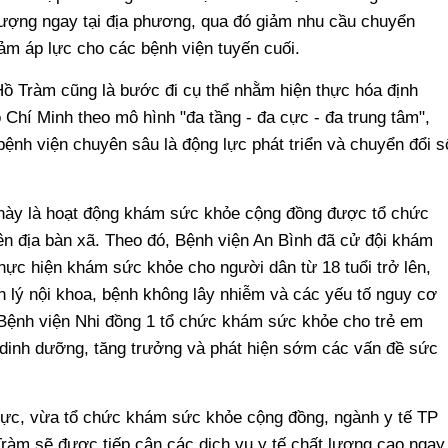
 lượng ngay tại địa phương, qua đó giảm nhu cầu chuyển
ảm áp lực cho các bệnh viện tuyến cuối.
Hồ Tràm cũng là bước đi cụ thể nhằm hiện thực hóa định
 Chí Minh theo mô hình "đa tầng - đa cực - đa trung tâm",
 bệnh viện chuyên sâu là động lực phát triển và chuyển đổi s
ần này là hoạt động khám sức khỏe cộng đồng được tổ chức
rên địa bàn xã. Theo đó, Bệnh viện An Bình đã cử đội khám
ực hiện khám sức khỏe cho người dân từ 18 tuổi trở lên,
h lý nội khoa, bệnh không lây nhiễm và các yếu tố nguy cơ
 Bệnh viện Nhi đồng 1 tổ chức khám sức khỏe cho trẻ em
g dinh dưỡng, tăng trưởng và phát hiện sớm các vấn đề sức
lực, vừa tổ chức khám sức khỏe cộng đồng, ngành y tế TP
ràm sẽ được tiếp cận các dịch vụ y tế chất lượng cao ngay