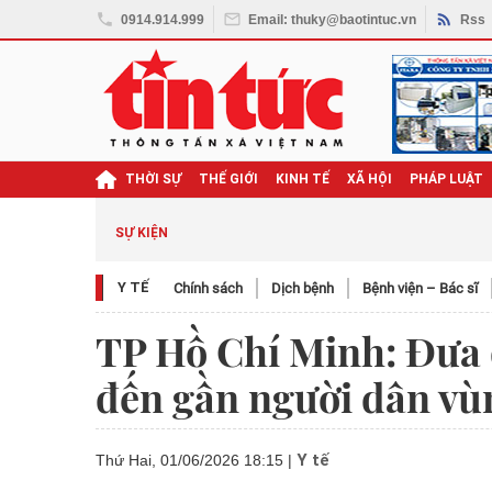
0914.914.999
Email: thuky@baotintuc.vn
Rss
THỜI SỰ
THẾ GIỚI
KINH TẾ
XÃ HỘI
PHÁP LUẬT
SỰ KIỆN
Y TẾ
Chính sách
Dịch bệnh
Bệnh viện – Bác sĩ
TP Hồ Chí Minh: Đưa d
đến gần người dân vù
Y tế
Thứ Hai, 01/06/2026 18:15
|