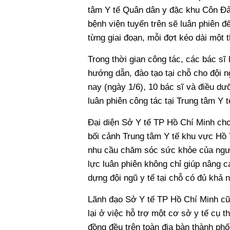
tâm Y tế Quân dân y đặc khu Côn Đảo
bệnh viện tuyến trên sẽ luân phiên đ
từng giai đoạn, mỗi đợt kéo dài một 
Trong thời gian công tác, các bác sĩ
hướng dẫn, đào tạo tại chỗ cho đội n
nay (ngày 1/6), 10 bác sĩ và điều d
luân phiên công tác tại Trung tâm Y 
Đại diện Sở Y tế TP Hồ Chí Minh cho 
bối cảnh Trung tâm Y tế khu vực Hồ 
nhu cầu chăm sóc sức khỏe của ngườ
lực luân phiên không chỉ giúp nâng
dựng đội ngũ y tế tại chỗ có đủ khả
Lãnh đạo Sở Y tế TP Hồ Chí Minh cũn
lại ở việc hỗ trợ một cơ sở y tế c
đồng đều trên toàn địa bàn thành ph