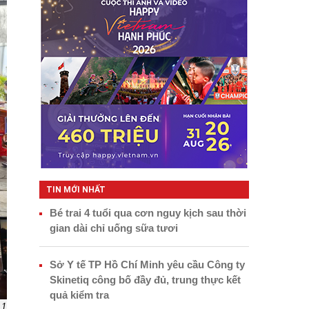
TIN MỚI NHẤT
Bé trai 4 tuổi qua cơn nguy kịch sau thời
gian dài chỉ uống sữa tươi
Sở Y tế TP Hồ Chí Minh yêu cầu Công ty
Skinetiq công bố đầy đủ, trung thực kết
quả kiểm tra
 1