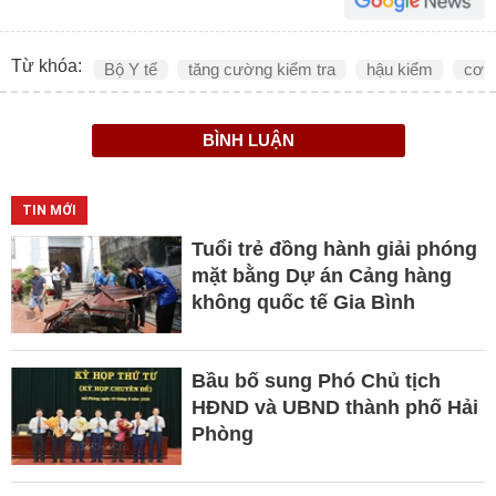
Từ khóa:
Bộ Y tế
tăng cường kiểm tra
hậu kiểm
cơ 
BÌNH LUẬN
TIN MỚI
Tuổi trẻ đồng hành giải phóng
mặt bằng Dự án Cảng hàng
không quốc tế Gia Bình
Bầu bố sung Phó Chủ tịch
HĐND và UBND thành phố Hải
Phòng