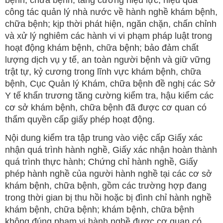
bệnh, chữa bệnh; tăng cường hiệu lực, hiệu quả
công tác quản lý nhà nước về hành nghề khám bệnh,
chữa bệnh; kịp thời phát hiện, ngăn chặn, chấn chỉnh
và xử lý nghiêm các hành vi vi phạm pháp luật trong
hoạt động khám bệnh, chữa bệnh; bảo đảm chất
lượng dịch vụ y tế, an toàn người bệnh và giữ vững
trật tự, kỷ cương trong lĩnh vực khám bệnh, chữa
bệnh, Cục Quản lý Khám, chữa bệnh đề nghị các Sở
Y tế khẩn trương tăng cường kiểm tra, hậu kiểm các
cơ sở khám bệnh, chữa bệnh đã được cơ quan có
thẩm quyền cấp giấy phép hoạt động.
Nội dung kiểm tra tập trung vào việc cấp Giấy xác
nhận quá trình hành nghề, Giấy xác nhận hoàn thành
quá trình thực hành; Chứng chỉ hành nghề, Giấy
phép hành nghề của người hành nghề tại các cơ sở
khám bệnh, chữa bệnh, gồm các trường hợp đang
trong thời gian bị thu hồi hoặc bị đình chỉ hành nghề
khám bệnh, chữa bệnh; khám bệnh, chữa bệnh
không đúng phạm vi hành nghề được cơ quan có