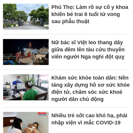
Phú Thọ: Làm rõ sự cố y khoa
khiến bé trai 8 tuổi tử vong
sau phẫu thuật
Nữ bác sĩ Việt leo thang dây
giữa đêm lên tàu cứu thuyền
viên người Nga nghi đột quỵ
Khám sức khỏe toàn dân: Nền
tảng xây dựng hồ sơ sức khỏe
điện tử, chăm sóc sức khoẻ
người dân chủ động
Nhiều trẻ sốt cao khó hạ, phải
nhập viện vì mắc COVID-19