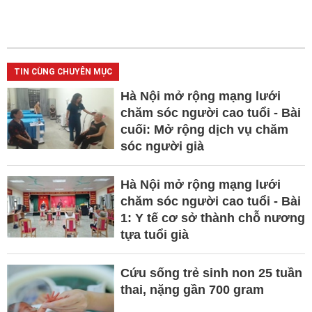
TIN CÙNG CHUYÊN MỤC
Hà Nội mở rộng mạng lưới
chăm sóc người cao tuổi - Bài
cuối: Mở rộng dịch vụ chăm
sóc người già
Hà Nội mở rộng mạng lưới
chăm sóc người cao tuổi - Bài
1: Y tế cơ sở thành chỗ nương
tựa tuổi già
Cứu sống trẻ sinh non 25 tuần
thai, nặng gần 700 gram