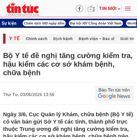
TIN MỚI
Sự kiện
í cách mạng
Chiến dịch 500 ngày đêm
Đại hội XIV Công đoàn Việt Nam
World
Y TẾ
Chính sách
Dịch bệnh
Bệnh viện – Bác sĩ
Giới tín
Bộ Y tế đề nghị tăng cường kiểm tra,
hậu kiểm các cơ sở khám bệnh,
chữa bệnh
Thứ Tư, 03/06/2026 13:56
Ngày 3/6, Cục Quản lý Khám, chữa bệnh (Bộ Y tế)
có văn bản gửi Sở Y tế các tỉnh, thành phố trực
thuộc Trung ương đề nghị tăng cường kiểm tra,
hậu kiểm các cơ sở khám bệnh, chữa bệnh trên