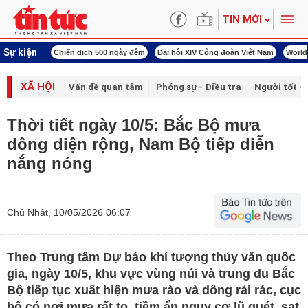
TIN MỚI
Sự kiện
í cách mạng
Chiến dịch 500 ngày đêm
Đại hội XIV Công đoàn Việt Nam
World
XÃ HỘI
Vấn đề quan tâm
Phóng sự - Điều tra
Người tốt - 
Thời tiết ngày 10/5: Bắc Bộ mưa
dông diện rộng, Nam Bộ tiếp diễn
nắng nóng
Chủ Nhật, 10/05/2026 06:07
Theo Trung tâm Dự báo khí tượng thủy văn quốc
gia, ngày 10/5, khu vực vùng núi và trung du Bắc
Bộ tiếp tục xuất hiện mưa rào và dông rải rác, cục
bộ có nơi mưa rất to, tiềm ẩn nguy cơ lũ quét, sạt