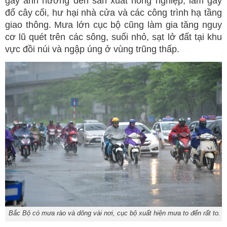
gây ảnh hưởng đến sản xuất nông nghiệp, làm gãy
đổ cây cối, hư hại nhà cửa và các công trình hạ tầng
giao thông. Mưa lớn cục bộ cũng làm gia tăng nguy
cơ lũ quét trên các sông, suối nhỏ, sạt lở đất tại khu
vực đồi núi và ngập úng ở vùng trũng thấp.
Bắc Bộ có mưa rào và dông vài nơi, cục bộ xuất hiện mưa to đến rất to.