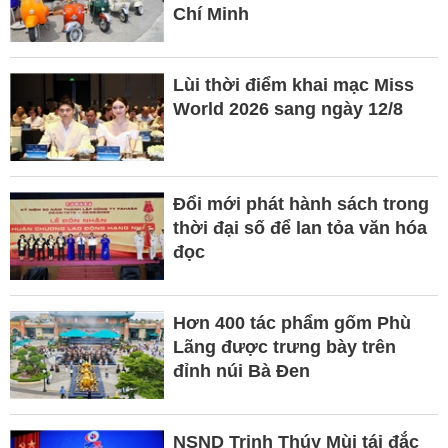
Chí Minh
Lùi thời điểm khai mạc Miss
World 2026 sang ngày 12/8
Đổi mới phát hành sách trong
thời đại số để lan tỏa văn hóa
đọc
Hơn 400 tác phẩm gốm Phù
Lãng được trưng bày trên
đỉnh núi Bà Đen
NSND Trịnh Thúy Mùi tái đắc