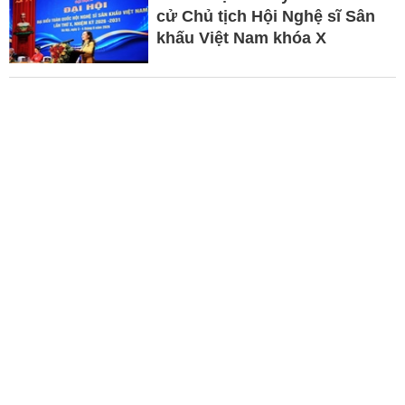
cử Chủ tịch Hội Nghệ sĩ Sân
khấu Việt Nam khóa X