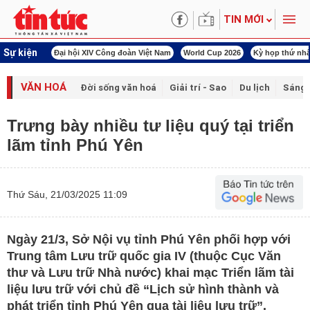
TIN MỚI
Sự kiện
àn Việt Nam
World Cup 2026
Kỳ họp thứ nhất Quốc hội khóa XVI
Đảm bảo an
VĂN HOÁ
Đời sống văn hoá
Giải trí - Sao
Du lịch
Sáng 
Trưng bày nhiều tư liệu quý tại triển
lãm tỉnh Phú Yên
Thứ Sáu, 21/03/2025 11:09
Ngày 21/3, Sở Nội vụ tỉnh Phú Yên phối hợp với
Trung tâm Lưu trữ quốc gia IV (thuộc Cục Văn
thư và Lưu trữ Nhà nước) khai mạc Triển lãm tài
liệu lưu trữ với chủ đề “Lịch sử hình thành và
phát triển tỉnh Phú Yên qua tài liệu lưu trữ”.