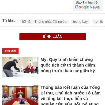
Từ khóa:
50 năm Thống nhất đất nước
trưng bày
tư liệu
BÌNH LUẬN
TIN MỚI
Mỹ: Quy trình kiểm chứng
quốc tịch cử tri thành điểm
nóng trước bầu cử giữa kỳ
Thông báo Kết luận của Tổng
Bí thư, Chủ tịch nước Tô Lâm
về tổng kết thực tiễn và
nghiên cứu sửa đổi, bổ sung