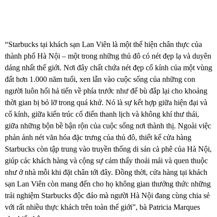
“Starbucks tại khách sạn Lan Viên là một thể hiện chân thực của
thành phố Hà Nội – một trong những thủ đô có nét đẹp lạ và duyên
dáng nhất thế giới. Nơi đây chất chứa nét đẹp cổ kính của một vùng
đất hơn 1.000 năm tuổi, xen lẫn vào cuộc sống của những con
người luôn hối hả tiến về phía trước như để bù đắp lại cho khoảng
thời gian bị bỏ lỡ trong quá khứ. Nó là sự kết hợp giữa hiện đại và
cổ kính, giữa kiến trúc cổ điển thanh lịch và không khí thư thái,
giữa những bộn bề bận rộn của cuộc sống nơi thành thị. Ngoài việc
phản ảnh nét văn hóa đặc trưng của thủ đô, thiết kế cửa hàng
Starbucks còn tập trung vào truyền thống di sản cà phê của Hà Nội,
giúp các khách hàng và cộng sự cảm thấy thoải mái và quen thuộc
như ở nhà mỗi khi đặt chân tới đây. Đồng thời, cửa hàng tại khách
sạn Lan Viên còn mang đến cho họ không gian thưởng thức những
trải nghiệm Starbucks độc đáo mà người Hà Nội đang cùng chia sẻ
với rất nhiều thực khách trên toàn thế giới”, bà Patricia Marques