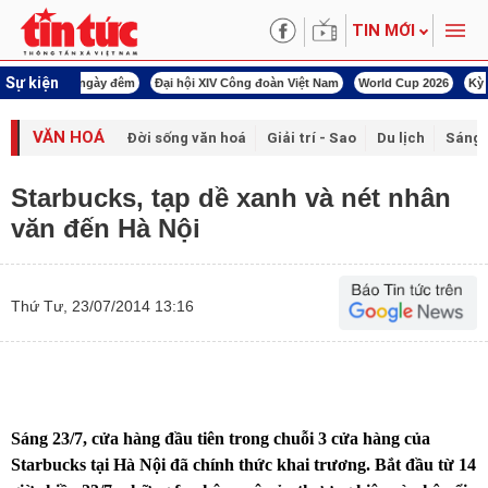
TIN MỚI
Sự kiện
00 ngày đêm
Đại hội XIV Công đoàn Việt Nam
World Cup 2026
Kỳ họp thứ nhấ
VĂN HOÁ
Đời sống văn hoá
Giải trí - Sao
Du lịch
Sáng 
Starbucks, tạp dề xanh và nét nhân
văn đến Hà Nội
Thứ Tư, 23/07/2014 13:16
Sáng 23/7, cửa hàng đầu tiên trong chuỗi 3 cửa hàng của
Starbucks tại Hà Nội đã chính thức khai trương. Bắt đầu từ 14