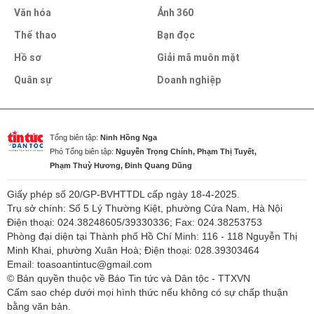
Văn hóa
Ảnh 360
Thể thao
Bạn đọc
Hồ sơ
Giải mã muôn mặt
Quân sự
Doanh nghiệp
Tổng biên tập:
Ninh Hồng Nga
Phó Tổng biên tập:
Nguyễn Trọng Chính, Phạm Thị Tuyết,
Phạm Thuỳ Hương, Đinh Quang Dũng
Giấy phép số 20/GP-BVHTTDL cấp ngày 18-4-2025.
Trụ sở chính: Số 5 Lý Thường Kiệt, phường Cửa Nam, Hà Nội
Điện thoại: 024.38248605/39330336; Fax: 024.38253753
Phòng đại diện tại Thành phố Hồ Chí Minh: 116 - 118 Nguyễn Thị
Minh Khai, phường Xuân Hoà; Điện thoại: 028.39303464
Email: toasoantintuc@gmail.com
© Bản quyền thuộc về Báo Tin tức và Dân tộc - TTXVN
Cấm sao chép dưới mọi hình thức nếu không có sự chấp thuận
bằng văn bản.