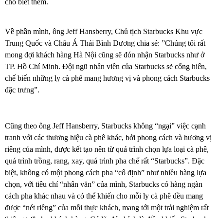
cho biết thêm.
Về phần mình, ông Jeff Hansberry, Chủ tịch Starbucks Khu vực
Trung Quốc và Châu Á Thái Bình Dương chia sẻ: ”Chúng tôi rất
mong đợi khách hàng Hà Nội cũng sẽ đón nhận Starbucks như ở
TP. Hồ Chí Minh. Đội ngũ nhân viên của Starbucks sẽ cống hiến,
chế biến những ly cà phê mang hương vị và phong cách Starbucks
đặc trưng”.
Cũng theo ông Jeff Hansberry, Starbucks không “ngại” việc cạnh
tranh với các thương hiệu cà phê khác, bởi phong cách và hương vị
riêng của mình, được kết tạo nên từ quá trình chọn lựa loại cà phê,
quá trình trồng, rang, xay, quá trình pha chế rất “Starbucks”. Đặc
biệt, không có một phong cách pha “cố định” như nhiều hàng lựa
chọn, với tiêu chí “nhân văn” của mình, Starbucks có hàng ngàn
cách pha khác nhau và có thể khiến cho mỗi ly cà phê đều mang
được “nét riêng” của mỗi thực khách, mang tới một trải nghiệm rất