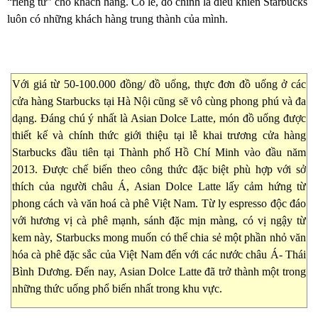
“riêng tư” cho khách hàng. Có lẽ, đó chính là điều khiến Starbucks
luôn có những khách hàng trung thành của mình.
Với giá từ 50-100.000 đồng/ đồ uống, thực đơn đồ uống ở các
cửa hàng Starbucks tại Hà Nội cũng sẽ vô cùng phong phú và đa
dạng. Đáng chú ý nhất là Asian Dolce Latte, món đồ uống được
thiết kế và chính thức giới thiệu tại lễ khai trương cửa hàng
Starbucks đầu tiên tại Thành phố Hồ Chí Minh vào đầu năm
2013. Được chế biến theo công thức đặc biệt phù hợp với sở
thích của người châu Á, Asian Dolce Latte lấy cảm hứng từ
phong cách và văn hoá cà phê Việt Nam. Từ ly espresso độc đáo
với hương vị cà phê mạnh, sánh đặc mịn màng, có vị ngậy từ
kem này, Starbucks mong muốn có thể chia sẻ một phần nhỏ văn
hóa cà phê đặc sắc của Việt Nam đến với các nước châu Á- Thái
Bình Dương. Đến nay, Asian Dolce Latte đã trở thành một trong
những thức uống phổ biến nhất trong khu vực.