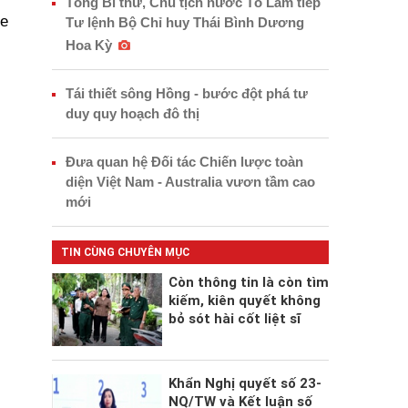
Tổng Bí thư, Chủ tịch nước Tô Lâm tiếp
he
Tư lệnh Bộ Chỉ huy Thái Bình Dương
Hoa Kỳ
Tái thiết sông Hồng - bước đột phá tư
duy quy hoạch đô thị
Đưa quan hệ Đối tác Chiến lược toàn
diện Việt Nam - Australia vươn tầm cao
mới
TIN CÙNG CHUYÊN MỤC
Còn thông tin là còn tìm
kiếm, kiên quyết không
bỏ sót hài cốt liệt sĩ
Khẩn Nghị quyết số 23-
NQ/TW và Kết luận số