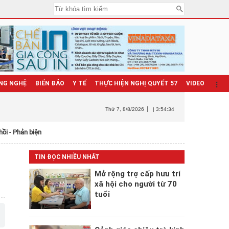
NG NGHỆ
BIỂN ĐẢO
Y TẾ
THỰC HIỆN NGHỊ QUYẾT 57
VIDEO
Thứ 7
, 8/8/2026
| 3:54:35
hồi - Phản biện
TIN ĐỌC NHIỀU NHẤT
Mở rộng trợ cấp hưu trí
xã hội cho người từ 70
tuổi