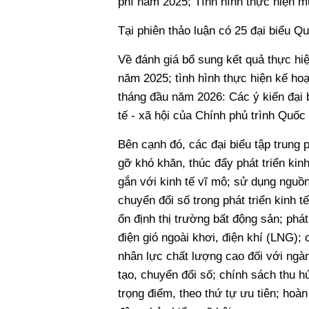
phí năm 2025; Tình hình thực hiện m
Tại phiên thảo luận có 25 đại biểu Qu
Về đánh giá bổ sung kết quả thực hiệ
năm 2025; tình hình thực hiện kế hoạ
tháng đầu năm 2026: Các ý kiến đại b
tế - xã hội của Chính phủ trình Quốc 
Bên cạnh đó, các đại biểu tập trung p
gỡ khó khăn, thúc đẩy phát triển kinh
gắn với kinh tế vĩ mô; sử dụng nguồ
chuyển đổi số trong phát triển kinh t
ổn định thị trường bất động sản; phát
điện gió ngoài khơi, điện khí (LNG);
nhân lực chất lượng cao đối với ngà
tạo, chuyển đổi số; chính sách thu h
trọng điểm, theo thứ tự ưu tiên; hoàn