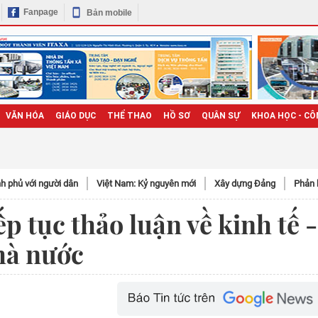
Fanpage
Bản mobile
VĂN HÓA
GIÁO DỤC
THỂ THAO
HỒ SƠ
QUÂN SỰ
KHOA HỌC - CÔ
h phủ với người dân
Việt Nam: Kỷ nguyên mới
Xây dựng Đảng
Phản 
ếp tục thảo luận về kinh tế -
hà nước