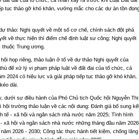
ề đất đai của tổ chức, cá nhân xảy ra trước khi Luật Đất đai
iếp tục tháo gỡ khó khăn, vướng mắc cho các dự án tồn đọng
dự thảo: Nghị quyết về một số cơ chế, chính sách đột phá
yết về thực hiện thí điểm chế định luật sư công; Nghị quyết
c thuộc Trung ương.
hội họp riêng, thảo luận ở tổ về dự thảo Nghị quyết của
hù để xử lý vi phạm pháp luật về đất đai của tổ chức, cá
ăm 2024 có hiệu lực và giải pháp tiếp tục tháo gỡ khó khăn,
kéo dài.
y, dưới sự điều hành của Phó Chủ tịch Quốc hội Nguyễn Thị
i hội trường thảo luận về các nội dung: Đánh giá bổ sung kế
nh tế - xã hội và ngân sách nhà nước năm 2025; Tình hình
tế - xã hội và ngân sách nhà nước những tháng đầu năm 2026
 5 năm 2026 - 2030; Công tác thực hành tiết kiệm, chống lãng