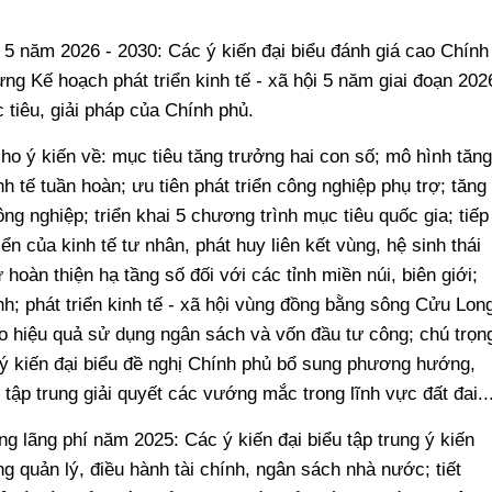
i 5 năm 2026 - 2030: Các ý kiến đại biểu đánh giá cao Chính
g Kế hoạch phát triển kinh tế - xã hội 5 năm giai đoạn 202
 tiêu, giải pháp của Chính phủ.
cho ý kiến về: mục tiêu tăng trưởng hai con số; mô hình tăng
h tế tuần hoàn; ưu tiên phát triển công nghiệp phụ trợ; tăng
ng nghiệp; triển khai 5 chương trình mục tiêu quốc gia; tiếp
ển của kinh tế tư nhân, phát huy liên kết vùng, hệ sinh thái
 hoàn thiện hạ tầng số đối với các tỉnh miền núi, biên giới;
nh; phát triển kinh tế - xã hội vùng đồng bằng sông Cửu Long
ao hiệu quả sử dụng ngân sách và vốn đầu tư công; chú trọn
ý kiến đại biểu đề nghị Chính phủ bổ sung phương hướng,
ó tập trung giải quyết các vướng mắc trong lĩnh vực đất đai..
ng lãng phí năm 2025: Các ý kiến đại biểu tập trung ý kiến
g quản lý, điều hành tài chính, ngân sách nhà nước; tiết