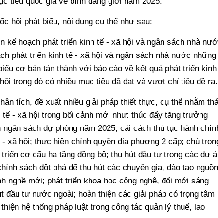
ục tiêu quốc gia về bình đẳng giới năm 2025.
ốc hội phát biểu, nội dung cụ thể như sau:
n kế hoạch phát triển kinh tế - xã hội và ngân sách nhà nướ
ch phát triển kinh tế - xã hội và ngân sách nhà nước những
iểu cơ bản tán thành với báo cáo về kết quả phát triển kinh
hội trong đó có nhiều mục tiêu đã đạt và vượt chỉ tiêu đề ra.
hân tích, đề xuất nhiều giải pháp thiết thực, cụ thể nhằm th
 tế - xã hội trong bối cảnh mới như: thúc đẩy tăng trưởng
n ngân sách dự phòng năm 2025; cải cách thủ tục hành chín
ế - xã hội; thực hiện chính quyền địa phương 2 cấp; chú trọn
 triển cơ cấu hạ tầng đồng bộ; thu hút đầu tư trong các dự á
 chính sách đột phá để thu hút các chuyên gia, đào tạo nguồn
nh nghề mới; phát triển khoa học công nghệ, đổi mới sáng
út đầu tư nước ngoài; hoàn thiện các giải pháp có trọng tâm
 thiện hệ thống pháp luật trong công tác quản lý thuế, lao