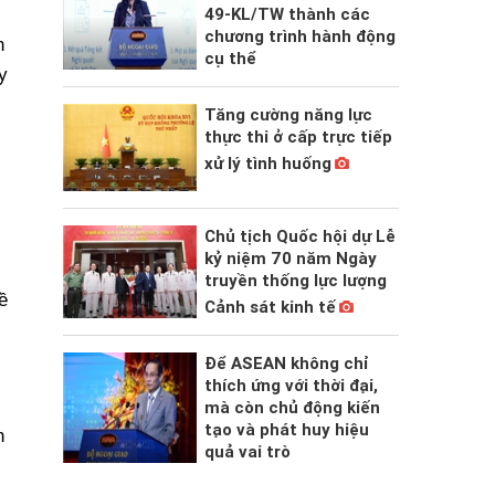
49-KL/TW thành các
chương trình hành động
n
cụ thể
y
Tăng cường năng lực
thực thi ở cấp trực tiếp
xử lý tình huống
Chủ tịch Quốc hội dự Lễ
kỷ niệm 70 năm Ngày
truyền thống lực lượng
ề
Cảnh sát kinh tế
Để ASEAN không chỉ
thích ứng với thời đại,
mà còn chủ động kiến
tạo và phát huy hiệu
n
quả vai trò