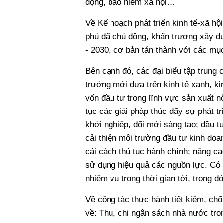
động, bảo hiểm xã hội…
Về Kế hoạch phát triển kinh tế-xã hộ
phủ đã chủ động, khẩn trương xây dựn
- 2030, cơ bản tán thành với các mục
Bên cạnh đó, các đại biểu tập trung 
trưởng mới dựa trên kinh tế xanh, kin
vốn đầu tư trong lĩnh vực sản xuất nô
tục các giải pháp thúc đẩy sự phát tri
khởi nghiệp, đổi mới sáng tạo; đầu tư
cải thiện môi trường đầu tư kinh doa
cải cách thủ tục hành chính; nâng c
sử dụng hiệu quả các nguồn lực. Có 
nhiệm vụ trong thời gian tới, trong đ
Về công tác thực hành tiết kiệm, chố
về: Thu, chi ngân sách nhà nước tron