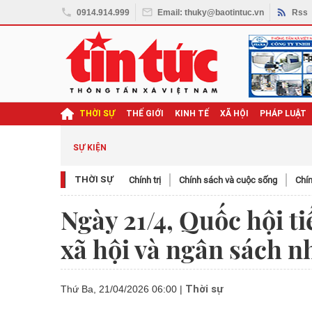
0914.914.999
Email: thuky@baotintuc.vn
Rss
THỜI SỰ
THẾ GIỚI
KINH TẾ
XÃ HỘI
PHÁP LUẬT
SỰ KIỆN
THỜI SỰ
Chính trị
Chính sách và cuộc sống
Chín
Ngày 21/4, Quốc hội ti
xã hội và ngân sách n
Thời sự
Thứ Ba, 21/04/2026 06:00
|