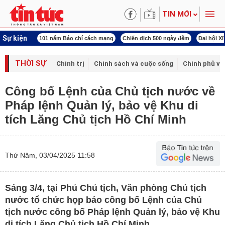
TIN MỚI
Sự kiện
ng tên Bác
101 năm Báo chí cách mạng
Chiến dịch 500 ngày đêm
Đại hội X
THỜI SỰ
Chính trị
Chính sách và cuộc sống
Chính phủ vớ
Công bố Lệnh của Chủ tịch nước về
Pháp lệnh Quản lý, bảo vệ Khu di
tích Lăng Chủ tịch Hồ Chí Minh
Thứ Năm, 03/04/2025 11:58
Sáng 3/4, tại Phủ Chủ tịch, Văn phòng Chủ tịch
nước tổ chức họp báo công bố Lệnh của Chủ
tịch nước công bố Pháp lệnh Quản lý, bảo vệ Khu
di tích Lăng Chủ tịch Hồ Chí Minh.