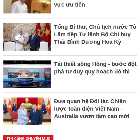
vực ưu tiên
Tổng Bí thư, Chủ tịch nước Tô
Lâm tiếp Tư lệnh Bộ Chỉ huy
Thái Bình Dương Hoa Kỳ
Tái thiết sông Hồng - bước đột
phá tư duy quy hoạch đô thị
Đưa quan hệ Đối tác Chiến
lược toàn diện Việt Nam -
Australia vươn tầm cao mới
TIN CÙNG CHUYÊN MỤC