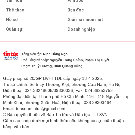
Văn hóa
Ảnh 360
Thể thao
Bạn đọc
Hồ sơ
Giải mã muôn mặt
Quân sự
Doanh nghiệp
Tổng biên tập:
Ninh Hồng Nga
Phó Tổng biên tập:
Nguyễn Trọng Chính, Phạm Thị Tuyết,
Phạm Thuỳ Hương, Đinh Quang Dũng
Giấy phép số 20/GP-BVHTTDL cấp ngày 18-4-2025.
Trụ sở chính: Số 5 Lý Thường Kiệt, phường Cửa Nam, Hà Nội
Điện thoại: 024.38248605/39330336; Fax: 024.38253753
Phòng đại diện tại Thành phố Hồ Chí Minh: 116 - 118 Nguyễn Thị
Minh Khai, phường Xuân Hoà; Điện thoại: 028.39303464
Email: toasoantintuc@gmail.com
© Bản quyền thuộc về Báo Tin tức và Dân tộc - TTXVN
Cấm sao chép dưới mọi hình thức nếu không có sự chấp thuận
bằng văn bản.