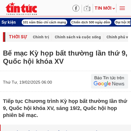
TIN MỚI
Sự kiện
ng tên Bác
101 năm Báo chí cách mạng
Chiến dịch 500 ngày đêm
Đại hội X
THỜI SỰ
Chính trị
Chính sách và cuộc sống
Chính phủ vớ
Bế mạc Kỳ họp bất thường lần thứ 9,
Quốc hội khóa XV
Thứ Tư, 19/02/2025 06:00
Tiếp tục Chương trình Kỳ họp bất thường lần thứ
9, Quốc hội khóa XV, sáng 19/2, Quốc hội họp
phiên bế mạc.