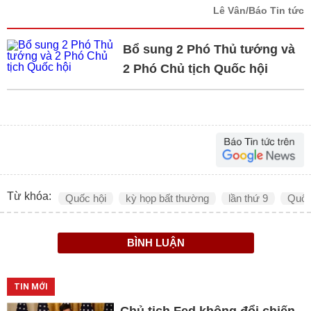
Lê Vân/Báo Tin tức
Bổ sung 2 Phó Thủ tướng và
2 Phó Chủ tịch Quốc hội
Từ khóa:
Quốc hội
kỳ họp bất thường
lần thứ 9
Quốc
BÌNH LUẬN
TIN MỚI
Chủ tịch Fed không đổi chiến