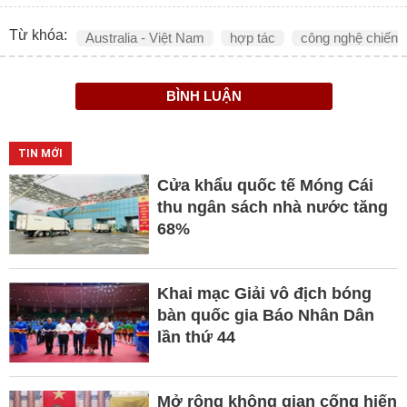
Từ khóa:
Australia - Việt Nam
hợp tác
công nghệ chiến 
BÌNH LUẬN
TIN MỚI
Cửa khẩu quốc tế Móng Cái
thu ngân sách nhà nước tăng
68%
Khai mạc Giải vô địch bóng
bàn quốc gia Báo Nhân Dân
lần thứ 44
Mở rộng không gian cống hiến