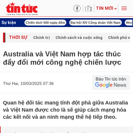
TIN MỚI
Sự kiện
í cách mạng
Chiến dịch 500 ngày đêm
Đại hội XIV Công đoàn Việt Nam
World
THỜI SỰ
Chính trị
Chính sách và cuộc sống
Chính phủ vớ
Australia và Việt Nam hợp tác thúc
đẩy đổi mới công nghệ chiến lược
Thứ Hai, 10/03/2025 07:36
Quan hệ đối tác mang tính đột phá giữa Australia
và Việt Nam được cho là sẽ giúp cách mạng hóa
các kết nối và an ninh mạng thế hệ tiếp theo.