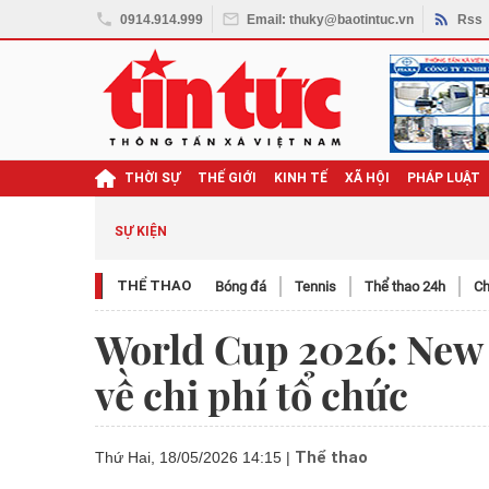
0914.914.999
Email: thuky@baotintuc.vn
Rss
THỜI SỰ
THẾ GIỚI
KINH TẾ
XÃ HỘI
PHÁP LUẬT
SỰ KIỆN
THỂ THAO
Bóng đá
Tennis
Thể thao 24h
Ch
World Cup 2026: New 
về chi phí tổ chức
Thể thao
Thứ Hai, 18/05/2026 14:15
|