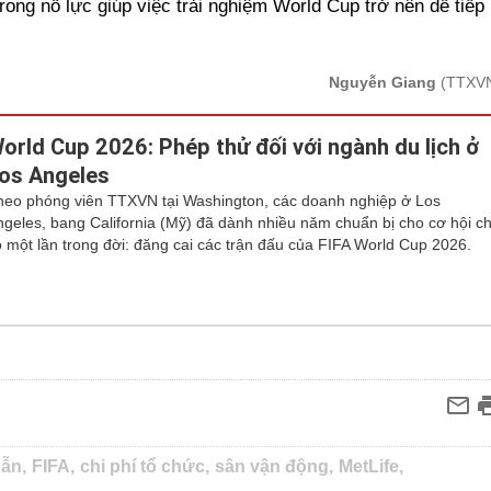
ong nỗ lực giúp việc trải nghiệm World Cup trở nên dễ tiếp
Nguyễn Giang
(TTXV
orld Cup 2026: Phép thử đối với ngành du lịch ở
os Angeles
heo phóng viên TTXVN tại Washington, các doanh nghiệp ở Los
ngeles, bang California (Mỹ) đã dành nhiều năm chuẩn bị cho cơ hội ch
ó một lần trong đời: đăng cai các trận đấu của FIFA World Cup 2026.
ẫn,
FIFA,
chi phí tổ chức,
sân vận động,
MetLife,