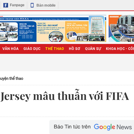
Fanpage
Bản mobile
VĂN HÓA
GIÁO DỤC
THỂ THAO
HỒ SƠ
QUÂN SỰ
KHOA HỌC - CÔ
uyện thể thao
Jersey mâu thuẫn với FIFA