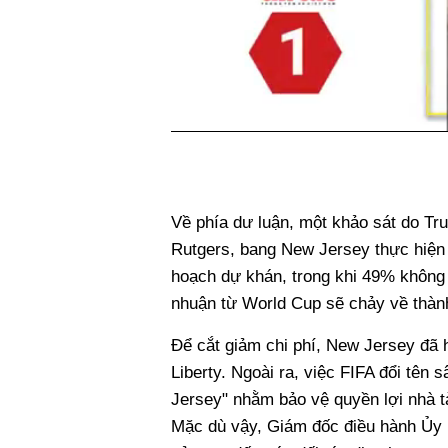
Về phía dư luận, một khảo sát do Tr
Rutgers, bang New Jersey thực hiện
hoạch dự khán, trong khi 49% không 
nhuận từ World Cup sẽ chảy về thàn
Để cắt giảm chi phí, New Jersey đã h
Liberty. Ngoài ra, việc FIFA đổi tê
Jersey" nhằm bảo vệ quyền lợi nhà tà
Mặc dù vậy, Giám đốc điều hành Ủy 