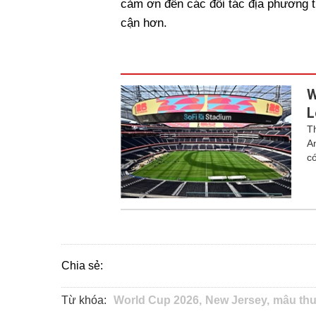
cảm ơn đến các đối tác địa phương tr
cận hơn.
W
L
T
A
c
Chia sẻ:
Từ khóa:
World Cup 2026,
New Jersey,
mâu thu