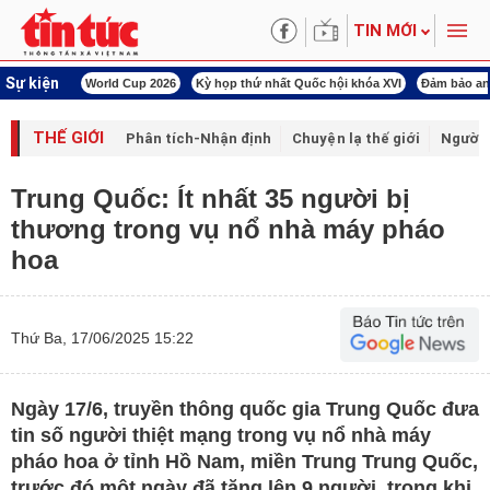
TIN MỚI
Sự kiện
ld Cup 2026
Kỳ họp thứ nhất Quốc hội khóa XVI
Đảm bảo an ninh năng lượng
THẾ GIỚI
Phân tích-Nhận định
Chuyện lạ thế giới
Người 
Trung Quốc: Ít nhất 35 người bị
thương trong vụ nổ nhà máy pháo
hoa
Thứ Ba, 17/06/2025 15:22
Ngày 17/6, truyền thông quốc gia Trung Quốc đưa
tin số người thiệt mạng trong vụ nổ nhà máy
pháo hoa ở tỉnh Hồ Nam, miền Trung Trung Quốc,
trước đó một ngày đã tăng lên 9 người, trong khi