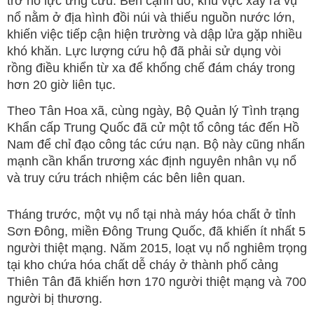
trở nỗ lực ứng cứu. Bên cạnh đó, khu vực xảy ra vụ
nổ nằm ở địa hình đồi núi và thiếu nguồn nước lớn,
khiến việc tiếp cận hiện trường và dập lửa gặp nhiều
khó khăn. Lực lượng cứu hộ đã phải sử dụng vòi
rồng điều khiển từ xa để khống chế đám cháy trong
hơn 20 giờ liên tục.
Theo Tân Hoa xã, cùng ngày, Bộ Quản lý Tình trạng
Khẩn cấp Trung Quốc đã cử một tổ công tác đến Hồ
Nam để chỉ đạo công tác cứu nạn. Bộ này cũng nhấn
mạnh cần khẩn trương xác định nguyên nhân vụ nổ
và truy cứu trách nhiệm các bên liên quan.
Tháng trước, một vụ nổ tại nhà máy hóa chất ở tỉnh
Sơn Đông, miền Đông Trung Quốc, đã khiến ít nhất 5
người thiệt mạng. Năm 2015, loạt vụ nổ nghiêm trọng
tại kho chứa hóa chất dễ cháy ở thành phố cảng
Thiên Tân đã khiến hơn 170 người thiệt mạng và 700
người bị thương.