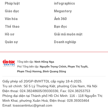
Pháp luật
infographics
Giáo dục
Megastory
Văn hóa
Ảnh 360
Thể thao
Bạn đọc
Hồ sơ
Giải mã muôn mặt
Quân sự
Doanh nghiệp
Tổng biên tập:
Ninh Hồng Nga
Phó Tổng biên tập:
Nguyễn Trọng Chính, Phạm Thị Tuyết,
Phạm Thuỳ Hương, Đinh Quang Dũng
Giấy phép số 20/GP-BVHTTDL cấp ngày 18-4-2025.
Trụ sở chính: Số 5 Lý Thường Kiệt, phường Cửa Nam, Hà Nội
Điện thoại: 024.38248605/39330336; Fax: 024.38253753
Phòng đại diện tại Thành phố Hồ Chí Minh: 116 - 118 Nguyễn Thị
Minh Khai, phường Xuân Hoà; Điện thoại: 028.39303464
Email: toasoantintuc@gmail.com