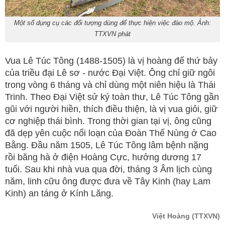
Một số dụng cụ các đối tượng dùng để thực hiện việc đào mộ. Ảnh:
TTXVN phát
Vua Lê Túc Tông (1488-1505) là vị hoàng đế thứ bảy
của triều đại Lê sơ - nước Đại Việt. Ông chỉ giữ ngôi
trong vòng 6 tháng và chỉ dùng một niên hiệu là Thái
Trinh. Theo Đại Việt sử ký toàn thư, Lê Túc Tông gần
gũi với người hiền, thích điều thiện, là vị vua giỏi, giữ
cơ nghiệp thái bình. Trong thời gian tại vị, ông cũng
đã dẹp yên cuộc nổi loạn của Đoàn Thế Nùng ở Cao
Bằng. Đầu năm 1505, Lê Túc Tông lâm bệnh nặng
rồi băng hà ở điện Hoàng Cực, hưởng dương 17
tuổi. Sau khi nhà vua qua đời, tháng 3 Âm lịch cùng
năm, linh cữu ông được đưa về Tây Kinh (hay Lam
Kinh) an táng ở Kính Lăng.
Việt Hoàng
(TTXVN)