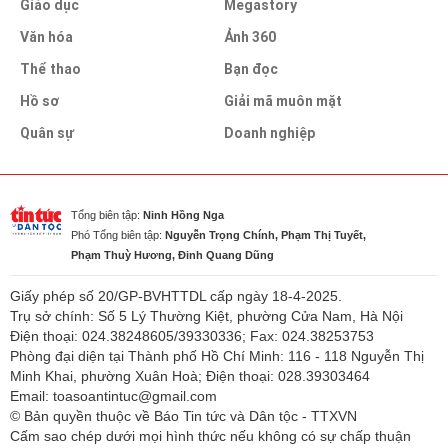
Giáo dục
Megastory
Văn hóa
Ảnh 360
Thể thao
Bạn đọc
Hồ sơ
Giải mã muôn mặt
Quân sự
Doanh nghiệp
Tổng biên tập:
Ninh Hồng Nga
Phó Tổng biên tập:
Nguyễn Trọng Chính, Phạm Thị Tuyết,
Phạm Thuỳ Hương, Đinh Quang Dũng
Giấy phép số 20/GP-BVHTTDL cấp ngày 18-4-2025.
Trụ sở chính: Số 5 Lý Thường Kiệt, phường Cửa Nam, Hà Nội
Điện thoại: 024.38248605/39330336; Fax: 024.38253753
Phòng đại diện tại Thành phố Hồ Chí Minh: 116 - 118 Nguyễn Thị
Minh Khai, phường Xuân Hoà; Điện thoại: 028.39303464
Email: toasoantintuc@gmail.com
© Bản quyền thuộc về Báo Tin tức và Dân tộc - TTXVN
Cấm sao chép dưới mọi hình thức nếu không có sự chấp thuận