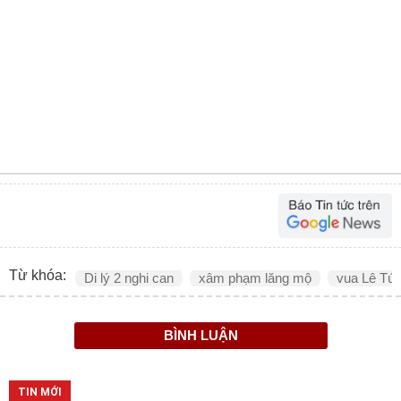
Từ khóa:
Di lý 2 nghi can
xâm phạm lăng mộ
vua Lê Tú
BÌNH LUẬN
TIN MỚI