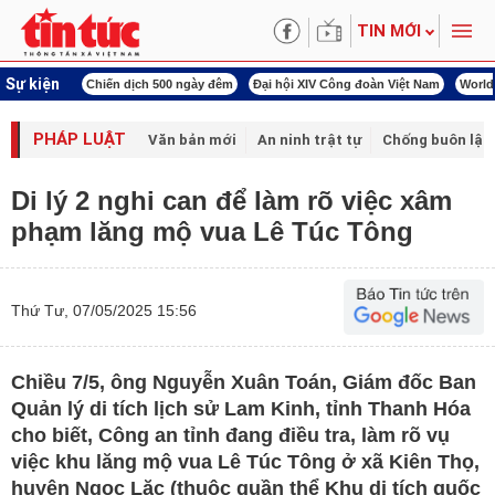
TIN MỚI
Sự kiện
 500 ngày đêm
Đại hội XIV Công đoàn Việt Nam
World Cup 2026
Kỳ họp thứ n
PHÁP LUẬT
Văn bản mới
An ninh trật tự
Chống buôn lậu 
Di lý 2 nghi can để làm rõ việc xâm
phạm lăng mộ vua Lê Túc Tông
Thứ Tư, 07/05/2025 15:56
Chiều 7/5, ông Nguyễn Xuân Toán, Giám đốc Ban
Quản lý di tích lịch sử Lam Kinh, tỉnh Thanh Hóa
cho biết, Công an tỉnh đang điều tra, làm rõ vụ
việc khu lăng mộ vua Lê Túc Tông ở xã Kiên Thọ,
huyện Ngọc Lặc (thuộc quần thể Khu di tích quốc