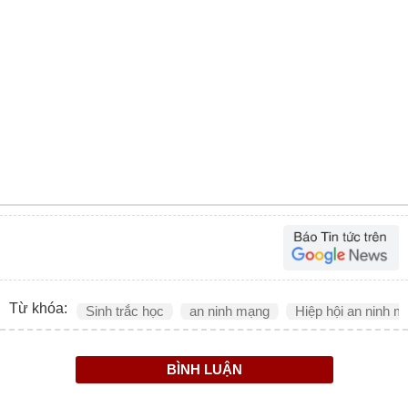
Từ khóa:
Sinh trắc học
an ninh mạng
Hiệp hội an ninh 
BÌNH LUẬN