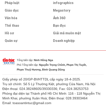
Pháp luật
infographics
Giáo dục
Megastory
Văn hóa
Ảnh 360
Thể thao
Bạn đọc
Hồ sơ
Giải mã muôn mặt
Quân sự
Doanh nghiệp
Tổng biên tập:
Ninh Hồng Nga
Phó Tổng biên tập:
Nguyễn Trọng Chính, Phạm Thị Tuyết,
Phạm Thuỳ Hương, Đinh Quang Dũng
Giấy phép số 20/GP-BVHTTDL cấp ngày 18-4-2025.
Trụ sở chính: Số 5 Lý Thường Kiệt, phường Cửa Nam, Hà Nội
Điện thoại: 024.38248605/39330336; Fax: 024.38253753
Phòng đại diện tại Thành phố Hồ Chí Minh: 116 - 118 Nguyễn Thị
Minh Khai, phường Xuân Hoà; Điện thoại: 028.39303464
Email: toasoantintuc@gmail.com