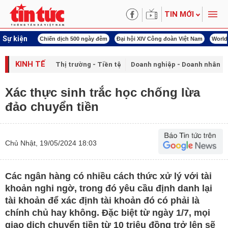
TIN MỚI
Sự kiện
00 ngày đêm
Đại hội XIV Công đoàn Việt Nam
World Cup 2026
Kỳ họp thứ nhấ
KINH TẾ
Thị trường - Tiền tệ
Doanh nghiệp - Doanh nhân
Xác thực sinh trắc học chống lừa
đảo chuyển tiền
Chủ Nhật, 19/05/2024 18:03
Các ngân hàng có nhiều cách thức xử lý với tài
khoản nghi ngờ, trong đó yêu cầu định danh lại
tài khoản để xác định tài khoản đó có phải là
chính chủ hay không. Đặc biệt từ ngày 1/7, mọi
giao dịch chuyển tiền từ 10 triệu đồng trở lên sẽ