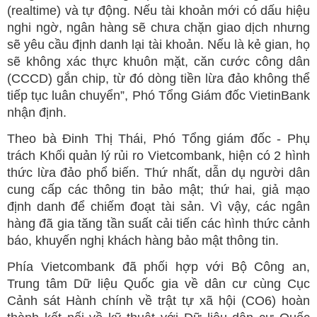
(realtime) và tự động. Nếu tài khoản mới có dấu hiệu
nghi ngờ, ngân hàng sẽ chưa chặn giao dịch nhưng
sẽ yêu cầu định danh lại tài khoản. Nếu là kẻ gian, họ
sẽ không xác thực khuôn mặt, căn cước công dân
(CCCD) gắn chip, từ đó dòng tiền lừa đảo không thể
tiếp tục luân chuyển”, Phó Tổng Giám đốc VietinBank
nhận định.
Theo bà Đinh Thị Thái, Phó Tổng giám đốc - Phụ
trách Khối quản lý rủi ro Vietcombank, hiện có 2 hình
thức lừa đảo phổ biến. Thứ nhất, dẫn dụ người dân
cung cấp các thông tin bảo mật; thứ hai, giả mạo
định danh để chiếm đoạt tài sản. Vì vậy, các ngân
hàng đã gia tăng tần suất cải tiến các hình thức cảnh
báo, khuyến nghị khách hàng bảo mật thông tin.
Phía Vietcombank đã phối hợp với Bộ Công an,
Trung tâm Dữ liệu Quốc gia về dân cư cùng Cục
Cảnh sát Hành chính về trật tự xã hội (CO6) hoàn