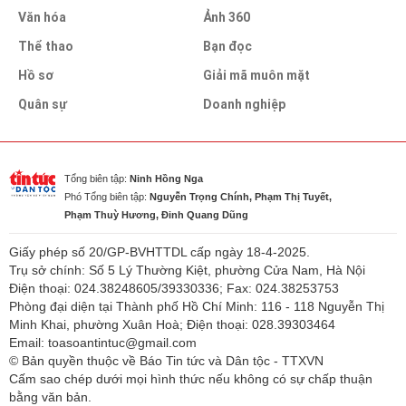
Văn hóa
Ảnh 360
Thể thao
Bạn đọc
Hồ sơ
Giải mã muôn mặt
Quân sự
Doanh nghiệp
Tổng biên tập:
Ninh Hồng Nga
Phó Tổng biên tập:
Nguyễn Trọng Chính, Phạm Thị Tuyết,
Phạm Thuỳ Hương, Đinh Quang Dũng
Giấy phép số 20/GP-BVHTTDL cấp ngày 18-4-2025.
Trụ sở chính: Số 5 Lý Thường Kiệt, phường Cửa Nam, Hà Nội
Điện thoại: 024.38248605/39330336; Fax: 024.38253753
Phòng đại diện tại Thành phố Hồ Chí Minh: 116 - 118 Nguyễn Thị
Minh Khai, phường Xuân Hoà; Điện thoại: 028.39303464
Email: toasoantintuc@gmail.com
© Bản quyền thuộc về Báo Tin tức và Dân tộc - TTXVN
Cấm sao chép dưới mọi hình thức nếu không có sự chấp thuận
bằng văn bản.