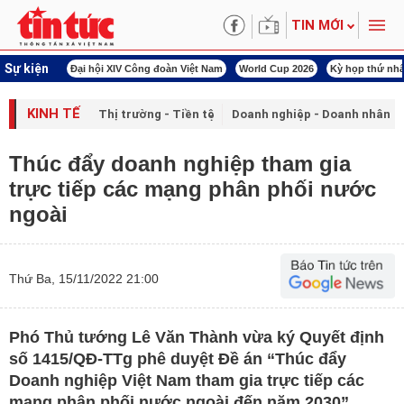
TIN MỚI
Sự kiện
 đoàn Việt Nam
World Cup 2026
Kỳ họp thứ nhất Quốc hội khóa XVI
Đảm bảo 
KINH TẾ
Thị trường - Tiền tệ
Doanh nghiệp - Doanh nhân
Thúc đẩy doanh nghiệp tham gia
trực tiếp các mạng phân phối nước
ngoài
Thứ Ba, 15/11/2022 21:00
Phó Thủ tướng Lê Văn Thành vừa ký Quyết định
số 1415/QĐ-TTg phê duyệt Đề án “Thúc đẩy
Doanh nghiệp Việt Nam tham gia trực tiếp các
mạng phân phối nước ngoài đến năm 2030”.