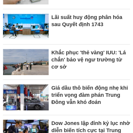
Lãi suất huy động phân hóa
sau Quyết định 1743
Khắc phục 'thẻ vàng' IUU: 'Lá
chắn' bảo vệ ngư trường từ
cơ sở
Giá dầu thô biến động nhẹ khi
triển vọng đàm phán Trung
Đông vẫn khó đoán
Dow Jones lập đỉnh kỷ lục nhờ
diễn biến tích cực tại Trung