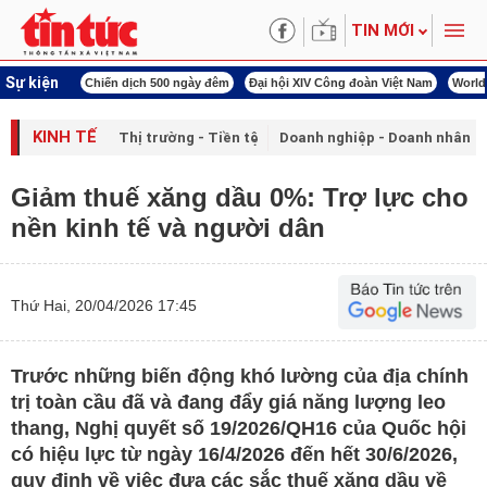
TIN MỚI
Sự kiện
00 ngày đêm
Đại hội XIV Công đoàn Việt Nam
World Cup 2026
Kỳ họp thứ nhấ
KINH TẾ
Thị trường - Tiền tệ
Doanh nghiệp - Doanh nhân
Giảm thuế xăng dầu 0%: Trợ lực cho
nền kinh tế và người dân
Thứ Hai, 20/04/2026 17:45
Trước những biến động khó lường của địa chính
trị toàn cầu đã và đang đẩy giá năng lượng leo
thang, Nghị quyết số 19/2026/QH16 của Quốc hội
có hiệu lực từ ngày 16/4/2026 đến hết 30/6/2026,
quy định về việc đưa các sắc thuế xăng dầu về