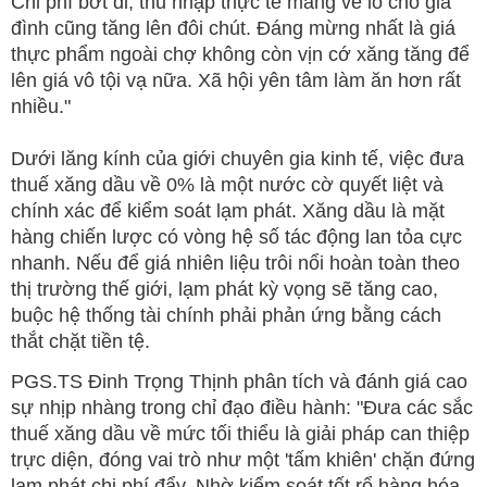
Chi phí bớt đi, thu nhập thực tế mang về lo cho gia
đình cũng tăng lên đôi chút. Đáng mừng nhất là giá
thực phẩm ngoài chợ không còn vịn cớ xăng tăng để
lên giá vô tội vạ nữa. Xã hội yên tâm làm ăn hơn rất
nhiều."
Dưới lăng kính của giới chuyên gia kinh tế, việc đưa
thuế xăng dầu về 0% là một nước cờ quyết liệt và
chính xác để kiểm soát lạm phát. Xăng dầu là mặt
hàng chiến lược có vòng hệ số tác động lan tỏa cực
nhanh. Nếu để giá nhiên liệu trôi nổi hoàn toàn theo
thị trường thế giới, lạm phát kỳ vọng sẽ tăng cao,
buộc hệ thống tài chính phải phản ứng bằng cách
thắt chặt tiền tệ.
PGS.TS Đinh Trọng Thịnh phân tích và đánh giá cao
sự nhịp nhàng trong chỉ đạo điều hành: "Đưa các sắc
thuế xăng dầu về mức tối thiểu là giải pháp can thiệp
trực diện, đóng vai trò như một 'tấm khiên' chặn đứng
lạm phát chi phí đẩy. Nhờ kiểm soát tốt rổ hàng hóa