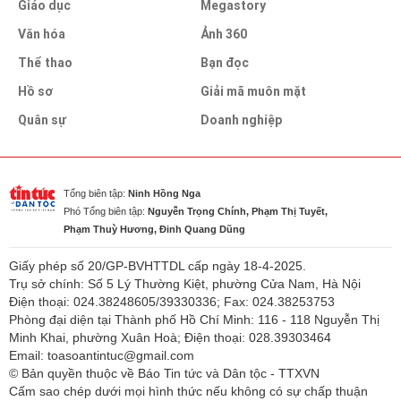
Giáo dục
Megastory
Văn hóa
Ảnh 360
Thể thao
Bạn đọc
Hồ sơ
Giải mã muôn mặt
Quân sự
Doanh nghiệp
Tổng biên tập:
Ninh Hồng Nga
Phó Tổng biên tập:
Nguyễn Trọng Chính, Phạm Thị Tuyết,
Phạm Thuỳ Hương, Đinh Quang Dũng
Giấy phép số 20/GP-BVHTTDL cấp ngày 18-4-2025.
Trụ sở chính: Số 5 Lý Thường Kiệt, phường Cửa Nam, Hà Nội
Điện thoại: 024.38248605/39330336; Fax: 024.38253753
Phòng đại diện tại Thành phố Hồ Chí Minh: 116 - 118 Nguyễn Thị
Minh Khai, phường Xuân Hoà; Điện thoại: 028.39303464
Email: toasoantintuc@gmail.com
© Bản quyền thuộc về Báo Tin tức và Dân tộc - TTXVN
Cấm sao chép dưới mọi hình thức nếu không có sự chấp thuận