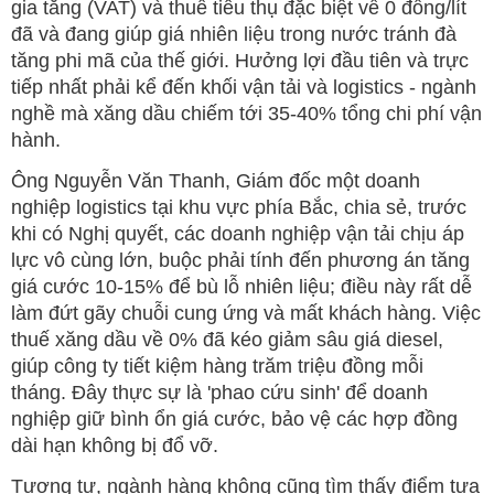
gia tăng (VAT) và thuế tiêu thụ đặc biệt về 0 đồng/lít
đã và đang giúp giá nhiên liệu trong nước tránh đà
tăng phi mã của thế giới. Hưởng lợi đầu tiên và trực
tiếp nhất phải kể đến khối vận tải và logistics - ngành
nghề mà xăng dầu chiếm tới 35-40% tổng chi phí vận
hành.
Ông Nguyễn Văn Thanh, Giám đốc một doanh
nghiệp logistics tại khu vực phía Bắc, chia sẻ, trước
khi có Nghị quyết, các doanh nghiệp vận tải chịu áp
lực vô cùng lớn, buộc phải tính đến phương án tăng
giá cước 10-15% để bù lỗ nhiên liệu; điều này rất dễ
làm đứt gãy chuỗi cung ứng và mất khách hàng. Việc
thuế xăng dầu về 0% đã kéo giảm sâu giá diesel,
giúp công ty tiết kiệm hàng trăm triệu đồng mỗi
tháng. Đây thực sự là 'phao cứu sinh' để doanh
nghiệp giữ bình ổn giá cước, bảo vệ các hợp đồng
dài hạn không bị đổ vỡ.
Tương tự, ngành hàng không cũng tìm thấy điểm tựa