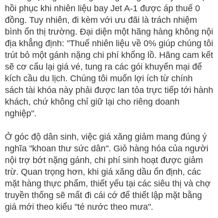
hồi phục khi nhiên liệu bay Jet A-1 được áp thuế 0
đồng. Tuy nhiên, đi kèm với ưu đãi là trách nhiệm
bình ổn thị trường. Đại diện một hãng hàng không nội
địa khẳng định: "Thuế nhiên liệu về 0% giúp chúng tôi
trút bỏ một gánh nặng chi phí khổng lồ. Hãng cam kết
sẽ cơ cấu lại giá vé, tung ra các gói khuyến mại để
kích cầu du lịch. Chúng tôi muốn lợi ích từ chính
sách tài khóa này phải được lan tỏa trực tiếp tới hành
khách, chứ không chỉ giữ lại cho riêng doanh
nghiệp".
Ở góc độ dân sinh, việc giá xăng giảm mang đúng ý
nghĩa "khoan thư sức dân". Giỏ hàng hóa của người
nội trợ bớt nặng gánh, chi phí sinh hoạt được giảm
trừ. Quan trọng hơn, khi giá xăng dầu ổn định, các
mặt hàng thực phẩm, thiết yếu tại các siêu thị và chợ
truyền thống sẽ mất đi cái cớ để thiết lập mặt bằng
giá mới theo kiểu "té nước theo mưa".