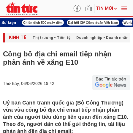
TIN MỚI
Sự kiện
00 ngày đêm
Đại hội XIV Công đoàn Việt Nam
World Cup 2026
Kỳ họp thứ nhấ
KINH TẾ
Thị trường - Tiền tệ
Doanh nghiệp - Doanh nhân
Công bố địa chỉ email tiếp nhận
phản ánh về xăng E10
Thứ Bảy, 06/06/2026 19:42
Uỷ ban Cạnh tranh quốc gia (Bộ Công Thương)
vừa vừa công bố địa chỉ email tiếp nhận phản
ánh của người tiêu dùng liên quan đến xăng E10.
Theo đó, người dân có thể gửi thông tin, tài liệu
phản ánh đến địa chỉ email: