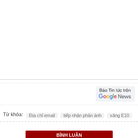
Từ khóa:
Địa chỉ email
tiếp nhận phản ánh
xăng E10
BÌNH LUẬN