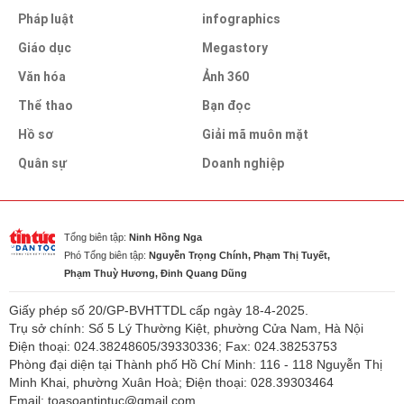
Pháp luật
infographics
Giáo dục
Megastory
Văn hóa
Ảnh 360
Thể thao
Bạn đọc
Hồ sơ
Giải mã muôn mặt
Quân sự
Doanh nghiệp
Tổng biên tập:
Ninh Hồng Nga
Phó Tổng biên tập:
Nguyễn Trọng Chính, Phạm Thị Tuyết,
Phạm Thuỳ Hương, Đinh Quang Dũng
Giấy phép số 20/GP-BVHTTDL cấp ngày 18-4-2025.
Trụ sở chính: Số 5 Lý Thường Kiệt, phường Cửa Nam, Hà Nội
Điện thoại: 024.38248605/39330336; Fax: 024.38253753
Phòng đại diện tại Thành phố Hồ Chí Minh: 116 - 118 Nguyễn Thị
Minh Khai, phường Xuân Hoà; Điện thoại: 028.39303464
Email: toasoantintuc@gmail.com