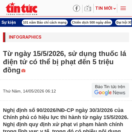
TIN MỚI
Sự kiện
ng tên Bác
101 năm Báo chí cách mạng
Chiến dịch 500 ngày đêm
Đại hội X
INFOGRAPHICS
Từ ngày 15/5/2026, sử dụng thuốc lá
điện tử có thể bị phạt đến 5 triệu
đồng
Thứ Năm, 14/05/2026 06:12
Nghị định số 90/2026/NĐ-CP ngày 30/3/2026 của
Chính phủ có hiệu lực thi hành từ ngày 15/5/2026.
Nghị định quy định xử phạt vi phạm hành chính
trong lĩnh vực y tế, trong đó có nhiều nội dung