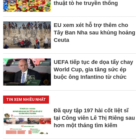
thuật tò he truyền thống
EU xem xét hỗ trợ thêm cho
Tây Ban Nha sau khủng hoảng
Ceuta
UEFA tiếp tục đe dọa tẩy chay
World Cup, gia tăng sức ép
buộc ông Infantino từ chức
TIN XEM NHIỀU NHẤT
Đã quy tập 197 hài cốt liệt sĩ
tại Công viên Lê Thị Riêng sau
hơn một tháng tìm kiếm