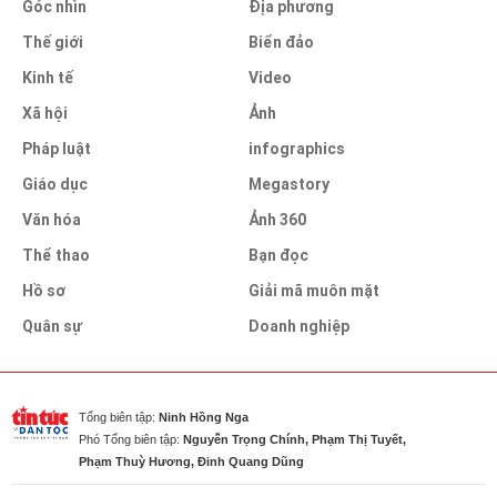
Góc nhìn
Địa phương
Thế giới
Biển đảo
Kinh tế
Video
Xã hội
Ảnh
Pháp luật
infographics
Giáo dục
Megastory
Văn hóa
Ảnh 360
Thể thao
Bạn đọc
Hồ sơ
Giải mã muôn mặt
Quân sự
Doanh nghiệp
Tổng biên tập:
Ninh Hồng Nga
Phó Tổng biên tập:
Nguyễn Trọng Chính, Phạm Thị Tuyết,
Phạm Thuỳ Hương, Đinh Quang Dũng