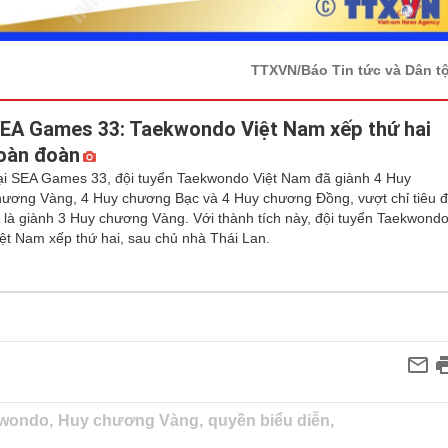
TTXVN/Báo Tin tức và Dân t
EA Games 33: Taekwondo Việt Nam xếp thứ hai
oàn đoàn
ại SEA Games 33, đội tuyển Taekwondo Việt Nam đã giành 4 Huy
hương Vàng, 4 Huy chương Bạc và 4 Huy chương Đồng, vượt chỉ tiêu 
a là giành 3 Huy chương Vàng. Với thành tích này, đội tuyển Taekwond
iệt Nam xếp thứ hai, sau chủ nhà Thái Lan.
wondo,
Huy chương Vàng,
quyền biểu diễn,