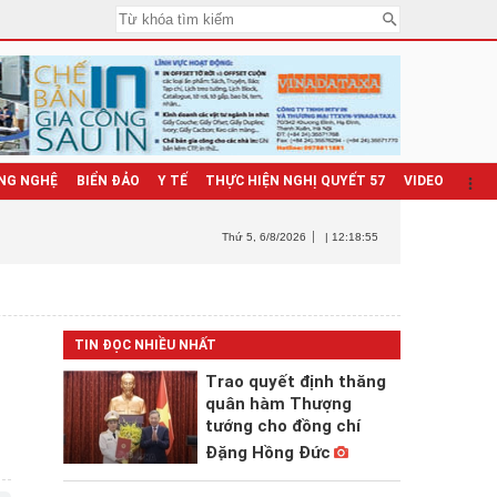
NG NGHỆ
BIỂN ĐẢO
Y TẾ
THỰC HIỆN NGHỊ QUYẾT 57
VIDEO
Thứ 5
, 6/8/2026
| 12:18:56
TIN ĐỌC NHIỀU NHẤT
Trao quyết định thăng
quân hàm Thượng
tướng cho đồng chí
Đặng Hồng Đức