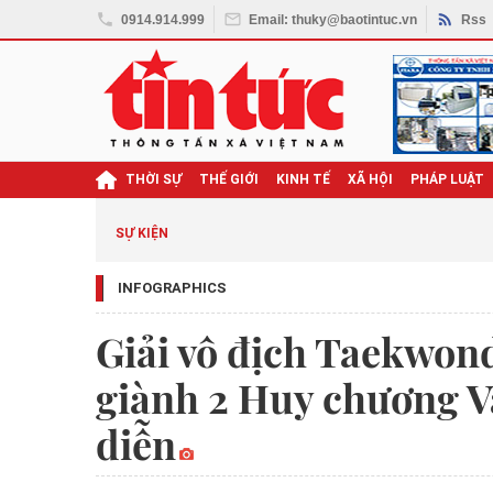
0914.914.999
Email: thuky@baotintuc.vn
Rss
THỜI SỰ
THẾ GIỚI
KINH TẾ
XÃ HỘI
PHÁP LUẬT
SỰ KIỆN
INFOGRAPHICS
Giải vô địch Taekwon
giành 2 Huy chương V
diễn