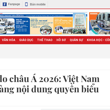
Fanpage
Bản mobile
VĂN HÓA
GIÁO DỤC
THỂ THAO
HỒ SƠ
QUÂN SỰ
KHOA HỌC - CÔ
do châu Á 2026: Việt Nam
àng nội dung quyền biểu