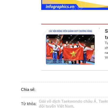
S
t
T
c
r
V
Chia sẻ:
Giải vô địch Taekwondo châu Á,
Taek
Từ khóa:
đội tuyển Việt Nam,