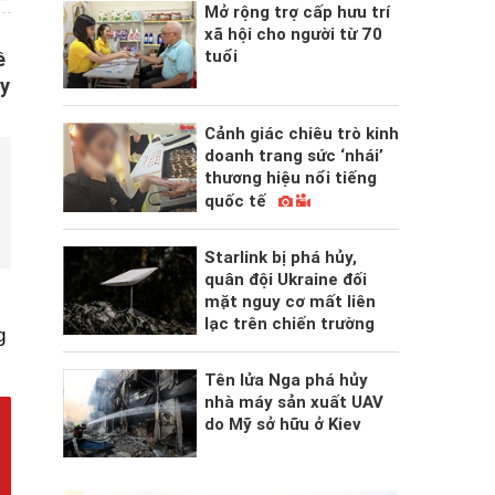
Mở rộng trợ cấp hưu trí
xã hội cho người từ 70
tuổi
ề
uy
Cảnh giác chiêu trò kinh
doanh trang sức ‘nhái’
thương hiệu nổi tiếng
quốc tế
Starlink bị phá hủy,
quân đội Ukraine đối
mặt nguy cơ mất liên
lạc trên chiến trường
g
Tên lửa Nga phá hủy
nhà máy sản xuất UAV
do Mỹ sở hữu ở Kiev