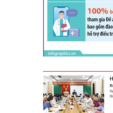
H
n
N
Bộ