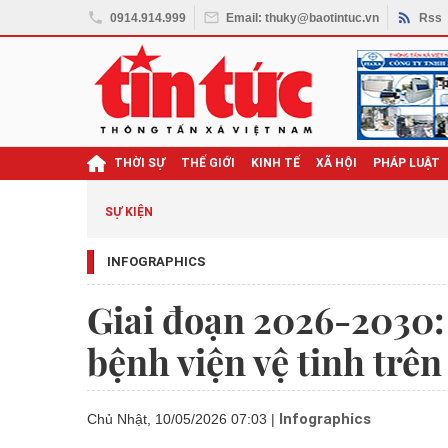
0914.914.999
Email: thuky@baotintuc.vn
Rss
THỜI SỰ
THẾ GIỚI
KINH TẾ
XÃ HỘI
PHÁP LUẬT
SỰ KIỆN
INFOGRAPHICS
Giai đoạn 2026-2030: 
bệnh viện vệ tinh trê
Infographics
Chủ Nhật, 10/05/2026 07:03
|