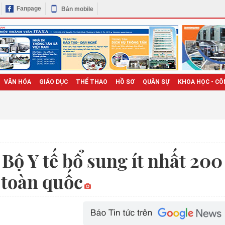
Fanpage
Bản mobile
VĂN HÓA
GIÁO DỤC
THỂ THAO
HỒ SƠ
QUÂN SỰ
KHOA HỌC - CÔ
Bộ Y tế bổ sung ít nhất 200
n toàn quốc