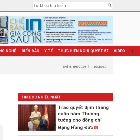
NG NGHỆ
BIỂN ĐẢO
Y TẾ
THỰC HIỆN NGHỊ QUYẾT 57
VIDEO
Thứ 5
, 6/8/2026
| 10:34:42
TIN ĐỌC NHIỀU NHẤT
Trao quyết định thăng
quân hàm Thượng
tướng cho đồng chí
Đặng Hồng Đức