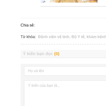
Chia sẻ:
Từ khóa:
Bệnh viện vệ tinh,
Bộ Y tế,
khám bệnh