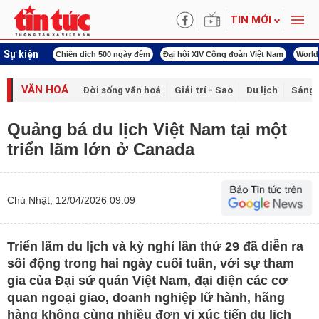
TIN MỚI
Sự kiện
00 ngày đêm
Đại hội XIV Công đoàn Việt Nam
World Cup 2026
Kỳ họp thứ nhấ
VĂN HOÁ
Đời sống văn hoá
Giải trí - Sao
Du lịch
Sáng 
Quảng bá du lịch Việt Nam tại một
triển lãm lớn ở Canada
Chủ Nhật, 12/04/2026 09:09
Triển lãm du lịch và kỳ nghỉ lần thứ 29 đã diễn ra
sôi động trong hai ngày cuối tuần, với sự tham
gia của Đại sứ quán Việt Nam, đại diện các cơ
quan ngoại giao, doanh nghiệp lữ hành, hãng
hàng không cùng nhiều đơn vị xúc tiến du lịch