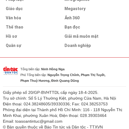
Giáo dục
Megastory
Văn hóa
Ảnh 360
Thể thao
Bạn đọc
Hồ sơ
Giải mã muôn mặt
Quân sự
Doanh nghiệp
Tổng biên tập:
Ninh Hồng Nga
Phó Tổng biên tập:
Nguyễn Trọng Chính, Phạm Thị Tuyết,
Phạm Thuỳ Hương, Đinh Quang Dũng
Giấy phép số 20/GP-BVHTTDL cấp ngày 18-4-2025.
Trụ sở chính: Số 5 Lý Thường Kiệt, phường Cửa Nam, Hà Nội
Điện thoại: 024.38248605/39330336; Fax: 024.38253753
Phòng đại diện tại Thành phố Hồ Chí Minh: 116 - 118 Nguyễn Thị
Minh Khai, phường Xuân Hoà; Điện thoại: 028.39303464
Email: toasoantintuc@gmail.com
© Bản quyền thuộc về Báo Tin tức và Dân tộc - TTXVN