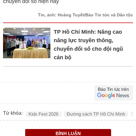
chuyển đổi số hiện nay
Tin, ảnh: Hoàng Tuyết/Báo Tin tức và Dân tộc
TP Hồ Chí Minh: Nâng cao
năng lực truyền thông,
chuyển đổi số cho đội ngũ
cán bộ
Từ khóa:
Kids Fest 2026
Đường sách TP Hồ Chí Minh
k
BÌNH LUẬN