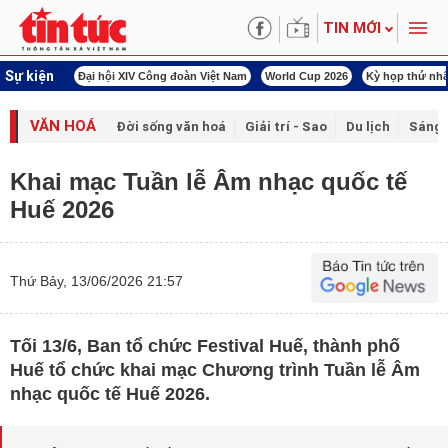
TIN MỚI
Sự kiện
00 ngày đêm
Đại hội XIV Công đoàn Việt Nam
World Cup 2026
Kỳ họp thứ nhấ
VĂN HOÁ
Đời sống văn hoá
Giải trí - Sao
Du lịch
Sáng 
Khai mạc Tuần lễ Âm nhạc quốc tế
Huế 2026
Thứ Bảy, 13/06/2026 21:57
Tối 13/6, Ban tổ chức Festival Huế, thành phố
Huế tổ chức khai mạc Chương trình Tuần lễ Âm
nhạc quốc tế Huế 2026.