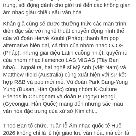
trung, sôi động dành cho giới trẻ đến các không gian
âm nhạc giàu chiều sâu văn hóa.
Khán giả cũng sẽ được thưởng thức các màn trình
diễn đặc sắc với nghệ thuật chuyển động hình thể
của vũ đoàn Hervé Koubi (Pháp); thanh âm pop
alternative hiện đại, cá tính của nhóm nhạc OJOS
(Pháp); những giai điệu Latin cuồng nhiệt, quyến rũ
của nhóm nhạc flamenco LAS MIGAS (Tây Ban
Nha)... Ngoài ra, hai nghệ sĩ Mỹ Anh (Việt Nam) và
Matthew Ifield (Australia) cùng xuất hiện với sự kết
hợp R&B và pop mới mẻ. Vũ đoàn Park Sang-Yong
Yung (Busan, Hàn Quốc) cùng nhóm K-Culture
Friends in Chungnam và đoàn Pungnyu Bongi
(Gyeongju, Hàn Quốc) mang đến những sắc màu
văn hóa đặc trưng của xứ sở Kim chi...
Theo Ban tổ chức, Tuần lễ Âm nhạc quốc tế Huế
2026 không chỉ là lễ hội giao lưu văn hóa, mà còn là