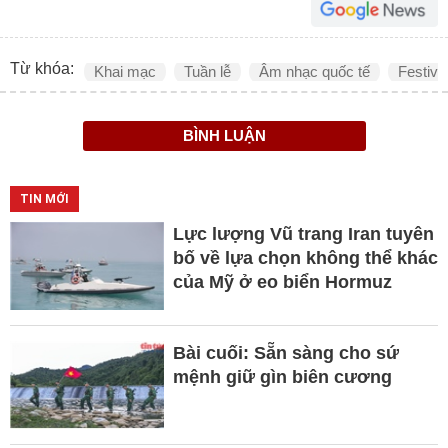
Từ khóa:
Khai mạc
Tuần lễ
Âm nhạc quốc tế
Festiva
BÌNH LUẬN
TIN MỚI
Lực lượng Vũ trang Iran tuyên
bố về lựa chọn không thể khác
của Mỹ ở eo biển Hormuz
Bài cuối: Sẵn sàng cho sứ
mệnh giữ gìn biên cương