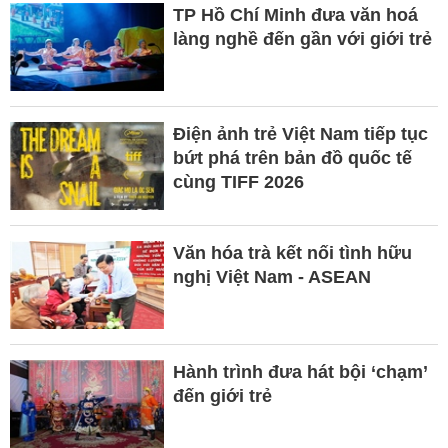
TP Hồ Chí Minh đưa văn hoá
làng nghề đến gần với giới trẻ
Điện ảnh trẻ Việt Nam tiếp tục
bứt phá trên bản đồ quốc tế
cùng TIFF 2026
Văn hóa trà kết nối tình hữu
nghị Việt Nam - ASEAN
Hành trình đưa hát bội ‘chạm’
đến giới trẻ