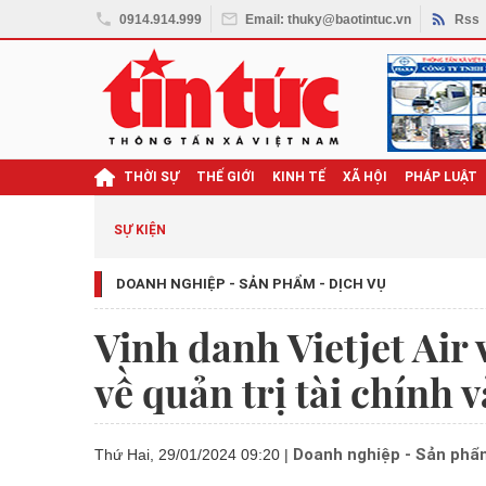
0914.914.999
Email: thuky@baotintuc.vn
Rss
THỜI SỰ
THẾ GIỚI
KINH TẾ
XÃ HỘI
PHÁP LUẬT
SỰ KIỆN
DOANH NGHIỆP - SẢN PHẨM - DỊCH VỤ
Vinh danh Vietjet Air 
về quản trị tài chính
Doanh nghiệp - Sản phẩm
Thứ Hai, 29/01/2024 09:20
|