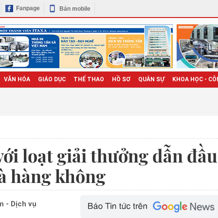
Fanpage
Bản mobile
VĂN HÓA
GIÁO DỤC
THỂ THAO
HỒ SƠ
QUÂN SỰ
KHOA HỌC - CÔ
với loạt giải thưởng dẫn đầu
 và hàng không
 - Dịch vụ