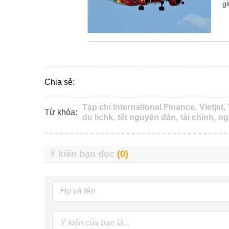
g
Chia sẻ:
Tạp chí International Finance,
Vietjet,
Từ khóa:
du lichk,
tết nguyên đán,
tài chính,
ng