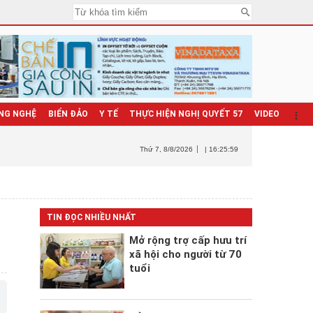
NG NGHỆ
BIỂN ĐẢO
Y TẾ
THỰC HIỆN NGHỊ QUYẾT 57
VIDEO
Thứ 7
, 8/8/2026
| 16:26:01
TIN ĐỌC NHIỀU NHẤT
Mở rộng trợ cấp hưu trí
xã hội cho người từ 70
tuổi