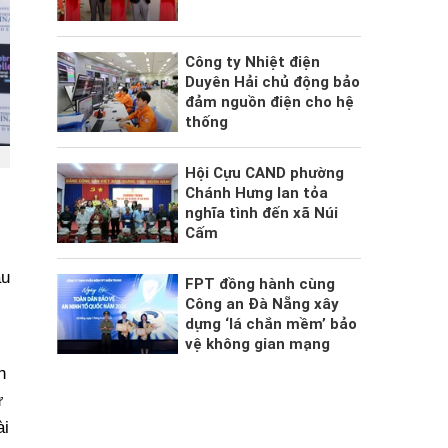
Công ty Nhiệt điện
Duyên Hải chủ động bảo
đảm nguồn điện cho hệ
thống
Hội Cựu CAND phường
Chánh Hưng lan tỏa
nghĩa tình đến xã Núi
Cấm
au
FPT đồng hành cùng
Công an Đà Nẵng xây
dựng ‘lá chắn mềm’ bảo
vệ không gian mạng
n
ự
ài