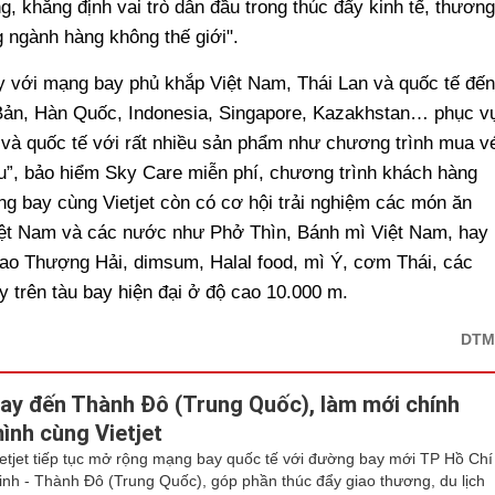
, khẳng định vai trò dẫn đầu trong thúc đẩy kinh tế, thương
ng ngành hàng không thế giới".
bay với mạng bay phủ khắp Việt Nam, Thái Lan và quốc tế đến
 Bản, Hàn Quốc, Indonesia, Singapore, Kazakhstan… phục v
 và quốc tế với rất nhiều sản phẩm như chương trình mua v
u”, bảo hiểm Sky Care miễn phí, chương trình khách hàng
ng bay cùng Vietjet còn có cơ hội trải nghiệm các món ăn
iệt Nam và các nước như Phở Thìn, Bánh mì Việt Nam, hay
bao Thượng Hải, dimsum, Halal food, mì Ý, cơm Thái, các
y trên tàu bay hiện đại ở độ cao 10.000 m.
DTM
ay đến Thành Đô (Trung Quốc), làm mới chính
ình cùng Vietjet
ietjet tiếp tục mở rộng mạng bay quốc tế với đường bay mới TP Hồ Chí
inh - Thành Đô (Trung Quốc), góp phần thúc đẩy giao thương, du lịch