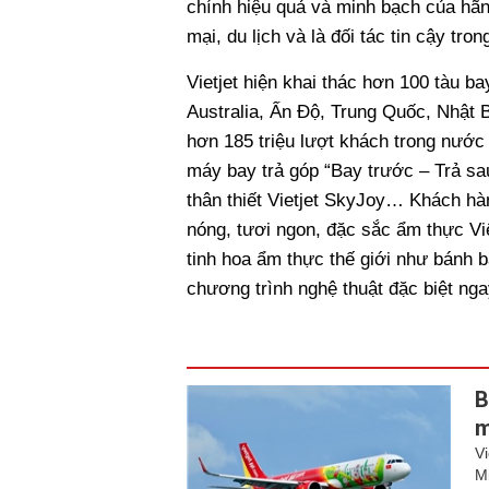
chính hiệu quả và minh bạch của hãng
mại, du lịch và là đối tác tin cậy tro
Vietjet hiện khai thác hơn 100 tàu 
Australia, Ấn Độ, Trung Quốc, Nhật
hơn 185 triệu lượt khách trong nước
máy bay trả góp “Bay trước – Trả sa
thân thiết Vietjet SkyJoy… Khách hà
nóng, tươi ngon, đặc sắc ẩm thực V
tinh hoa ẩm thực thế giới như bánh 
chương trình nghệ thuật đặc biệt nga
B
m
V
M