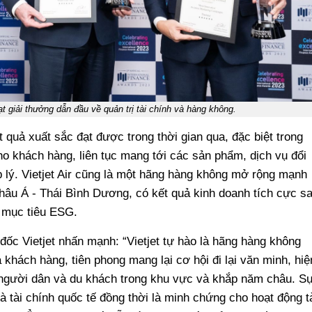
oạt giải thưởng dẫn đầu về quản trị tài chính và hàng không.
 quả xuất sắc đạt được trong thời gian qua, đặc biệt trong
ho khách hàng, liên tục mang tới các sản phẩm, dịch vụ đổi
p lý. Vietjet Air cũng là một hãng hàng không mở rộng mạnh
âu Á - Thái Bình Dương, có kết quả kinh doanh tích cực s
c mục tiêu ESG.
ốc Vietjet nhấn mạnh: “Vietjet tự hào là hãng hàng không
khách hàng, tiên phong mang lại cơ hội đi lại văn minh, hiệ
cho người dân và du khách trong khu vực và khắp năm châu. S
 tài chính quốc tế đồng thời là minh chứng cho hoạt động t