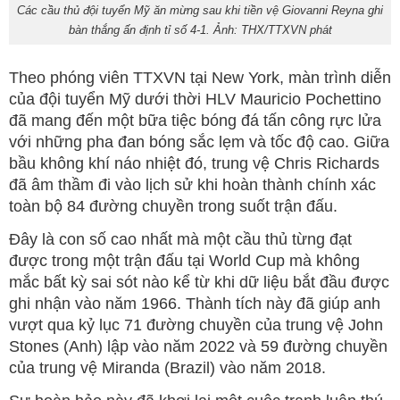
Các cầu thủ đội tuyển Mỹ ăn mừng sau khi tiền vệ Giovanni Reyna ghi
bàn thắng ấn định tỉ số 4-1. Ảnh: THX/TTXVN phát
Theo phóng viên TTXVN tại New York, màn trình diễn
của đội tuyển Mỹ dưới thời HLV Mauricio Pochettino
đã mang đến một bữa tiệc bóng đá tấn công rực lửa
với những pha đan bóng sắc lẹm và tốc độ cao. Giữa
bầu không khí náo nhiệt đó, trung vệ Chris Richards
đã âm thầm đi vào lịch sử khi hoàn thành chính xác
toàn bộ 84 đường chuyền trong suốt trận đấu.
Đây là con số cao nhất mà một cầu thủ từng đạt
được trong một trận đấu tại World Cup mà không
mắc bất kỳ sai sót nào kể từ khi dữ liệu bắt đầu được
ghi nhận vào năm 1966. Thành tích này đã giúp anh
vượt qua kỷ lục 71 đường chuyền của trung vệ John
Stones (Anh) lập vào năm 2022 và 59 đường chuyền
của trung vệ Miranda (Brazil) vào năm 2018.