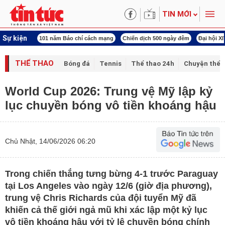
TIN MỚI
Sự kiện
ng tên Bác
101 năm Báo chí cách mạng
Chiến dịch 500 ngày đêm
Đại hội X
THỂ THAO
Bóng đá
Tennis
Thể thao 24h
Chuyện thể 
World Cup 2026: Trung vệ Mỹ lập kỷ
lục chuyền bóng vô tiền khoáng hậu
Chủ Nhật, 14/06/2026 06:20
Trong chiến thắng tưng bừng 4-1 trước Paraguay
tại Los Angeles vào ngày 12/6 (giờ địa phương),
trung vệ Chris Richards của đội tuyển Mỹ đã
khiến cả thế giới ngả mũ khi xác lập một kỷ lục
vô tiền khoáng hậu với tỷ lệ chuyền bóng chính