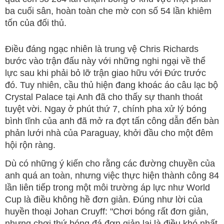
ba cuối sân, hoàn toàn che mờ con số 54 lần khiêm
tốn của đối thủ.
Điều đáng ngạc nhiên là trung vệ Chris Richards
bước vào trận đấu này với những nghi ngại về thể
lực sau khi phải bỏ lỡ trận giao hữu với Đức trước
đó. Tuy nhiên, cầu thủ hiện đang khoác áo câu lạc bộ
Crystal Palace tại Anh đã cho thấy sự thanh thoát
tuyệt vời. Ngay ở phút thứ 7, chính pha xử lý bóng
bình tĩnh của anh đã mở ra đợt tấn công dẫn đến bàn
phản lưới nhà của Paraguay, khởi đầu cho một đêm
hội rộn ràng.
Dù có những ý kiến cho rằng các đường chuyền của
anh quá an toàn, nhưng việc thực hiện thành công 84
lần liên tiếp trong một môi trường áp lực như World
Cup là điều không hề đơn giản. Đúng như lời của
huyền thoại Johan Cruyff: "Chơi bóng rất đơn giản,
nhưng chơi thứ bóng đá đơn giản lại là điều khó nhất