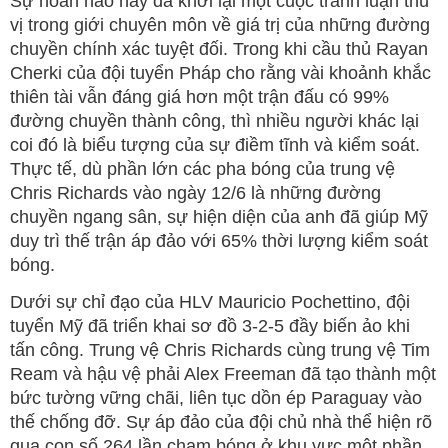
Sự hoàn hảo này đã khơi lại một cuộc tranh luận thú
vị trong giới chuyên môn về giá trị của những đường
chuyền chính xác tuyệt đối. Trong khi cầu thủ Rayan
Cherki của đội tuyển Pháp cho rằng vài khoảnh khắc
thiên tài vẫn đáng giá hơn một trận đấu có 99%
đường chuyền thành công, thì nhiều người khác lại
coi đó là biểu tượng của sự điềm tĩnh và kiểm soát.
Thực tế, dù phần lớn các pha bóng của trung vệ
Chris Richards vào ngày 12/6 là những đường
chuyền ngang sân, sự hiện diện của anh đã giúp Mỹ
duy trì thế trận áp đảo với 65% thời lượng kiểm soát
bóng.
Dưới sự chỉ đạo của HLV Mauricio Pochettino, đội
tuyển Mỹ đã triển khai sơ đồ 3-2-5 đầy biến ảo khi
tấn công. Trung vệ Chris Richards cùng trung vệ Tim
Ream và hậu vệ phải Alex Freeman đã tạo thành một
bức tường vững chãi, liên tục dồn ép Paraguay vào
thế chống đỡ. Sự áp đảo của đội chủ nhà thể hiện rõ
qua con số 264 lần chạm bóng ở khu vực một phần