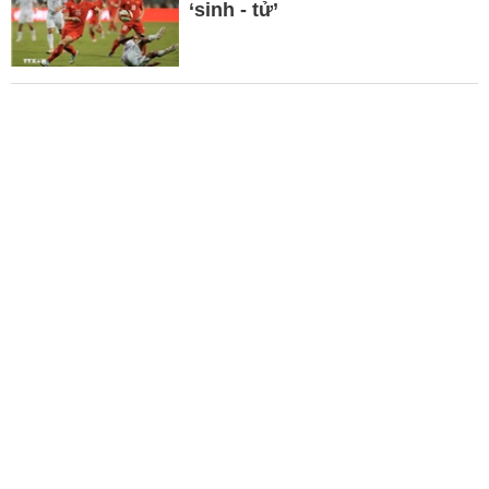
‘sinh - tử’