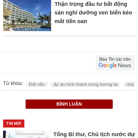
Thận trọng đầu tư bất động
sản nghỉ dưỡng ven biển kẻo
mất tiền oan
Từ khóa:
Đất nền
dự án hình thành trong tương lai
nhà p
BÌNH LUẬN
TIN MỚI
Tổng Bí thư, Chủ tịch nước dự