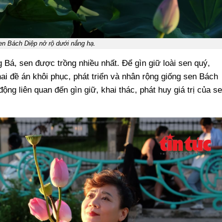
en Bách Diệp nở rộ dưới nắng hạ.
á, sen được trồng nhiều nhất. Để gìn giữ loài sen quý,
ai đề án khôi phục, phát triển và nhân rộng giống sen Bách
ộng liên quan đến gìn giữ, khai thác, phát huy giá trị của s