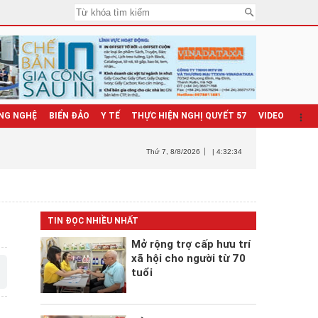
NG NGHỆ
BIỂN ĐẢO
Y TẾ
THỰC HIỆN NGHỊ QUYẾT 57
VIDEO
Thứ 7
, 8/8/2026
| 4:32:36
TIN ĐỌC NHIỀU NHẤT
Mở rộng trợ cấp hưu trí
xã hội cho người từ 70
tuổi