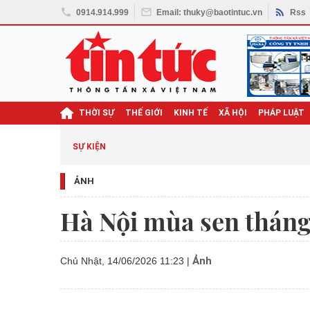
0914.914.999
Email: thuky@baotintuc.vn
Rss
THỜI SỰ
THẾ GIỚI
KINH TẾ
XÃ HỘI
PHÁP LUẬT
SỰ KIỆN
ẢNH
Hà Nội mùa sen tháng
Ảnh
Chủ Nhật, 14/06/2026 11:23
|