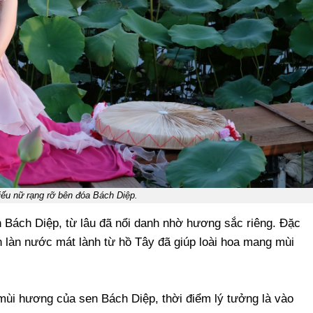
iếu nữ rạng rỡ bên đóa Bách Diệp.
 Bách Diệp, từ lâu đã nổi danh nhờ hương sắc riêng. Đặc
n làn nước mát lành từ hồ Tây đã giúp loài hoa mang mùi
mùi hương của sen Bách Diệp, thời điểm lý tưởng là vào