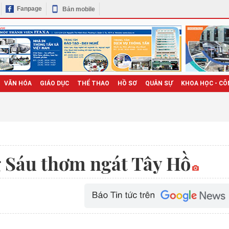
Fanpage
Bản mobile
VĂN HÓA
GIÁO DỤC
THỂ THAO
HỒ SƠ
QUÂN SỰ
KHOA HỌC - CÔ
 Sáu thơm ngát Tây Hồ