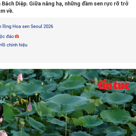
 Bách Diệp. Giữa nắng hạ, những đầm sen rực rỡ trở
ìm về.
èn lồng Hoa sen Seoul 2026
độc đáo
Hồ chính hiệu