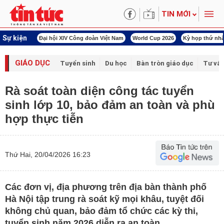
TIN MỚI
Sự kiện
00 ngày đêm
Đại hội XIV Công đoàn Việt Nam
World Cup 2026
Kỳ họp thứ nhấ
GIÁO DỤC
Tuyển sinh
Du học
Bàn tròn giáo dục
Tư vấ
Rà soát toàn diện công tác tuyển
sinh lớp 10, bảo đảm an toàn và phù
hợp thực tiễn
Thứ Hai, 20/04/2026 16:23
Các đơn vị, địa phương trên địa bàn thành phố
Hà Nội tập trung rà soát kỹ mọi khâu, tuyệt đối
không chủ quan, bảo đảm tổ chức các kỳ thi,
tuyển sinh năm 2026 diễn ra an toàn.