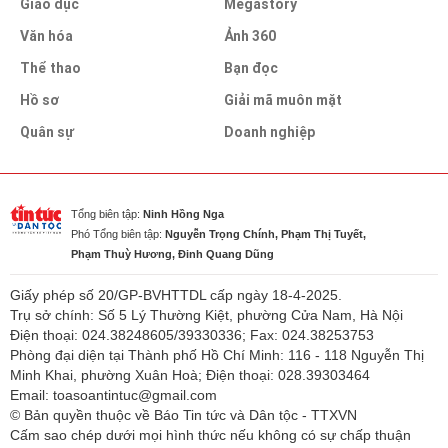
Giáo dục
Megastory
Văn hóa
Ảnh 360
Thể thao
Bạn đọc
Hồ sơ
Giải mã muôn mặt
Quân sự
Doanh nghiệp
Tổng biên tập:
Ninh Hồng Nga
Phó Tổng biên tập:
Nguyễn Trọng Chính, Phạm Thị Tuyết,
Phạm Thuỳ Hương, Đinh Quang Dũng
Giấy phép số 20/GP-BVHTTDL cấp ngày 18-4-2025.
Trụ sở chính: Số 5 Lý Thường Kiệt, phường Cửa Nam, Hà Nội
Điện thoại: 024.38248605/39330336; Fax: 024.38253753
Phòng đại diện tại Thành phố Hồ Chí Minh: 116 - 118 Nguyễn Thị
Minh Khai, phường Xuân Hoà; Điện thoại: 028.39303464
Email: toasoantintuc@gmail.com
© Bản quyền thuộc về Báo Tin tức và Dân tộc - TTXVN
Cấm sao chép dưới mọi hình thức nếu không có sự chấp thuận