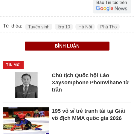
Từ khóa:
Tuyển sinh
lớp 10
Hà Nội
Phú Thọ
BÌNH LUẬN
TIN MỚI
Chủ tịch Quốc hội Lào
Xaysomphone Phomvihane từ
trần
195 võ sĩ trẻ tranh tài tại Giải
vô địch MMA quốc gia 2026