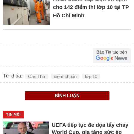
cho 142 điểm thi lớp 10 tại TP
Hồ Chí Minh
Từ khóa:
Cần Thơ
điểm chuẩn
lớp 10
BÌNH LUẬN
TIN MỚI
UEFA tiếp tục đe dọa tẩy chay
World Cup, gia tăng sức ép