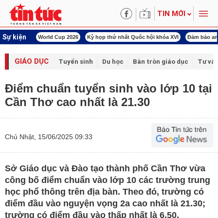
TIN MỚI
Sự kiện
àn Việt Nam
World Cup 2026
Kỳ họp thứ nhất Quốc hội khóa XVI
Đảm bảo an
GIÁO DỤC
Tuyển sinh
Du học
Bàn tròn giáo dục
Tư vấ
Điểm chuẩn tuyển sinh vào lớp 10 tại
Cần Thơ cao nhất là 21.30
Chủ Nhật, 15/06/2025 09:33
Sở Giáo dục và Đào tạo thành phố Cần Thơ vừa
công bố điểm chuẩn vào lớp 10 các trường trung
học phổ thông trên địa bàn. Theo đó, trường có
điểm đầu vào nguyện vọng 2a cao nhất là 21.30;
trường có điểm đầu vào thấp nhất là 6.50.