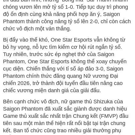
chóng vươn lên mở tỷ số 1-0. Tiếp tục duy trì phong
độ ổn định cùng khả năng phối hợp ăn ý, Saigon
Phantom thành công nâng tỷ số lên 2-0, chỉ còn cách
chức vô địch một ván thắng.
Bị đẩy vào thế khó, One Star Esports vẫn không từ
bỏ hy vọng, nỗ lực tìm kiếm cơ hội rút ngắn tỷ số.
Tuy nhiên, trước sức ép nghẹt thở của Saigon
Phantom, One Star Esports không thể xoay chuyển
cục diện. Chiến thắng với tỉ số áp đảo 3-0, Saigon
Phantom chính thức đăng quang Nữ vương Đại
chiến 2026, trở thành đội tuyển đầu tiên nâng cao
chiếc vương miện danh giá của giải đấu.
Bên cạnh chức vô địch, nữ game thủ Shizuka của
Saigon Phantom đã xuất sắc giành được danh hiệu
Game thủ xuất sắc nhất trận Chung kết (FMVP) đầu
tiên sau một màn thể hiện rất nổi bật tại trận chung
kết. Ban tổ chức cũng trao nhiều giải thưởng phụ