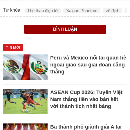
Từ khóa:
Thể thao điện tử
Saigon Phantom
vô địch
N
BÌNH LUẬN
TIN MỚI
Peru và Mexico nối lại quan hệ
ngoại giao sau giai đoạn căng
thẳng
ASEAN Cup 2026: Tuyển Việt
Nam thẳng tiến vào bán kết
với thành tích nhất bảng
Ba thành phố giành giải A tại