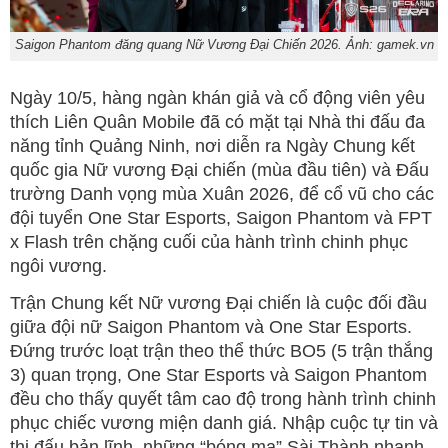
Saigon Phantom đăng quang Nữ Vương Đại Chiến 2026. Ảnh: gamek.vn
Ngày 10/5, hàng ngàn khán giả và cổ động viên yêu
thích Liên Quân Mobile đã có mặt tại Nhà thi đấu đa
năng tỉnh Quảng Ninh, nơi diễn ra Ngày Chung kết
quốc gia Nữ vương Đại chiến (mùa đầu tiên) và Đấu
trường Danh vọng mùa Xuân 2026, để cổ vũ cho các
đội tuyển One Star Esports, Saigon Phantom và FPT
x Flash trên chặng cuối của hành trình chinh phục
ngôi vương.
Trận Chung kết Nữ vương Đại chiến là cuộc đối đầu
giữa đội nữ Saigon Phantom và One Star Esports.
Đứng trước loạt trận theo thể thức BO5 (5 trận thắng
3) quan trọng, One Star Esports và Saigon Phantom
đều cho thấy quyết tâm cao độ trong hành trình chinh
phục chiếc vương miện danh giá. Nhập cuộc tự tin và
thi đấu bản lĩnh, những “bóng ma” Sài Thành nhanh