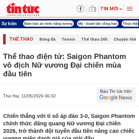
TIN MỚI
Sự kiện
ội khóa XVI
Đảm bảo an ninh năng lượng
Mỹ - Israel tấn công Iran
Thực hiện
THỂ THAO
Bóng đá
Tennis
Thể thao 24h
Chuyện thể 
Thể thao điện tử: Saigon Phantom
vô địch Nữ vương Đại chiến mùa
đầu tiên
Thứ Hai, 11/05/2026 06:02
Chiến thắng với tỉ số áp đảo 3-0, Saigon Phantom
chính thức đăng quang Nữ vương Đại chiến
2026, trở thành đội tuyển đầu tiên nâng cao chiếc
vương miện danh giá của giải đấu.