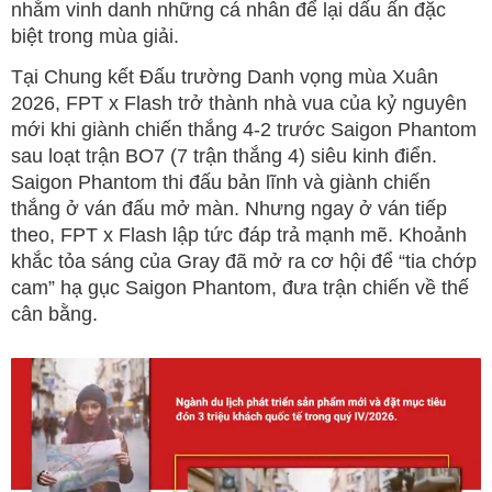
nhằm vinh danh những cá nhân để lại dấu ấn đặc
biệt trong mùa giải.
Tại Chung kết Đấu trường Danh vọng mùa Xuân
2026, FPT x Flash trở thành nhà vua của kỷ nguyên
mới khi giành chiến thắng 4-2 trước Saigon Phantom
sau loạt trận BO7 (7 trận thắng 4) siêu kinh điển.
Saigon Phantom thi đấu bản lĩnh và giành chiến
thắng ở ván đấu mở màn. Nhưng ngay ở ván tiếp
theo, FPT x Flash lập tức đáp trả mạnh mẽ. Khoảnh
khắc tỏa sáng của Gray đã mở ra cơ hội để “tia chớp
cam” hạ gục Saigon Phantom, đưa trận chiến về thế
cân bằng.