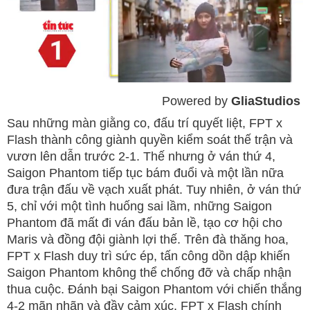
Powered by 
GliaStudios
Mute
Sau những màn giằng co, đấu trí quyết liệt, FPT x
Flash thành công giành quyền kiểm soát thế trận và
vươn lên dẫn trước 2-1. Thế nhưng ở ván thứ 4,
Saigon Phantom tiếp tục bám đuổi và một lần nữa
đưa trận đấu về vạch xuất phát. Tuy nhiên, ở ván thứ
5, chỉ với một tình huống sai lầm, những Saigon
Phantom đã mất đi ván đấu bản lề, tạo cơ hội cho
Maris và đồng đội giành lợi thế. Trên đà thăng hoa,
FPT x Flash duy trì sức ép, tấn công dồn dập khiến
Saigon Phantom không thể chống đỡ và chấp nhận
thua cuộc. Đánh bại Saigon Phantom với chiến thắng
4-2 mãn nhãn và đầy cảm xúc, FPT x Flash chính