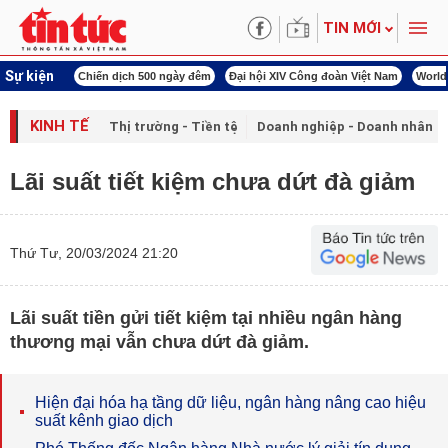
TIN MỚI
Sự kiện
00 ngày đêm
Đại hội XIV Công đoàn Việt Nam
World Cup 2026
Kỳ họp thứ nhấ
KINH TẾ
Thị trường - Tiền tệ
Doanh nghiệp - Doanh nhân
Lãi suất tiết kiệm chưa dứt đà giảm
Thứ Tư, 20/03/2024 21:20
Lãi suất tiền gửi tiết kiệm tại nhiều ngân hàng
thương mại vẫn chưa dứt đà giảm.
Hiện đại hóa hạ tầng dữ liệu, ngân hàng nâng cao hiệu
suất kênh giao dịch