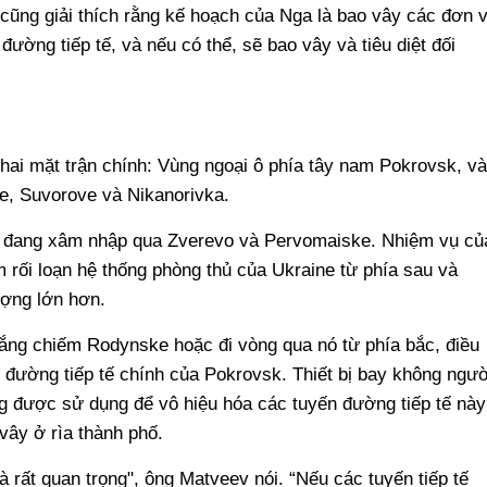
ũng giải thích rằng kế hoạch của Nga là bao vây các đơn v
đường tiếp tế, và nếu có thể, sẽ bao vây và tiêu diệt đối
n hai mặt trận chính: Vùng ngoại ô phía tây nam Pokrovsk, và
, Suvorove và Nikanorivka.
 đang xâm nhập qua Zverevo và Pervomaiske. Nhiệm vụ củ
 rối loạn hệ thống phòng thủ của Ukraine từ phía sau và
ượng lớn hơn.
ắng chiếm Rodynske hoặc đi vòng qua nó từ phía bắc, điều
 đường tiếp tế chính của Pokrovsk. Thiết bị bay không ngườ
ng được sử dụng để vô hiệu hóa các tuyến đường tiếp tế này
vây ở rìa thành phố.
à rất quan trọng", ông Matveev nói. “Nếu các tuyến tiếp tế