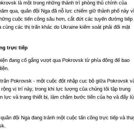
rovsk là một trong những thành trì phòng thủ chính của
năm qua, quân đội Nga đã nỗ lực chiếm giữ thành phố này v
ững cuộc tiến công sâu hơn, cắt đứt các tuyến đường tiếp
a cùng các thị trấn khác do Ukraine kiểm soát phải đối mặt
ng trực tiếp
hiện đang cố gắng vượt qua Pokrovsk từ phía đông để bao
iện.
trận Pokrovsk - một cuộc đột nhập cục bộ giữa Pokrovsk v
ộng vị trí này, trong khi lực lượng của chúng tôi tập trung
ân lực và trang thiết bị, làm chậm bước tiến của họ và đẩy lù
quân đội Nga đang tránh một cuộc tấn công trực tiếp và tha
sk.