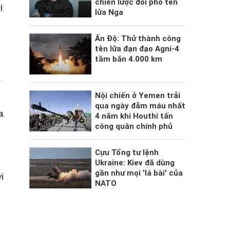
chiến lược đối phó tên
ị
lửa Nga
Ấn Độ: Thử thành công
tên lửa đạn đạo Agni-4
tầm bắn 4.000 km
Nội chiến ở Yemen trải
qua ngày đẫm máu nhất
a
4 năm khi Houthi tấn
công quân chính phủ
Cựu Tổng tư lệnh
Ukraine: Kiev đã dùng
gần như mọi 'lá bài' của
i
NATO