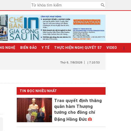
NG NGHỆ
BIỂN ĐẢO
Y TẾ
THỰC HIỆN NGHỊ QUYẾT 57
VIDEO
Thứ 6
, 7/8/2026
| 7:10:55
TIN ĐỌC NHIỀU NHẤT
Trao quyết định thăng
quân hàm Thượng
tướng cho đồng chí
Đặng Hồng Đức