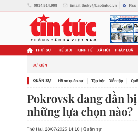
0914.914.999
Email: thuky@baotintuc.vn
Rss
THỜI SỰ
THẾ GIỚI
KINH TẾ
XÃ HỘI
PHÁP LUẬT
SỰ KIỆN
QUÂN SỰ
Hồ sơ quân sự
Tập trận - Diễn tập
Quố
Pokrovsk đang dần bị
những lựa chọn nào?
Quân sự
Thứ Hai, 28/07/2025 14:10
|