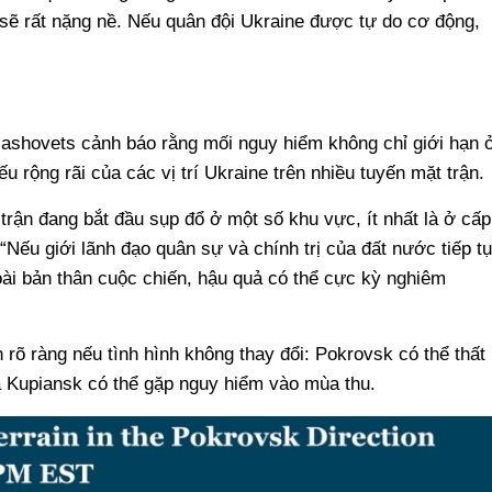
 sẽ rất nặng nề. Nếu quân đội Ukraine được tự do cơ động,
ashovets cảnh báo rằng mối nguy hiểm không chỉ giới hạn 
rộng rãi của các vị trí Ukraine trên nhiều tuyến mặt trận.
t trận đang bắt đầu sụp đổ ở một số khu vực, ít nhất là ở cấp
“Nếu giới lãnh đạo quân sự và chính trị của đất nước tiếp t
oài bản thân cuộc chiến, hậu quả có thể cực kỳ nghiêm
rõ ràng nếu tình hình không thay đổi: Pokrovsk có thể thất
à Kupiansk có thể gặp nguy hiểm vào mùa thu.