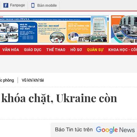
Fanpage
Bản mobile
VĂN HÓA
GIÁO DỤC
THỂ THAO
HỒ SƠ
QUÂN SỰ
KHOA HỌC - CÔ
c phòng
Vũ khí khí tài
 khóa chặt, Ukraine còn