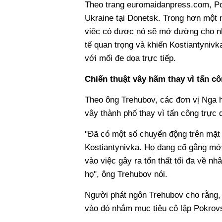
Theo trang euromaidanpress.com, Pok
Ukraine tại Donetsk. Trong hơn một 
việc có được nó sẽ mở đường cho nh
tế quan trọng và khiến Kostiantynivk
với mối đe dọa trực tiếp.
Chiến thuật vây hãm thay vì tấn cô
Theo ông Trehubov, các đơn vị Nga 
vây thành phố thay vì tấn công trực d
"Đã có một số chuyển động trên mặt 
Kostiantynivka. Họ đang cố gắng mở r
vào việc gây ra tổn thất tối đa về nh
họ", ông Trehubov nói.
Người phát ngôn Trehubov cho rằng, 
vào đó nhắm mục tiêu cô lập Pokrov