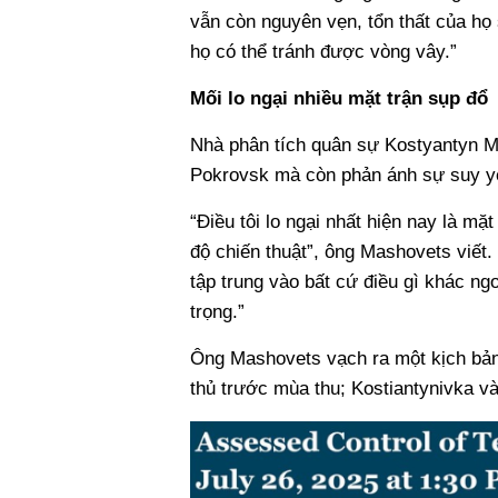
vẫn còn nguyên vẹn, tổn thất của họ
họ có thể tránh được vòng vây.”
Mối lo ngại nhiều mặt trận sụp đổ
Nhà phân tích quân sự Kostyantyn M
Pokrovsk mà còn phản ánh sự suy yếu 
“Điều tôi lo ngại nhất hiện nay là mặ
độ chiến thuật”, ông Mashovets viết. 
tập trung vào bất cứ điều gì khác ng
trọng.”
Ông Mashovets vạch ra một kịch bản 
thủ trước mùa thu; Kostiantynivka v