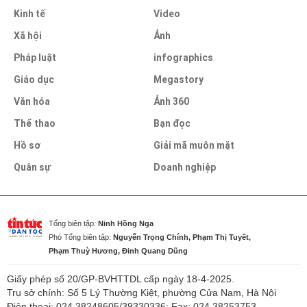
Kinh tế
Video
Xã hội
Ảnh
Pháp luật
infographics
Giáo dục
Megastory
Văn hóa
Ảnh 360
Thể thao
Bạn đọc
Hồ sơ
Giải mã muôn mặt
Quân sự
Doanh nghiệp
Tổng biên tập:
Ninh Hồng Nga
Phó Tổng biên tập:
Nguyễn Trọng Chính, Phạm Thị Tuyết,
Phạm Thuỳ Hương, Đinh Quang Dũng
Giấy phép số 20/GP-BVHTTDL cấp ngày 18-4-2025.
Trụ sở chính: Số 5 Lý Thường Kiệt, phường Cửa Nam, Hà Nội
Điện thoại: 024.38248605/39330336; Fax: 024.38253753