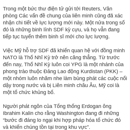
Trong một bức thư điện tử gửi tới Reuters, Văn
phòng Các vấn đề chung của liên minh cũng đã xác
nhận chi tiết về lực lượng mới này. Một nửa trong số
đó là những binh lính SDF kỳ cựu, và họ vẫn đang
tiếp tục tuyển thêm binh sĩ mới cho lực lượng.
Việc Mỹ hỗ trợ SDF đã khiến quan hệ với đồng minh
NATO là Thổ Nhĩ Kỳ trở nên căng thẳng. Từ trước
đến nay, Thổ Nhĩ Kỳ luôn coi YPG là một nhánh của
phong trào thuộc Đảng Lao động Kurdistan (PKK) –
một nhóm luôn nhăm nhe làm bùng phát các cuộc nổi
dậy trong nước và bị Liên minh châu Âu, Mỹ coi là
một tổ chức khủng bố.
Người phát ngôn của Tổng thống Erdogan ông
Ibrahim Kalin cho rằng Washington đang đi những
“bước đi đáng lo ngại khi hợp pháp hóa tổ chức đó
và khiến chúng tồn tại trong khu vực”.