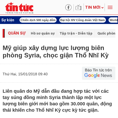
TIN MỚI
Sự kiện
í cách mạng
Chiến dịch 500 ngày đêm
Đại hội XIV Công đoàn Việt Nam
World
QUÂN SỰ
Hồ sơ quân sự
Tập trận - Diễn tập
Quốc phòng
Mỹ giúp xây dựng lực lượng biên
phòng Syria, chọc giận Thổ Nhĩ Kỳ
Thứ Hai, 15/01/2018 09:40
Liên quân do Mỹ dẫn đầu đang hợp tác với các
tay súng đồng minh Syria thành lập một lực
lượng biên giới mới bao gồm 30.000 quân, động
thái khiến cho Thổ Nhĩ Kỳ cực kỳ tức giận.