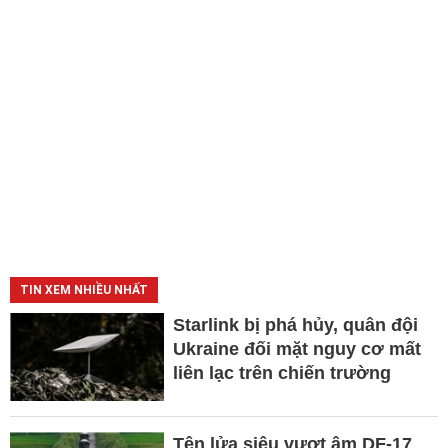
TIN XEM NHIỀU NHẤT
Starlink bị phá hủy, quân đội
Ukraine đối mặt nguy cơ mất
liên lạc trên chiến trường
Tên lửa siêu vượt âm DF-17