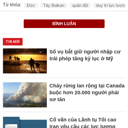
Từ khóa:
Đức
Tây Balkan
quân đội
duy trì lực lượng
BÌNH LUẬN
TIN MỚI
Số vụ bắt giữ người nhập cư
trái phép tăng kỷ lục ở Mỹ
Cháy rừng lan rộng tại Canada
buộc hơn 20.000 người phải
sơ tán
Cố vấn của Lãnh tụ Tối cao
Iran yêu cầu các lực lượng