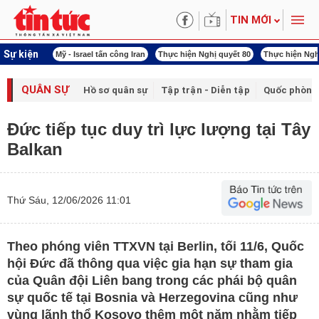
TIN MỚI
Sự kiện
ấn công Iran
Thực hiện Nghị quyết 80
Thực hiện Nghị quyết 79
Xuân Bính Ng
QUÂN SỰ
Hồ sơ quân sự
Tập trận - Diễn tập
Quốc phòng
Đức tiếp tục duy trì lực lượng tại Tây
Balkan
Thứ Sáu, 12/06/2026 11:01
Theo phóng viên TTXVN tại Berlin, tối 11/6, Quốc
hội Đức đã thông qua việc gia hạn sự tham gia
của Quân đội Liên bang trong các phái bộ quân
sự quốc tế tại Bosnia và Herzegovina cũng như
vùng lãnh thổ Kosovo thêm một năm nhằm tiếp