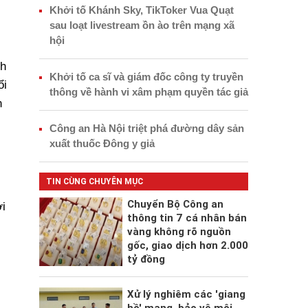
Khởi tố Khánh Sky, TikToker Vua Quạt
sau loạt livestream ồn ào trên mạng xã
hội
nh
Khởi tố ca sĩ và giám đốc công ty truyền
ổi
thông về hành vi xâm phạm quyền tác giả
n
Công an Hà Nội triệt phá đường dây sản
xuất thuốc Đông y giả
TIN CÙNG CHUYÊN MỤC
Chuyển Bộ Công an
i
thông tin 7 cá nhân bán
vàng không rõ nguồn
gốc, giao dịch hơn 2.000
tỷ đồng
Xử lý nghiêm các 'giang