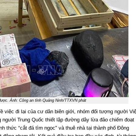
 được. Ảnh: Công an tỉnh Quảng Ninh/TTXVN phát
việc đi lại của cư dân biên giới, nhóm đối tượng người Việ
 người Trung Quốc thiết lập đường dây lừa đảo chiếm đoạt
nh thức “cắt đá tìm ngọc” và thuê nhà tại thành phố Đông