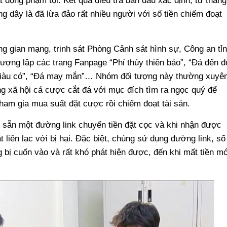
động phạm tội. Kết quả điều tra ban đầu xác định, từ tháng
ng dây là đã lừa đảo rất nhiều người với số tiền chiếm đoạt
ng gian mạng, trinh sát Phòng Cảnh sát hình sự, Công an tỉ
ượng lập các trang Fanpage “Phỉ thúy thiên bảo”, “Đá đến đ
 giàu có”, “Đá may mắn”… Nhóm đối tượng này thường xuyê
ng xã hội cá cược cắt đá với mục đích tìm ra ngọc quý để
ham gia mua suất đặt cược rồi chiếm đoạt tài sản.
ó sẵn một đường link chuyển tiền đặt cọc và khi nhận được
t liên lạc với bị hại. Đặc biệt, chúng sử dụng đường link, số
g bị cuốn vào và rất khó phát hiện được, đến khi mất tiền mớ