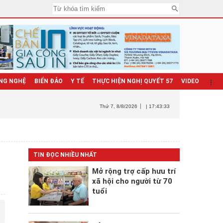
NG NGHỆ
BIỂN ĐẢO
Y TẾ
THỰC HIỆN NGHỊ QUYẾT 57
VIDEO
Thứ 7
, 8/8/2026
| 17:43:35
TIN ĐỌC NHIỀU NHẤT
Mở rộng trợ cấp hưu trí
xã hội cho người từ 70
tuổi