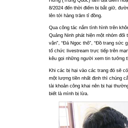
Hưng (Trung Quốc) làm địa điểm hoạt 
8/2024 đến thời điểm bị bắt giữ, đườ
lên tới hàng trăm tỉ đồng.
Qua công tác nắm tình hình trên khô
Quảng Ninh phát hiện một nhóm đối t
vận”, “Đá Ngọc thô”, “Đồ trang sức
tổ chức livestream trực tiếp trên mạ
kêu gọi những người xem tin tưởng t
Khi các bị hại vào các trang đó sẽ c
một lượng tiền nhất định thì chúng cắ
tài khoản công khai nên bị hại thườn
biết là mình bị lừa.