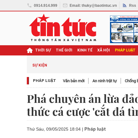
0914.914.999
Email: thuky@baotintuc.vn
Rss
THỜI SỰ
THẾ GIỚI
KINH TẾ
XÃ HỘI
PHÁP LUẬT
SỰ KIỆN
PHÁP LUẬT
Văn bản mới
An ninh trật tự
Chống b
Phá chuyên án lừa đả
thức cá cược 'cắt đá t
Pháp luật
Thứ Sáu, 09/05/2025 18:04
|