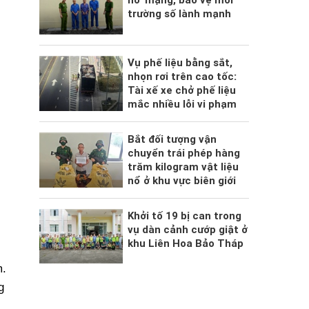
hồ' mạng, bảo vệ môi
trường số lành mạnh
Vụ phế liệu bằng sắt,
nhọn rơi trên cao tốc:
Tài xế xe chở phế liệu
mắc nhiều lỗi vi phạm
Bắt đối tượng vận
chuyển trái phép hàng
trăm kilogram vật liệu
nổ ở khu vực biên giới
Khởi tố 19 bị can trong
vụ dàn cảnh cướp giật ở
khu Liên Hoa Bảo Tháp
m.
g