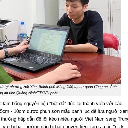
rú tại phường Hải Yên, thành phố Móng Cái) tại cơ quan Công an. Ảnh:
g an tỉnh Quảng Ninh/TTXVN phát
 làm bằng nguyên liệu “bột đá” đúc lại thành viên với các
 5cm - 10cm được phun sơn mầu xanh lục để lừa người xe
 thưởng hấp dẫn để lôi kéo nhiều người Việt Nam sang Trun
c với bị hại, hướng dẫn bị hại chuyển tiền; tạo ra các “nick