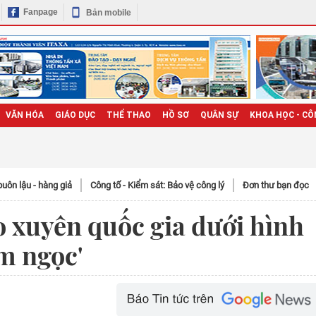
Fanpage
Bản mobile
VĂN HÓA
GIÁO DỤC
THỂ THAO
HỒ SƠ
QUÂN SỰ
KHOA HỌC - CÔ
uôn lậu - hàng giả
Công tố - Kiểm sát: Bảo vệ công lý
Đơn thư bạn đọc
o xuyên quốc gia dưới hình
ìm ngọc'