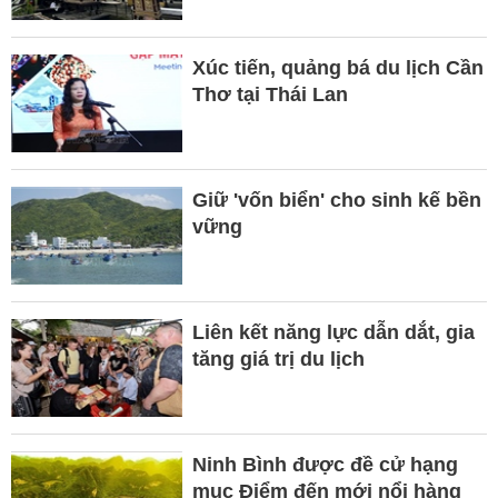
Xúc tiến, quảng bá du lịch Cần
Thơ tại Thái Lan
Giữ 'vốn biển' cho sinh kế bền
vững
Liên kết năng lực dẫn dắt, gia
tăng giá trị du lịch
Ninh Bình được đề cử hạng
mục Điểm đến mới nổi hàng