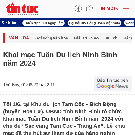
TIN MỚI
Sự kiện
00 ngày đêm
Đại hội XIV Công đoàn Việt Nam
World Cup 2026
Kỳ họp thứ nhấ
VĂN HOÁ
Đời sống văn hoá
Giải trí - Sao
Du lịch
Sáng 
Khai mạc Tuần Du lịch Ninh Bình
năm 2024
Thứ Bảy, 01/06/2024 22:11
Tối 1/6, tại Khu du lịch Tam Cốc - Bích Động
(huyện Hoa Lư), UBND tỉnh Ninh Bình tổ chức
khai mạc Tuần Du lịch Ninh Bình năm 2024 với
chủ đề “Sắc vàng Tam Cốc - Tràng An”. Lễ khai
mạc đã thu hút sự tham dự của hàng nghìn