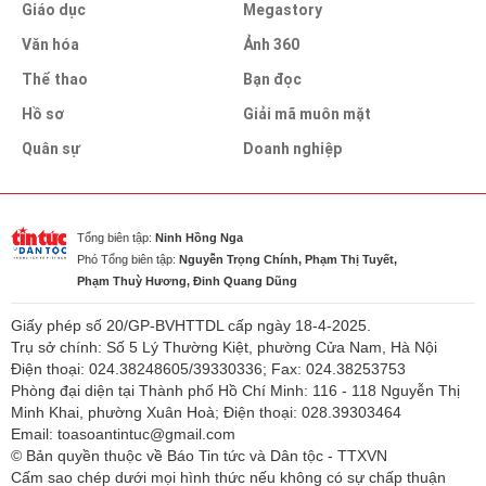
Giáo dục
Megastory
Văn hóa
Ảnh 360
Thể thao
Bạn đọc
Hồ sơ
Giải mã muôn mặt
Quân sự
Doanh nghiệp
Tổng biên tập:
Ninh Hồng Nga
Phó Tổng biên tập:
Nguyễn Trọng Chính, Phạm Thị Tuyết,
Phạm Thuỳ Hương, Đinh Quang Dũng
Giấy phép số 20/GP-BVHTTDL cấp ngày 18-4-2025.
Trụ sở chính: Số 5 Lý Thường Kiệt, phường Cửa Nam, Hà Nội
Điện thoại: 024.38248605/39330336; Fax: 024.38253753
Phòng đại diện tại Thành phố Hồ Chí Minh: 116 - 118 Nguyễn Thị
Minh Khai, phường Xuân Hoà; Điện thoại: 028.39303464
Email: toasoantintuc@gmail.com
© Bản quyền thuộc về Báo Tin tức và Dân tộc - TTXVN
Cấm sao chép dưới mọi hình thức nếu không có sự chấp thuận