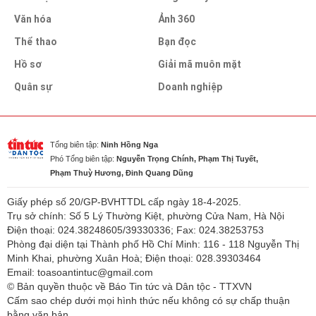
Văn hóa
Ảnh 360
Thể thao
Bạn đọc
Hồ sơ
Giải mã muôn mặt
Quân sự
Doanh nghiệp
Tổng biên tập:
Ninh Hồng Nga
Phó Tổng biên tập:
Nguyễn Trọng Chính, Phạm Thị Tuyết,
Phạm Thuỳ Hương, Đinh Quang Dũng
Giấy phép số 20/GP-BVHTTDL cấp ngày 18-4-2025.
Trụ sở chính: Số 5 Lý Thường Kiệt, phường Cửa Nam, Hà Nội
Điện thoại: 024.38248605/39330336; Fax: 024.38253753
Phòng đại diện tại Thành phố Hồ Chí Minh: 116 - 118 Nguyễn Thị
Minh Khai, phường Xuân Hoà; Điện thoại: 028.39303464
Email: toasoantintuc@gmail.com
© Bản quyền thuộc về Báo Tin tức và Dân tộc - TTXVN
Cấm sao chép dưới mọi hình thức nếu không có sự chấp thuận
bằng văn bản.