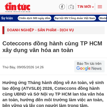
TIN MỚI
Sự kiện
00 ngày đêm
Đại hội XIV Công đoàn Việt Nam
World Cup 2026
Kỳ họp thứ nhấ
DOANH NGHIỆP - SẢN PHẨM - DỊCH VỤ
Coteccons đồng hành cùng TP HCM
xây dụng văn hóa an toàn
Thứ Bảy, 09/05/2026 14:26
Hưởng ứng Tháng hành động về An toàn, vệ sinh
lao động (ATVSLĐ) 2026, Coteccons đồng hành
cùng UBND và Sở Nội vụ TP HCM lan tỏa văn hóa
an toàn, hướng đến môi trường làm việc an toàn,
bền vững và lấy con người làm trọng tâm.