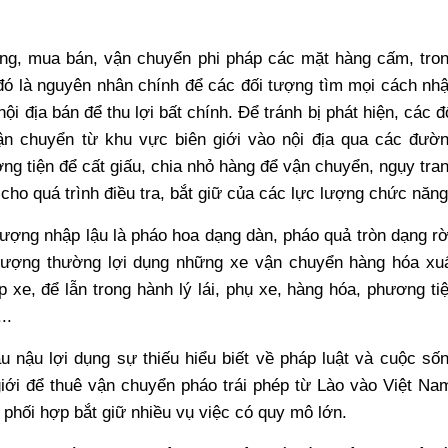
ng, mua bán, vận chuyển phi pháp các mặt hàng cấm, tro
 đó là nguyên nhân chính để các đối tượng tìm mọi cách nh
i địa bán để thu lợi bất chính. Để tránh bị phát hiện, các đ
n chuyển từ khu vực biên giới vào nội địa qua các đườ
ng tiện để cất giấu, chia nhỏ hàng để vận chuyển, ngụy tra
ho quá trình điều tra, bắt giữ của các lực lượng chức năng
ượng nhập lậu là pháo hoa dạng dàn, pháo quả tròn dạng rờ
 tượng thường lợi dụng những xe vận chuyển hàng hóa xu
 xe, để lẫn trong hành lý lái, phụ xe, hàng hóa, phương ti
..
 nậu lợi dụng sự thiếu hiểu biết về pháp luật và cuộc số
iới để thuê vận chuyển pháo trái phép từ Lào vào Việt Na
 phối hợp bắt giữ nhiều vụ việc có quy mô lớn.