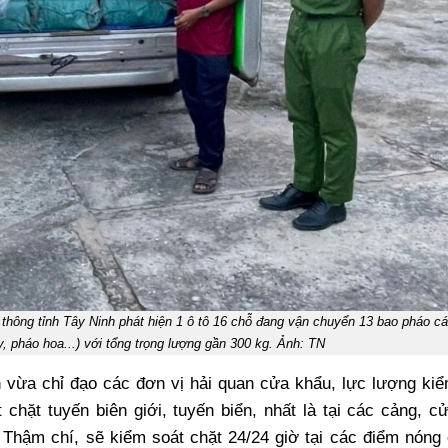
o thông tỉnh Tây Ninh phát hiện 1 ô tô 16 chỗ đang vận chuyển 13 bao pháo c
y, pháo hoa...) với tổng trọng lượng gần 300 kg. Ảnh: TN
n vừa chỉ đạo các đơn vị hải quan cửa khẩu, lực lượng ki
chặt tuyến biên giới, tuyến biển, nhất là tại các cảng, c
Thậm chí, sẽ kiểm soát chặt 24/24 giờ tại các điểm nóng