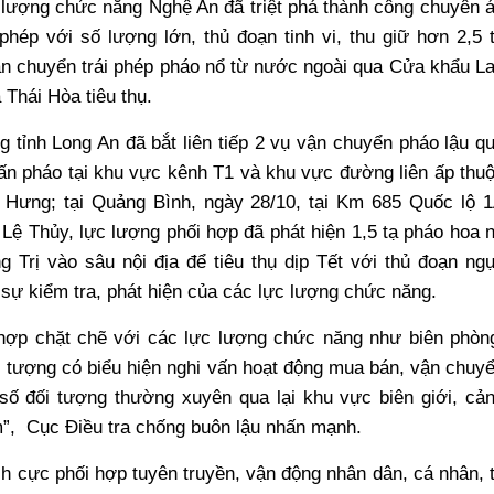
c lượng chức năng Nghệ An đã triệt phá thành công chuyên 
hép với số lượng lớn, thủ đoạn tinh vi, thu giữ hơn 2,5 
n chuyển trái phép pháo nổ từ nước ngoài qua Cửa khẩu L
 Thái Hòa tiêu thụ.
 tỉnh Long An đã bắt liên tiếp 2 vụ vận chuyển pháo lậu q
 tấn pháo tại khu vực kênh T1 và khu vực đường liên ấp thu
 Hưng; tại Quảng Bình, ngày 28/10, tại Km 685 Quốc lộ 
Lệ Thủy, lực lượng phối hợp đã phát hiện 1,5 tạ pháo hoa 
 Trị vào sâu nội địa để tiêu thụ dịp Tết với thủ đoạn ng
h sự kiểm tra, phát hiện của các lực lượng chức năng.
 hợp chặt chẽ với các lực lượng chức năng như biên phòn
 tượng có biểu hiện nghi vấn hoạt động mua bán, vận chuy
 số đối tượng thường xuyên qua lại khu vực biên giới, cả
ểm”, Cục Điều tra chống buôn lậu nhấn mạnh.
ch cực phối hợp tuyên truyền, vận động nhân dân, cá nhân, 