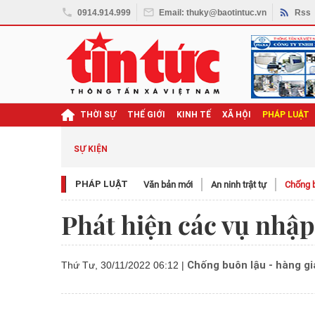
0914.914.999
Email: thuky@baotintuc.vn
Rss
THỜI SỰ
THẾ GIỚI
KINH TẾ
XÃ HỘI
PHÁP LUẬT
SỰ KIỆN
PHÁP LUẬT
Văn bản mới
An ninh trật tự
Chống b
Phát hiện các vụ nhập
Chống buôn lậu - hàng gi
Thứ Tư, 30/11/2022 06:12
|