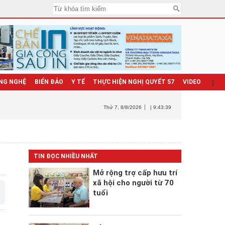
NG NGHỆ
BIỂN ĐẢO
Y TẾ
THỰC HIỆN NGHỊ QUYẾT 57
VIDEO
Thứ 7
, 8/8/2026
| 9:43:40
TIN ĐỌC NHIỀU NHẤT
Mở rộng trợ cấp hưu trí
xã hội cho người từ 70
tuổi