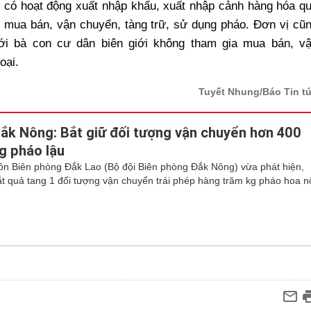
 có hoạt động xuất nhập khẩu, xuất nhập cảnh hàng hóa q
m mua bán, vận chuyển, tàng trữ, sử dụng pháo. Đơn vị cũ
tới bà con cư dân biên giới không tham gia mua bán, v
oại.
Tuyết Nhung/Báo Tin t
ắk Nông: Bắt giữ đối tượng vận chuyển hơn 400
g pháo lậu
ồn Biên phòng Đắk Lao (Bộ đội Biên phòng Đắk Nông) vừa phát hiện,
ắt quả tang 1 đối tượng vận chuyển trái phép hàng trăm kg pháo hoa n