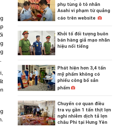
phụ tùng ô tô nhãn
Asahi vi phạm từ quảng
cáo trên website
ng
ập
Khởi tố đối tượng buôn
ối
bán hàng giả mạo nhãn
ng
hiệu nổi tiếng
ng
.
Phát hiện hơn 3,4 tấn
i,
mỹ phẩm không có
phiếu công bố sản
ất
phẩm
ện
Chuyển cơ quan điều
tra vụ gần 1 tấn thịt lợn
ng
nghi nhiễm dịch tả lợn
m.
châu Phi tại Hưng Yên