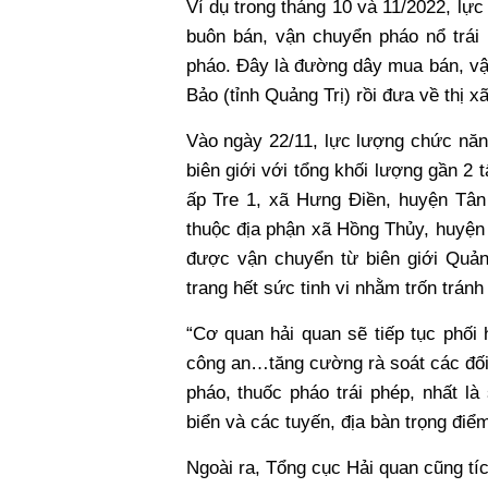
Ví dụ trong tháng 10 và 11/2022, lự
buôn bán, vận chuyển pháo nổ trái p
pháo. Đây là đường dây mua bán, vậ
Bảo (tỉnh Quảng Trị) rồi đưa về thị xã
Vào ngày 22/11, lực lượng chức năng
biên giới với tổng khối lượng gần 2
ấp Tre 1, xã Hưng Điền, huyện Tân
thuộc địa phận xã Hồng Thủy, huyện 
được vận chuyển từ biên giới Quảng
trang hết sức tinh vi nhằm trốn trán
“Cơ quan hải quan sẽ tiếp tục phối
công an…tăng cường rà soát các đối
pháo, thuốc pháo trái phép, nhất là
biển và các tuyến, địa bàn trọng đi
Ngoài ra, Tổng cục Hải quan cũng tí