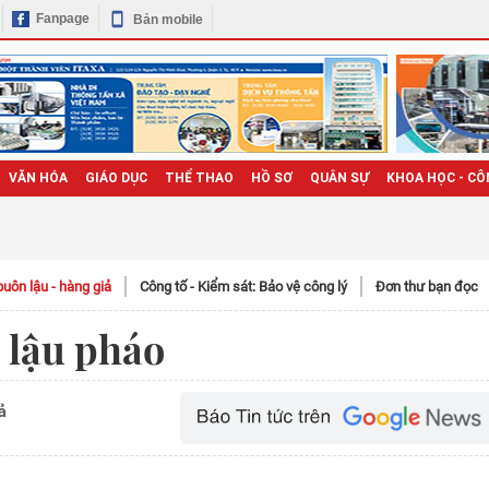
Fanpage
Bản mobile
VĂN HÓA
GIÁO DỤC
THỂ THAO
HỒ SƠ
QUÂN SỰ
KHOA HỌC - CÔ
uôn lậu - hàng giả
Công tố - Kiểm sát: Bảo vệ công lý
Đơn thư bạn đọc
 lậu pháo
ả