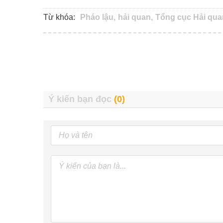
Từ khóa:
Pháo lậu,
hải quan,
Tổng cục Hải qua