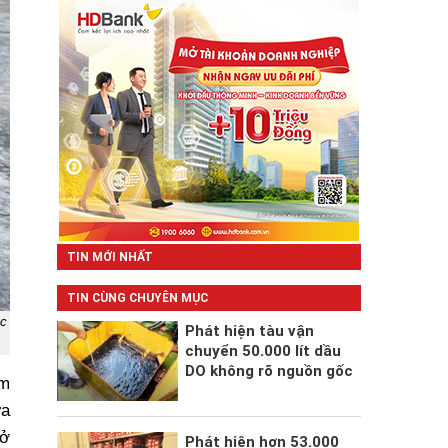
TIN MỚI NHẤT
TIN CÙNG CHUYÊN MỤC
ác
Phát hiện tàu vận
chuyển 50.000 lít dầu
DO không rõ nguồn gốc
ểm
ửa
 ở
Phát hiện hơn 53.000