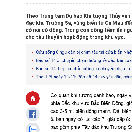
Theo Trung tâm Dự báo Khí tượng Thủy văn
đặc khu Trường Sa, vùng biển từ Cà Mau đến 
có nơi có dông. Trong cơn dông tiềm ẩn nguy
cho tàu thuyền hoạt động trong khu vực.
Cứu sống 8 ngư dân bị chìm tàu tại cửa biển Nhậ
Bão số 14 di chuyển chậm hướng về đảo Đài Loan
Bão số 14, tiếp tục đổi hướng, di chuyển chậm tr
Thời tiết ngày 12/11: Bão số 14 suy yếu dần, cản
Cơ quan khí tượng cảnh báo, ngày và
phía Bắc khu vực Bắc Biển Đông, gió
cao 3-5 m, biển động mạnh. Dải biể
6, ban ngày có lúc cấp 7, giật cấp 
bao gồm phía Tây đặc khu Trường Sa,