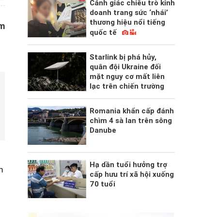
Cảnh giác chiêu trò kinh
doanh trang sức ‘nhái’
thương hiệu nổi tiếng
ồm
quốc tế
Starlink bị phá hủy,
quân đội Ukraine đối
mặt nguy cơ mất liên
lạc trên chiến trường
Romania khẩn cấp đánh
chìm 4 sà lan trên sông
Danube
Hạ dần tuổi hưởng trợ
n
cấp hưu trí xã hội xuống
70 tuổi