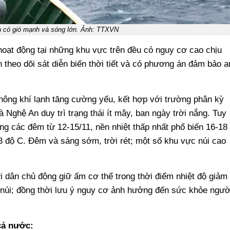
n có gió mạnh và sóng lớn. Ảnh: TTXVN
hoạt động tại những khu vực trên đều có nguy cơ cao chịu
 theo dõi sát diễn biến thời tiết và có phương án đảm bảo a
không khí lạnh tăng cường yếu, kết hợp với trường phân kỳ
 Nghệ An duy trì trạng thái ít mây, ban ngày trời nắng. Tuy
ng các đêm từ 12-15/11, nền nhiệt thấp nhất phổ biến 16-18
3 độ C. Đêm và sáng sớm, trời rét; một số khu vực núi cao
dân chủ động giữ ấm cơ thể trong thời điểm nhiệt độ giảm
 núi; đồng thời lưu ý nguy cơ ảnh hưởng đến sức khỏe ngườ
cả nước: