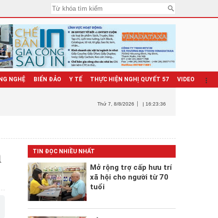
NG NGHỆ
BIỂN ĐẢO
Y TẾ
THỰC HIỆN NGHỊ QUYẾT 57
VIDEO
Thứ 7
, 8/8/2026
| 16:23:38
n
TIN ĐỌC NHIỀU NHẤT
Mở rộng trợ cấp hưu trí
xã hội cho người từ 70
tuổi