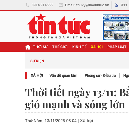
0914.914.999
Email: thuky@baotintuc.vn
Rss
THỜI SỰ
THẾ GIỚI
KINH TẾ
XÃ HỘI
PHÁP LUẬT
ghị quyết Đại hội XIV
SỰ KIỆN
XÃ HỘI
Vấn đề quan tâm
Phóng sự - Điều tra
Ngươ
Thời tiết ngày 13/11: 
gió mạnh và sóng lớn
Xã hội
Thứ Năm, 13/11/2025 06:04
|