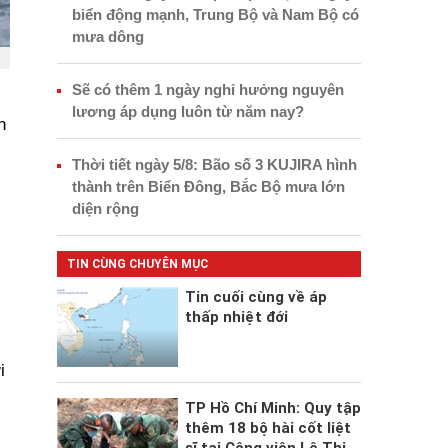
biển động mạnh, Trung Bộ và Nam Bộ có
mưa dông
Sẽ có thêm 1 ngày nghỉ hưởng nguyên
lương áp dụng luôn từ năm nay?
n
Thời tiết ngày 5/8: Bão số 3 KUJIRA hình
thành trên Biển Đông, Bắc Bộ mưa lớn
diện rộng
TIN CÙNG CHUYÊN MỤC
Tin cuối cùng về áp
thấp nhiệt đới
i
TP Hồ Chí Minh: Quy tập
thêm 18 bộ hài cốt liệt
sĩ tại Công viên Lê Thị