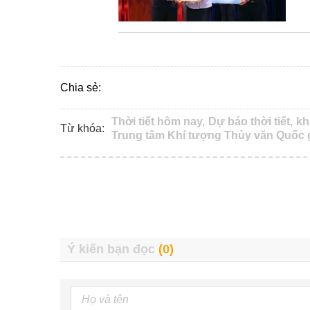
Chia sẻ:
Thời tiết hôm nay,
Dự báo thời tiết,
kh
Từ khóa:
Trung tâm Khí tượng Thủy văn Quốc g