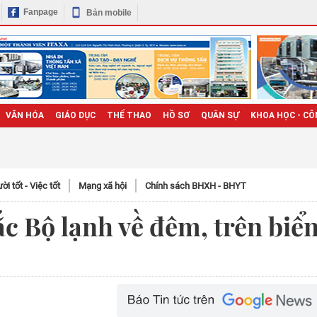
Fanpage
Bản mobile
VĂN HÓA
GIÁO DỤC
THỂ THAO
HỒ SƠ
QUÂN SỰ
KHOA HỌC - CÔ
̀i tốt - Việc tốt
Mạng xã hội
Chính sách BHXH - BHYT
Bắc Bộ lạnh về đêm, trên biể