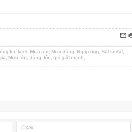
ông khí lạnh,
Mưa rào,
Mưa dông,
Ngập úng,
Sạt lở đất,
ia,
Mưa lớn,
dông,
lốc,
gió giật mạnh,