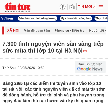
TIN MỚI
Sự kiện
 năng lượng
Mỹ - Israel tấn công Iran
Thực hiện Nghị quyết 80
Thực hiện Ngh
XÃ HỘI
Vấn đề quan tâm
Phóng sự - Điều tra
Người tốt - 
7.300 tình nguyện viên sẵn sàng tiếp
sức mùa thi lớp 10 tại Hà Nội
Thứ Sáu, 29/05/2026 10:52
Sáng 29/5 tại các điểm thi tuyển sinh vào lớp 10
tại Hà Nội, các tình nguyện viên đã có mặt từ sớm
để đồng hành, hỗ trợ thí sinh và phụ huynh trong
ngày đầu làm thủ tục bước vào kỳ thi quan trọng.