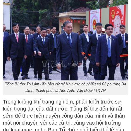
Tổng Bí thư Tô Lâm đến bầu cử tại Khu vực bỏ phiếu số 02 phường Ba
Đình, thành phố Hà Nội. Ảnh: Văn Điệp/TTXVN
Trong không khí trang nghiêm, phấn khởi trước sự
kiện trọng đại của đất nước, Tổng Bí thư đến từ rất
sớm để thực hiện quyền công dân của mình và thân
mật nói chuyện với các cử tri, cùng vào hội trường
dự khai mạc, nghe Ban Tổ chức phổ biến thể lệ bầu