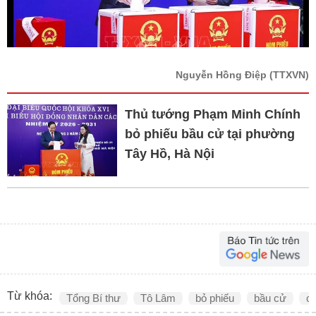
Nguyễn Hồng Điệp
(TTXVN)
Thủ tướng Phạm Minh Chính
bỏ phiếu bầu cử tại phường
Tây Hồ, Hà Nội
Từ khóa:
Tổng Bí thư
Tô Lâm
bỏ phiếu
bầu cử
cử