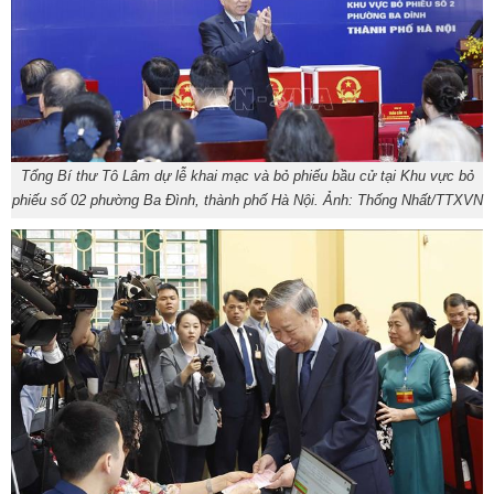
Tổng Bí thư Tô Lâm dự lễ khai mạc và bỏ phiếu bầu cử tại Khu vực bỏ
phiếu số 02 phường Ba Đình, thành phố Hà Nội. Ảnh: Thống Nhất/TTXVN