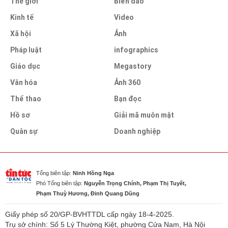
Thế giới
Biển đảo
Kinh tế
Video
Xã hội
Ảnh
Pháp luật
infographics
Giáo dục
Megastory
Văn hóa
Ảnh 360
Thể thao
Bạn đọc
Hồ sơ
Giải mã muôn mặt
Quân sự
Doanh nghiệp
Tổng biên tập:
Ninh Hồng Nga
Phó Tổng biên tập:
Nguyễn Trọng Chính, Phạm Thị Tuyết,
Phạm Thuỳ Hương, Đinh Quang Dũng
Giấy phép số 20/GP-BVHTTDL cấp ngày 18-4-2025.
Trụ sở chính: Số 5 Lý Thường Kiệt, phường Cửa Nam, Hà Nội