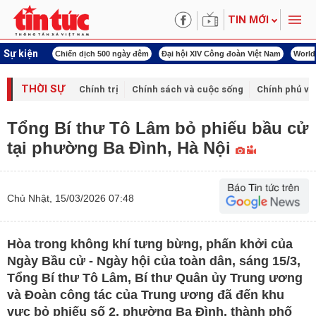
TIN MỚI
Sự kiện
í cách mạng
Chiến dịch 500 ngày đêm
Đại hội XIV Công đoàn Việt Nam
World
THỜI SỰ
Chính trị
Chính sách và cuộc sống
Chính phủ vớ
Tổng Bí thư Tô Lâm bỏ phiếu bầu cử
tại phường Ba Đình, Hà Nội
Chủ Nhật, 15/03/2026 07:48
Hòa trong không khí tưng bừng, phấn khởi của
Ngày Bầu cử - Ngày hội của toàn dân, sáng 15/3,
Tổng Bí thư Tô Lâm, Bí thư Quân ủy Trung ương
và Đoàn công tác của Trung ương đã đến khu
vực bỏ phiếu số 2, phường Ba Đình, thành phố