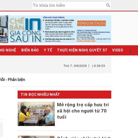
NG NGHỆ
BIỂN ĐẢO
Y TẾ
THỰC HIỆN NGHỊ QUYẾT 57
VIDEO
Thứ 7
, 8/8/2026
| 8:39:04
hồi - Phản biện
TIN ĐỌC NHIỀU NHẤT
Mở rộng trợ cấp hưu trí
xã hội cho người từ 70
tuổi