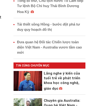
Tổng Bí thư, Chủ tịch nước Tô Lâm tiếp
Tư lệnh Bộ Chỉ huy Thái Bình Dương
Hoa Kỳ
t
Tái thiết sông Hồng - bước đột phá tư
duy quy hoạch đô thị
Đưa quan hệ Đối tác Chiến lược toàn
diện Việt Nam - Australia vươn tầm cao
mới
TIN CÙNG CHUYÊN MỤC
Lắng nghe ý kiến của
tuổi trẻ về phát triển
khoa học công nghệ,
giáo dục
Chuyên gia Australia:
Quan hệ Việt Nam -