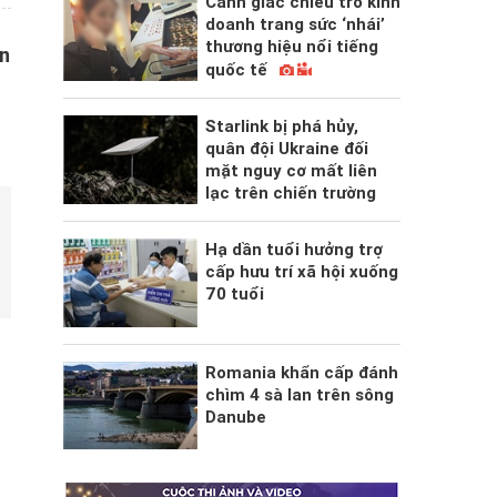
Cảnh giác chiêu trò kinh
doanh trang sức ‘nhái’
thương hiệu nổi tiếng
ân
quốc tế
Starlink bị phá hủy,
quân đội Ukraine đối
mặt nguy cơ mất liên
lạc trên chiến trường
Hạ dần tuổi hưởng trợ
cấp hưu trí xã hội xuống
70 tuổi
Romania khẩn cấp đánh
chìm 4 sà lan trên sông
Danube