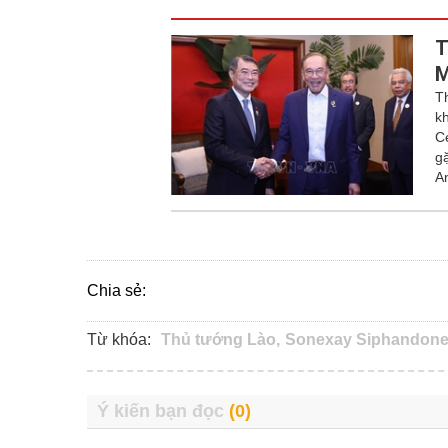
T
M
T
k
C
g
A
Chia sẻ:
Từ khóa:
Thủ tướng Lào,
Sonexay Siphandone