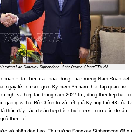
Thủ tướng Lào Sonexay Siphandone. Ảnh: Dương Giang/TTXVN
để chuẩn bị tổ chức các hoạt động chào mừng Năm Đoàn kết
ai ngày lễ lịch sử, gồm Kỷ niệm 65 năm thiết lập quan hệ
 nghị và hợp tác trong năm 2027 tới, đồng thời tiếp tục tổ
uộc gặp giữa hai Bộ Chính trị và kết quả Kỳ họp thứ 48 của Ủ
 là thúc đẩy các dự án hợp tác chiến lược, như các dự án
 quả thực tế.
ước và nhân dân Lào, Thủ tướng Sonexay Siphandone đã gử