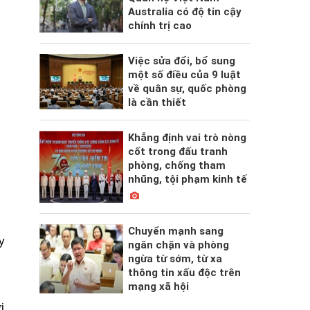
Australia có độ tin cậy
chính trị cao
Việc sửa đổi, bổ sung
một số điều của 9 luật
về quân sự, quốc phòng
là cần thiết
Khẳng định vai trò nòng
cốt trong đấu tranh
phòng, chống tham
nhũng, tội phạm kinh tế
Chuyển mạnh sang
y
ngăn chặn và phòng
ngừa từ sớm, từ xa
thông tin xấu độc trên
mạng xã hội
i