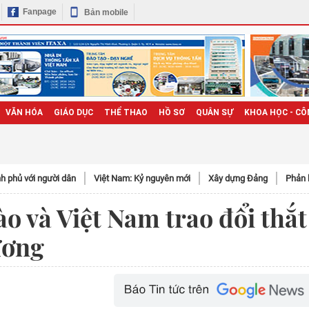
Fanpage
Bản mobile
VĂN HÓA
GIÁO DỤC
THỂ THAO
HỒ SƠ
QUÂN SỰ
KHOA HỌC - CÔ
h phủ với người dân
Việt Nam: Kỷ nguyên mới
Xây dựng Đảng
Phản 
o và Việt Nam trao đổi thắt
ương