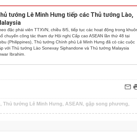
hủ tướng Lê Minh Hưng tiếp các Thủ tướng Lào,
alaysia
heo đặc phái viên TTXVN, chiều 8/5, tiếp tục các hoạt động trong khuô
hổ chuyến công tác tham dự Hội nghị Cấp cao ASEAN lần thứ 48 tại
ebu (Philippines), Thủ tướng Chính phủ Lê Minh Hưng đã có các cuộc
ặp với Thủ tướng Lào Sonexay Siphandone và Thủ tướng Malaysia
nwar Ibrahim.
,
Thủ tướng Lê Minh Hưng,
ASEAN,
gặp song phương,