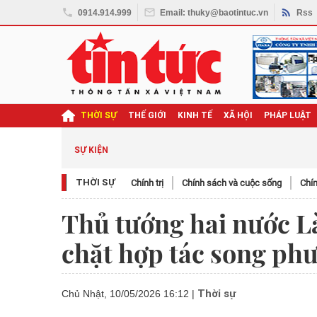
0914.914.999
Email: thuky@baotintuc.vn
Rss
THỜI SỰ
THẾ GIỚI
KINH TẾ
XÃ HỘI
PHÁP LUẬT
ghị quyết Đại hội XIV
SỰ KIỆN
THỜI SỰ
Chính trị
Chính sách và cuộc sống
Chín
Thủ tướng hai nước Là
chặt hợp tác song ph
Thời sự
Chủ Nhật, 10/05/2026 16:12
|