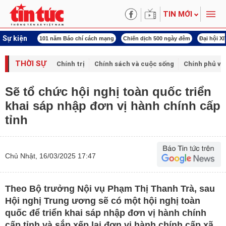
TIN MỚI
Sự kiện
ng tên Bác
101 năm Báo chí cách mạng
Chiến dịch 500 ngày đêm
Đại hội X
THỜI SỰ
Chính trị
Chính sách và cuộc sống
Chính phủ vớ
Sẽ tổ chức hội nghị toàn quốc triển
khai sáp nhập đơn vị hành chính cấp
tỉnh
Chủ Nhật, 16/03/2025 17:47
Theo Bộ trưởng Nội vụ Phạm Thị Thanh Trà, sau
Hội nghị Trung ương sẽ có một hội nghị toàn
quốc để triển khai sáp nhập đơn vị hành chính
cấp tỉnh và sắp xếp lại đơn vị hành chính cấp xã.