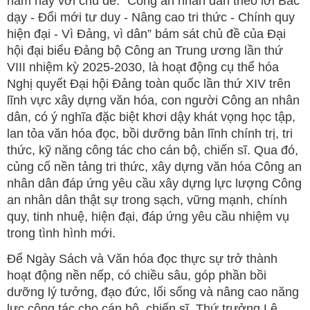
năm nay với chủ đề: “Công an nhân dân theo lời Bác
dạy - Đổi mới tư duy - Nâng cao tri thức - Chính quy
hiện đại - Vì Đảng, vì dân” bám sát chủ đề của Đại
hội đại biểu Đảng bộ Công an Trung ương lần thứ
VIII nhiệm kỳ 2025-2030, là hoạt động cụ thể hóa
Nghị quyết Đại hội Đảng toàn quốc lần thứ XIV trên
lĩnh vực xây dựng văn hóa, con người Công an nhân
dân, có ý nghĩa đặc biệt khơi dậy khát vọng học tập,
lan tỏa văn hóa đọc, bồi dưỡng bản lĩnh chính trị, tri
thức, kỹ năng công tác cho cán bộ, chiến sĩ. Qua đó,
củng cố nền tảng tri thức, xây dựng văn hóa Công an
nhân dân đáp ứng yêu cầu xây dựng lực lượng Công
an nhân dân thật sự trong sạch, vững mạnh, chính
quy, tinh nhuệ, hiện đại, đáp ứng yêu cầu nhiệm vụ
trong tình hình mới.
Để Ngày Sách và Văn hóa đọc thực sự trở thành
hoạt động nền nếp, có chiều sâu, góp phần bồi
dưỡng lý tưởng, đạo đức, lối sống và nâng cao năng
lực công tác cho cán bộ, chiến sĩ, Thứ trưởng Lê