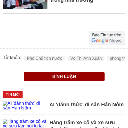
Từ khóa:
Phó Chủ tịch nước
Võ Thị Ánh Xuân
phong trà
BÌNH LUẬN
TIN MỚI
AI 'đánh thức' di sản Hán Nôm
Hàng trăm xe cổ và xe sưu