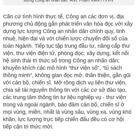
lượng Công an nhân dân. Ảnh: Phạm Kiên/TTXVN
Căn cứ tình hình thực tế, Công an các đơn vị, địa
phương chủ động gắn phát triển văn hóa đọc với xây
dựng lực lượng Công an nhân dân chính quy, tinh
nhuệ, hiện đại và với chiến lược chuyển đổi số của
toàn Ngành. Tiếp tục tập trung đầu tư, nâng cấp thư
viện, thư viện điện tử, phòng đọc; xây dựng, kết nối
hệ sinh thái tri thức số trong Công an nhân dân;
khuyến khích các mô hình “thư viện số”, “tủ sách
thông minh”, không gian đọc mở, thân thiện, gần gũi
với cán bộ, chiến sĩ. Mở rộng dịch vụ liên thư viện,
chia sẻ tài nguyên thông tin với các cơ sở đào tạo,
các trung tâm thông tin tư liệu nghiệp vụ - thư viện
trong và ngoài ngành, bảo đảm cán bộ, chiến sĩ ở
mọi vùng, miền, nhất là vùng sâu, vùng xa, vùng khó
khăn, lực lượng trực tiếp chiến đấu đều có cơ hội
tiếp cận tri thức mới.