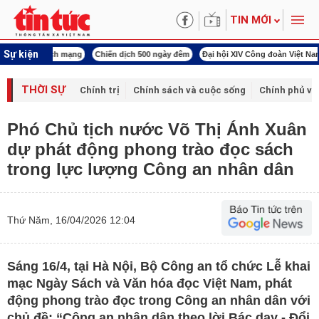
TIN MỚI
Sự kiện
í cách mạng
Chiến dịch 500 ngày đêm
Đại hội XIV Công đoàn Việt Nam
World
THỜI SỰ
Chính trị
Chính sách và cuộc sống
Chính phủ vớ
Phó Chủ tịch nước Võ Thị Ánh Xuân
dự phát động phong trào đọc sách
trong lực lượng Công an nhân dân
Thứ Năm, 16/04/2026 12:04
Sáng 16/4, tại Hà Nội, Bộ Công an tổ chức Lễ khai
mạc Ngày Sách và Văn hóa đọc Việt Nam, phát
động phong trào đọc trong Công an nhân dân với
chủ đề: “Công an nhân dân theo lời Bác dạy - Đổi