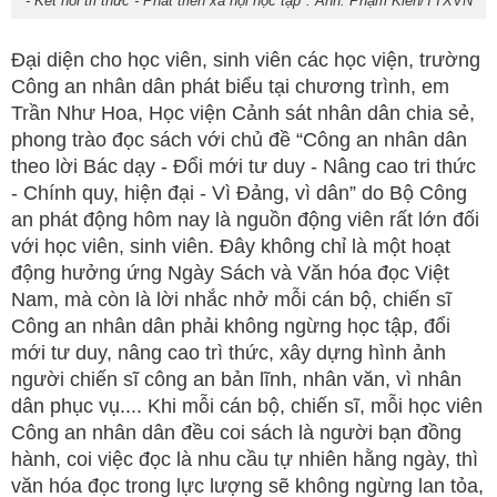
- Kết nối tri thức - Phát triển xã hội học tập". Ảnh: Phạm Kiên/TTXVN
Đại diện cho học viên, sinh viên các học viện, trường
Công an nhân dân phát biểu tại chương trình, em
Trần Như Hoa, Học viện Cảnh sát nhân dân chia sẻ,
phong trào đọc sách với chủ đề “Công an nhân dân
theo lời Bác dạy - Đổi mới tư duy - Nâng cao tri thức
- Chính quy, hiện đại - Vì Đảng, vì dân” do Bộ Công
an phát động hôm nay là nguồn động viên rất lớn đối
với học viên, sinh viên. Đây không chỉ là một hoạt
động hưởng ứng Ngày Sách và Văn hóa đọc Việt
Nam, mà còn là lời nhắc nhở mỗi cán bộ, chiến sĩ
Công an nhân dân phải không ngừng học tập, đổi
mới tư duy, nâng cao trì thức, xây dựng hình ảnh
người chiến sĩ công an bản lĩnh, nhân văn, vì nhân
dân phục vụ.... Khi mỗi cán bộ, chiến sĩ, mỗi học viên
Công an nhân dân đều coi sách là người bạn đồng
hành, coi việc đọc là nhu cầu tự nhiên hằng ngày, thì
văn hóa đọc trong lực lượng sẽ không ngừng lan tỏa,