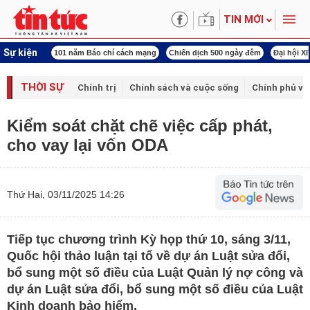
TIN MỚI
Sự kiện
hí cách mạng
Chiến dịch 500 ngày đêm
Đại hội XIV Công đoàn Việt Nam
Worl
THỜI SỰ
Chính trị
Chính sách và cuộc sống
Chính phủ vớ
Kiểm soát chặt chẽ việc cấp phát,
cho vay lại vốn ODA
Thứ Hai, 03/11/2025 14:26
Tiếp tục chương trình Kỳ họp thứ 10, sáng 3/11,
Quốc hội thảo luận tại tổ về dự án Luật sửa đổi,
bổ sung một số điều của Luật Quản lý nợ công và
dự án Luật sửa đổi, bổ sung một số điều của Luật
Kinh doanh bảo hiểm.