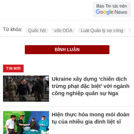
Từ khóa:
Quốc hội
vốn ODA
Luật Quản lý nợ công
L
BÌNH LUẬN
TIN MỚI
Ukraine xây dựng ‘chiến dịch
trừng phạt đặc biệt’ với ngành
công nghiệp quân sự Nga
Hiện thực hóa mong mỏi đoàn
tụ của nhiều gia đình liệt sĩ