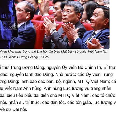
hiên khai mạc trọng thể Đại hội đại biểu Mặt trận Tổ quốc Việt Nam lần
hứ XI. Ảnh: Dương Giang/TTXVN
í thư Trung ương Đảng, nguyên Ủy viên Bộ Chính trị, Bí thư
 đạo, nguyên lãnh đạo Đảng, Nhà nước; các Ủy viên Trung
ng Đảng; lãnh đạo các ban, bộ, ngành, MTTQ Việt Nam; c
Mẹ Việt Nam Anh hùng, Anh hùng Lực lượng vũ trang nhân
đại biểu tiêu biểu đại diện cho MTTQ Việt Nam, các tổ chức
 hội, nhân sĩ, trí thức, các dân tộc, các tôn giáo, lực lượng 
về dự Đại hội.