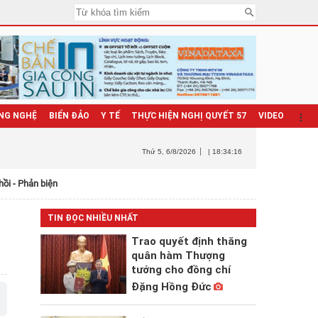
NG NGHỆ
BIỂN ĐẢO
Y TẾ
THỰC HIỆN NGHỊ QUYẾT 57
VIDEO
Thứ 5
, 6/8/2026
| 18:34:18
hồi - Phản biện
TIN ĐỌC NHIỀU NHẤT
Trao quyết định thăng
quân hàm Thượng
tướng cho đồng chí
Đặng Hồng Đức