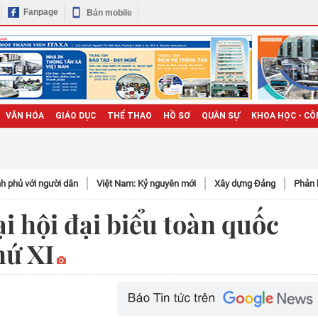
Fanpage
Bản mobile
VĂN HÓA
GIÁO DỤC
THỂ THAO
HỒ SƠ
QUÂN SỰ
KHOA HỌC - CÔ
h phủ với người dân
Việt Nam: Kỷ nguyên mới
Xây dựng Đảng
Phản 
i hội đại biểu toàn quốc
hứ XI