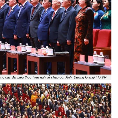
ùng các đại biểu thực hiện nghi lễ chào cờ. Ảnh: Dương Giang/TTXVN