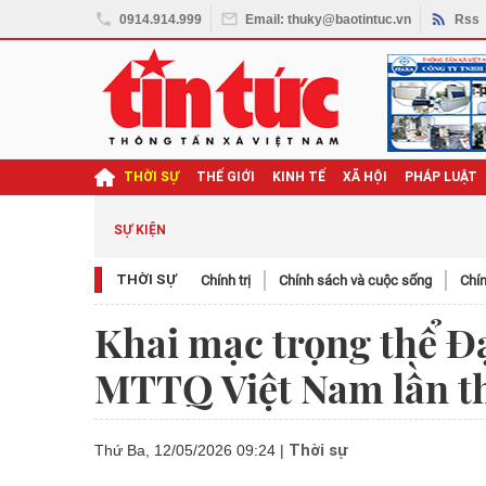
0914.914.999
Email: thuky@baotintuc.vn
Rss
THỜI SỰ
THẾ GIỚI
KINH TẾ
XÃ HỘI
PHÁP LUẬT
SỰ KIỆN
THỜI SỰ
Chính trị
Chính sách và cuộc sống
Chín
Khai mạc trọng thể Đạ
MTTQ Việt Nam lần t
Thời sự
Thứ Ba, 12/05/2026 09:24
|